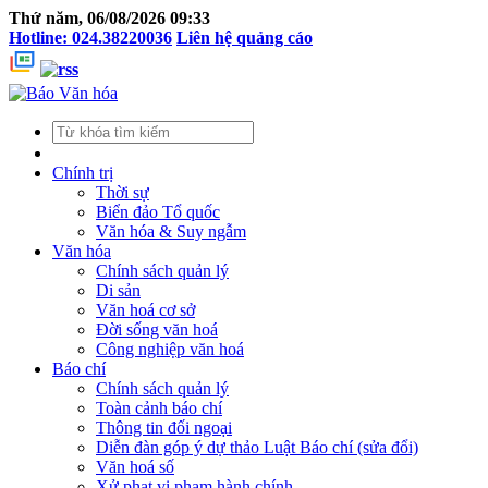
Thứ năm, 06/08/2026 09:33
Hotline: 024.38220036
Liên hệ quảng cáo
Chính trị
Thời sự
Biển đảo Tổ quốc
Văn hóa & Suy ngẫm
Văn hóa
Chính sách quản lý
Di sản
Văn hoá cơ sở
Đời sống văn hoá
Công nghiệp văn hoá
Báo chí
Chính sách quản lý
Toàn cảnh báo chí
Thông tin đối ngoại
Diễn đàn góp ý dự thảo Luật Báo chí (sửa đổi)
Văn hoá số
Xử phạt vi phạm hành chính