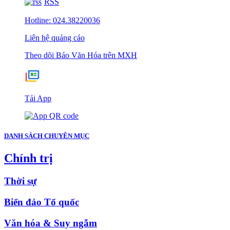
RSS
Hotline: 024.38220036
Liên hệ quảng cáo
Theo dõi Báo Văn Hóa trên MXH
Tải App
DANH SÁCH CHUYÊN MỤC
Chính trị
Thời sự
Biển đảo Tổ quốc
Văn hóa & Suy ngẫm