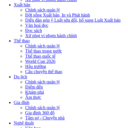
Xuất bản
Chính sách quản lý
Đời sống Xuất bản, In và Phát hành
Diễn đàn góp ý Luật sửa đổi, bổ sung Luật Xuất bản
Văn hoá đọc
Đọc sách
Xử phạt vi phạm hành chính
Thể thao
Chính sách quản lý
Thể thao trong nước
Thể thao quốc tế
World Cup 2026
Hậu trường
Câu chuyện thể thao
Du lịch
Chính sách quản lý
Điểm đến
Khám phá
Ẩm thực
Gia đình
Chính sách quản lý
Gia đình 360 độ
Tâm sự - Chuyện nhà
Nghệ thuật