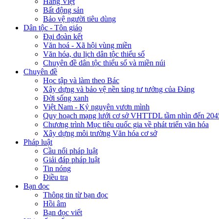
Hàng Việt
Bất động sản
Bảo vệ người tiêu dùng
Dân tộc - Tôn giáo
Đại đoàn kết
Văn hoá - Xã hội vùng miền
Văn hóa, du lịch dân tộc thiểu số
Chuyên đề dân tộc thiểu số và miền núi
Chuyên đề
Học tập và làm theo Bác
Xây dựng và bảo vệ nền tảng tư tưởng của Đảng
Đời sống xanh
Việt Nam - Kỷ nguyên vươn mình
Quy hoạch mạng lưới cơ sở VHTTDL tầm nhìn đến 204
Chương trình Mục tiêu quốc gia về phát triển văn hóa
Xây dựng môi trường Văn hóa cơ sở
Pháp luật
Cầu nối pháp luật
Giải đáp pháp luật
Tin nóng
Điều tra
Bạn đọc
Thông tin từ bạn đọc
Hồi âm
Bạn đọc viết