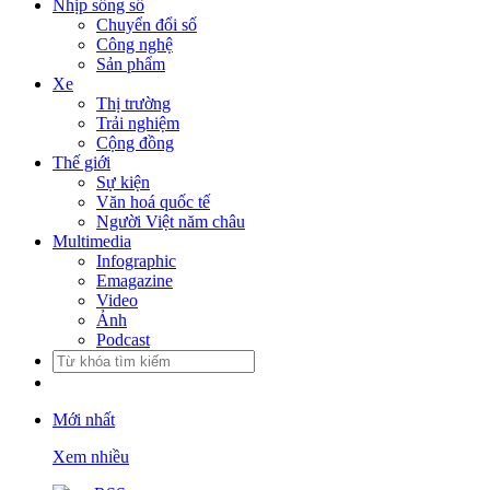
Nhịp sống số
Chuyển đổi số
Công nghệ
Sản phẩm
Xe
Thị trường
Trải nghiệm
Cộng đồng
Thế giới
Sự kiện
Văn hoá quốc tế
Người Việt năm châu
Multimedia
Infographic
Emagazine
Video
Ảnh
Podcast
Mới nhất
Xem nhiều