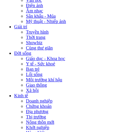
Văn học
Điện ảnh
Âm nhạc
Sân khấu - Múa
Mỹ thuật - Nhiếp ảnh
Giải trí
Truyền hình
Thời trang
Showbiz
Cùng thư giãn
Đời sống
Giáo dục - Khoa học
Y tế - Sức khoẻ
Bạn trẻ
Lối sống
Môi trường khí hậu
Giao thông
Xã hội
Kinh tế
Doanh nghiệp
Chứng khoán
Địa phương
Thị trường
Nông thôn mới
Khởi nghiệp