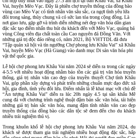
chỉ họp duy nhất vào ngày 27.3 âm lịch tại bản Khâu Vai, xã Khâu
Vai, huyện Mèo Vạc. Đây là phiên chợ truyền thống của đồng bào
vùng cao Mèo Vạc có tính nhân văn sâu sắc, ca ngợi tình yêu lứa
đôi trong sáng, thủy chung và có sức lan tỏa trong cộng đồng. Là
nơi giao lưu, gặp gỡ và trình diễn những nét đẹp văn hóa dân gian
đặc sắc tạo điểm nhấn thu hút du khách đến với Mèo Vạc, quảng bá
vùng Công viên địa chất toàn cầu Cao nguyên đá Đồng Văn. Với
những giá trị độc đáo riêng có, năm 2021, Bộ VHTTDL đã đưa
“Tập quán xã hội và tín ngưỡng Chợ phong lưu Khâu Vai” xã Khâu
Vai, huyện Mèo Vạc (Hà Giang) vào danh mục Di sản văn hóa phi
vật thể quốc gia.
Lễ hội chợ phong lưu Khâu Vai năm 2024 sẽ diễn ra trong các ngày
4-5.5 với nhiều hoạt động nhằm bảo tồn các giá trị văn hóa truyền
thống, giá trị nhân văn cao đẹp của truyền thuyết Chợ tình Khâu
Vai, góp phần xây dựng và phát triển những chuẩn mực đạo đức xã
hội, gia đình, tình yêu đôi lứa. Điểm nhấn là lễ khai mạc với chủ đề
“Ấn tượng Khâu Vai” diễn ra lúc 20h ngày 4.5 tại sân khấu Mê
cung đá với chương trình nghệ thuật đậm bản sắc văn hóa, tái hiện
những giá trị bản sắc văn hóa, mang đậm tính nhân văn cao đẹp
truyền thống của đồng bào các dân tộc sẽ đem đến cho du khách
nhiều trải nghiệm thú vị.
Trong khuôn khổ lễ hội chợ phong lưu Khâu Vai năm 2024, du
khách sẽ được tham gia trải nghiệm nhiều hoạt động đặc sắc, hấp
dẫn cũng như mang đậm bản sắc như: Hội thi người đẹp miền Cao