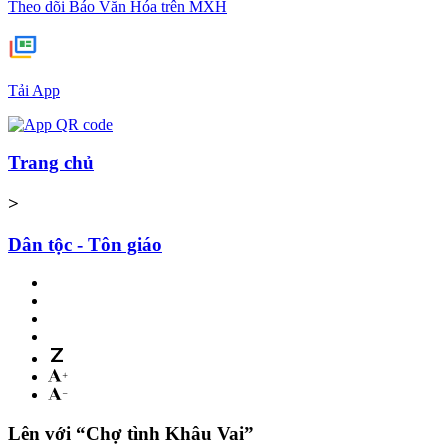
Theo dõi Báo Văn Hóa trên MXH
Tải App
Trang chủ
>
Dân tộc - Tôn giáo
Lên với “Chợ tình Khâu Vai”