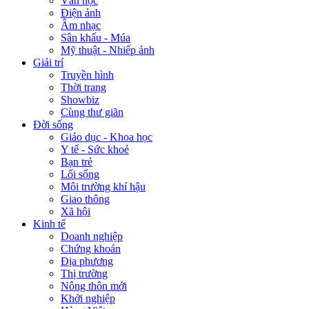
Văn học
Điện ảnh
Âm nhạc
Sân khấu - Múa
Mỹ thuật - Nhiếp ảnh
Giải trí
Truyền hình
Thời trang
Showbiz
Cùng thư giãn
Đời sống
Giáo dục - Khoa học
Y tế - Sức khoẻ
Bạn trẻ
Lối sống
Môi trường khí hậu
Giao thông
Xã hội
Kinh tế
Doanh nghiệp
Chứng khoán
Địa phương
Thị trường
Nông thôn mới
Khởi nghiệp