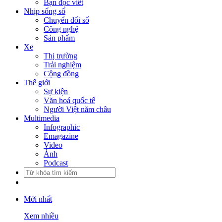
Bạn đọc viết
Nhịp sống số
Chuyển đổi số
Công nghệ
Sản phẩm
Xe
Thị trường
Trải nghiệm
Cộng đồng
Thế giới
Sự kiện
Văn hoá quốc tế
Người Việt năm châu
Multimedia
Infographic
Emagazine
Video
Ảnh
Podcast
Mới nhất
Xem nhiều