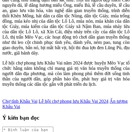
nguyên đá, lễ dâng hương miếu Ông, miếu Bà, lễ cầu duyên, lễ cầu
an, giao lưu văn hóa, văn nghệ dân gian truyền thống, trình diễn
thổi Khèn Mông, hát dân ca dân tộc Nùng, dân tộc Giáy, múa trống
đồng, múa kéo nhị của dân tộc Lô Lô, múa nón, múa khăn của dân
tộc Giáy, múa kiếm của dân tộc Giáy xã Nậm Ban, múa nhảy lửa
của dân tộc Lô Lô, xã Xín Cái, điệu nhảy trên cây của dân tộc Lô
Lô, thị trấn Mèo Vạc, các hoạt động trò chơi dân gian truyền thống
như thi leo cột chinh phục tình yêu, đánh yến, ném pao, tung còn
giao duyên, bắn nỏ, bịt mắt bắt vịt, hội thi đua lợn đen Lũng Pù, địu
nước, giã bánh dày.
Lễ hội chợ phong lưu Khâu Vai năm 2024 được huyện Mèo Vạc tổ
chức hằng năm không chỉ mang giá trị văn hóa truyền thống của
người dân địa phương, mà còn làm phong phú thêm đời sống tinh
thần của người dân, góp phần bảo tồn, phát huy giá trị văn hóa
truyền thống các dân tộc gắn với phát triển du lịch.
Chợ tình Khâu Vai
Lễ hội chợ phong lưu Khâu Vai 2024
Ấn tượng
Khâu Vai
Ý kiến bạn đọc