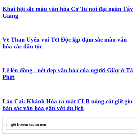
Khai hội sắc màu văn hóa Cơ Tu nơi đại ngàn Tây
Giang
Về Than Uyên vui Tết Độc lập đậm sắc màu văn
hóa các dân tộc
Lễ lên đồng - nét đẹp văn hóa của người Giáy ở Tả
Phời
Lào Cai: Khánh Hòa ra mắt CLB nòng cốt giữ gìn
bản sắc văn hóa gắn với du lịch
gối Everon cao su non