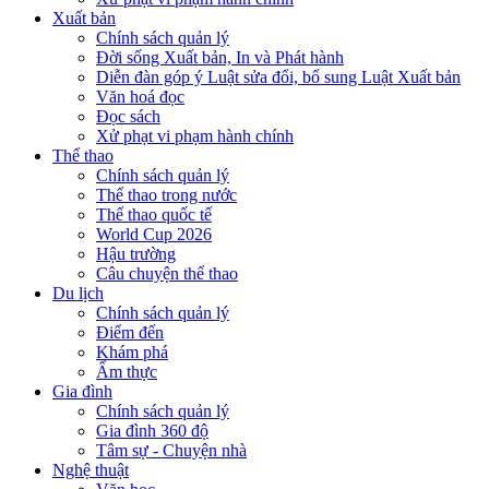
Xuất bản
Chính sách quản lý
Đời sống Xuất bản, In và Phát hành
Diễn đàn góp ý Luật sửa đổi, bổ sung Luật Xuất bản
Văn hoá đọc
Đọc sách
Xử phạt vi phạm hành chính
Thể thao
Chính sách quản lý
Thể thao trong nước
Thể thao quốc tế
World Cup 2026
Hậu trường
Câu chuyện thể thao
Du lịch
Chính sách quản lý
Điểm đến
Khám phá
Ẩm thực
Gia đình
Chính sách quản lý
Gia đình 360 độ
Tâm sự - Chuyện nhà
Nghệ thuật