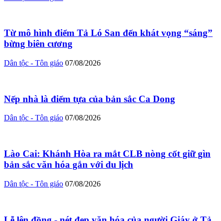
Từ mô hình điểm Tả Ló San đến khát vọng “sáng”
bừng biên cương
Dân tộc - Tôn giáo
07/08/2026
Nếp nhà là điểm tựa của bản sắc Ca Dong
Dân tộc - Tôn giáo
07/08/2026
Lào Cai: Khánh Hòa ra mắt CLB nòng cốt giữ gìn
bản sắc văn hóa gắn với du lịch
Dân tộc - Tôn giáo
07/08/2026
Lễ lên đồng - nét đẹp văn hóa của người Giáy ở Tả