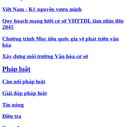
Việt Nam - Kỷ nguyên vươn mình
Quy hoạch mạng lưới cơ sở VHTTDL tầm nhìn đến
2045
Chương trình Mục tiêu quốc gia về phát triển văn
hóa
Xây dựng môi trường Văn hóa cơ sở
Pháp luật
Cầu nối pháp luật
Giải đáp pháp luật
Tin nóng
Điều tra