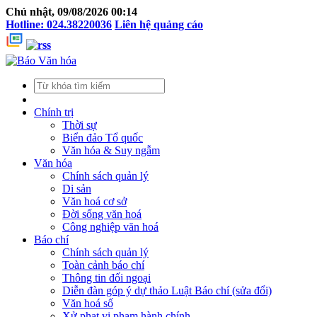
Chủ nhật, 09/08/2026 00:14
Hotline: 024.38220036
Liên hệ quảng cáo
Chính trị
Thời sự
Biển đảo Tổ quốc
Văn hóa & Suy ngẫm
Văn hóa
Chính sách quản lý
Di sản
Văn hoá cơ sở
Đời sống văn hoá
Công nghiệp văn hoá
Báo chí
Chính sách quản lý
Toàn cảnh báo chí
Thông tin đối ngoại
Diễn đàn góp ý dự thảo Luật Báo chí (sửa đổi)
Văn hoá số
Xử phạt vi phạm hành chính