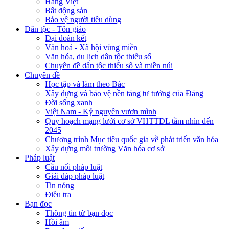
Hàng Việt
Bất động sản
Bảo vệ người tiêu dùng
Dân tộc - Tôn giáo
Đại đoàn kết
Văn hoá - Xã hội vùng miền
Văn hóa, du lịch dân tộc thiểu số
Chuyên đề dân tộc thiểu số và miền núi
Chuyên đề
Học tập và làm theo Bác
Xây dựng và bảo vệ nền tảng tư tưởng của Đảng
Đời sống xanh
Việt Nam - Kỷ nguyên vươn mình
Quy hoạch mạng lưới cơ sở VHTTDL tầm nhìn đến
2045
Chương trình Mục tiêu quốc gia về phát triển văn hóa
Xây dựng môi trường Văn hóa cơ sở
Pháp luật
Cầu nối pháp luật
Giải đáp pháp luật
Tin nóng
Điều tra
Bạn đọc
Thông tin từ bạn đọc
Hồi âm