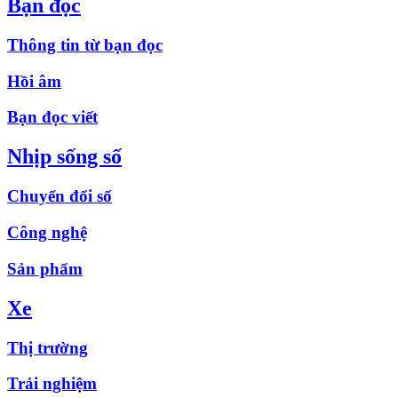
Bạn đọc
Thông tin từ bạn đọc
Hồi âm
Bạn đọc viết
Nhịp sống số
Chuyển đổi số
Công nghệ
Sản phẩm
Xe
Thị trường
Trải nghiệm