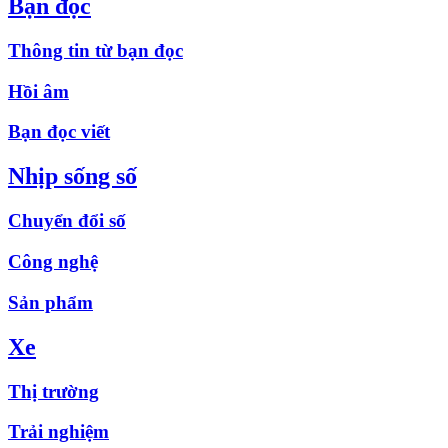
Bạn đọc
Thông tin từ bạn đọc
Hồi âm
Bạn đọc viết
Nhịp sống số
Chuyển đổi số
Công nghệ
Sản phẩm
Xe
Thị trường
Trải nghiệm