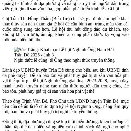
quảng bá hình ảnh địa phương và nâng cao ý thức người dân trong
việc giữ gìn di sản văn hóa, góp phần phát triển kinh tế - xã hội.
Chị Trần Thị Hồng Thắm (Bến Tre) chia sẻ, gia đình làm nghề khai
thác thủy sản nên tham gia lễ hội để cầu bình an, trúng mùa tôm cá,
cuộc sống sung túc hơn. Lễ hội thu hút đông đảo du khách, tạo
không khí vui tươi, ấm áp, khiến ai cũng phấn khởi, kỳ vọng vào
một mùa biển bội thu.
Nghi thức lễ cúng, tế Ông theo nghi thức truyền thống
Lãnh đạo UBND huyện Trần Đề cũng cho biết, sau khi UBND tỉnh
đã phê duyệt Đề án bảo tồn và phát huy giá trị di sản văn hóa phi
vật thể quốc gia lễ hội Nghinh Ông giai đoạn 2023-2028, huyện đẩy
mạnh tuyên truyền nâng cao nhận thức người dân trong công tác
bảo tồn, phát huy giá trị di sản văn hóa phi vật thể.
Theo ông Trịnh Văn Bé, Phó Chủ tịch UBND huyện Trần Đề, mục
tiêu của đề án là tổ chức định kỳ lễ hội Nghinh Ông, nâng tầm quy
mô, bảo tồn và phát huy giá trị nghi lễ truyền thống.
Đồng thời, địa phương cũng sẽ kịp thời biểu dương, khen thưởng cá
nhân, tập thể tiêu biểu và nghiên cứu chính sách đãi ngộ cho nghệ