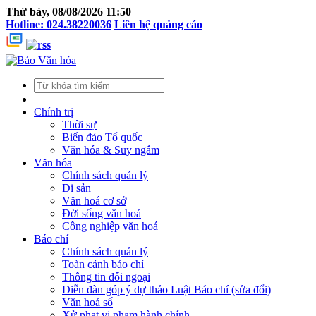
Thứ bảy, 08/08/2026 11:50
Hotline: 024.38220036
Liên hệ quảng cáo
Chính trị
Thời sự
Biển đảo Tổ quốc
Văn hóa & Suy ngẫm
Văn hóa
Chính sách quản lý
Di sản
Văn hoá cơ sở
Đời sống văn hoá
Công nghiệp văn hoá
Báo chí
Chính sách quản lý
Toàn cảnh báo chí
Thông tin đối ngoại
Diễn đàn góp ý dự thảo Luật Báo chí (sửa đổi)
Văn hoá số
Xử phạt vi phạm hành chính