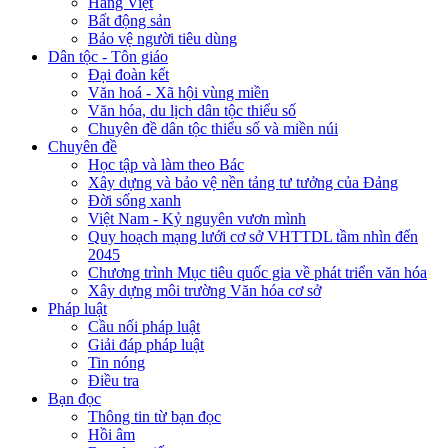
Hàng Việt
Bất động sản
Bảo vệ người tiêu dùng
Dân tộc - Tôn giáo
Đại đoàn kết
Văn hoá - Xã hội vùng miền
Văn hóa, du lịch dân tộc thiểu số
Chuyên đề dân tộc thiểu số và miền núi
Chuyên đề
Học tập và làm theo Bác
Xây dựng và bảo vệ nền tảng tư tưởng của Đảng
Đời sống xanh
Việt Nam - Kỷ nguyên vươn mình
Quy hoạch mạng lưới cơ sở VHTTDL tầm nhìn đến
2045
Chương trình Mục tiêu quốc gia về phát triển văn hóa
Xây dựng môi trường Văn hóa cơ sở
Pháp luật
Cầu nối pháp luật
Giải đáp pháp luật
Tin nóng
Điều tra
Bạn đọc
Thông tin từ bạn đọc
Hồi âm