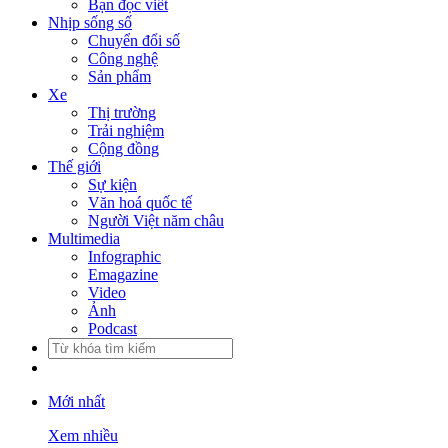
Bạn đọc viết
Nhịp sống số
Chuyển đổi số
Công nghệ
Sản phẩm
Xe
Thị trường
Trải nghiệm
Cộng đồng
Thế giới
Sự kiện
Văn hoá quốc tế
Người Việt năm châu
Multimedia
Infographic
Emagazine
Video
Ảnh
Podcast
Mới nhất
Xem nhiều