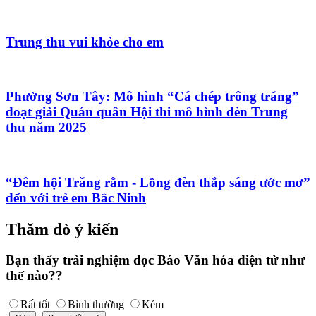
Trung thu vui khỏe cho em
Phường Sơn Tây: Mô hình “Cá chép trông trăng”
đoạt giải Quán quân Hội thi mô hình đèn Trung
thu năm 2025
“Đêm hội Trăng rằm - Lồng đèn thắp sáng ước mơ”
đến với trẻ em Bắc Ninh
Thăm dò ý kiến
Bạn thấy trải nghiệm đọc Báo Văn hóa điện tử như
thế nào??
Rất tốt
Bình thường
Kém