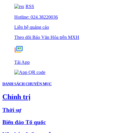
RSS
Hotline: 024.38220036
Liên hệ quảng cáo
Theo dõi Báo Văn Hóa trên MXH
Tải App
DANH SÁCH CHUYÊN MỤC
Chính trị
Thời sự
Biển đảo Tổ quốc