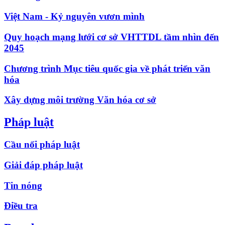
Việt Nam - Kỷ nguyên vươn mình
Quy hoạch mạng lưới cơ sở VHTTDL tầm nhìn đến
2045
Chương trình Mục tiêu quốc gia về phát triển văn
hóa
Xây dựng môi trường Văn hóa cơ sở
Pháp luật
Cầu nối pháp luật
Giải đáp pháp luật
Tin nóng
Điều tra