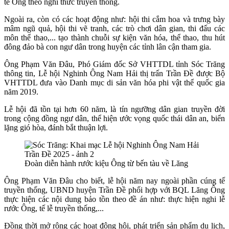
tế Ông theo nghi thức truyền thống.
Ngoài ra, còn có các hoạt động như: hội thi cắm hoa và trưng bày
mâm ngũ quả, hội thi vẽ tranh, các trò chơi dân gian, thi đấu các
môn thể thao,... tạo thành chuỗi sự kiện văn hóa, thể thao, thu hút
đông đảo bà con ngư dân trong huyện các tỉnh lân cận tham gia.
Ông Phạm Văn Đâu, Phó Giám đốc Sở VHTTDL tỉnh Sóc Trăng
thông tin, Lễ hội Nghinh Ông Nam Hải thị trấn Trần Đề được Bộ
VHTTDL đưa vào Danh mục di sản văn hóa phi vật thể quốc gia
năm 2019.
Lễ hội đã tồn tại hơn 60 năm, là tín ngưỡng dân gian truyền đời
trong cộng đồng ngư dân, thể hiện ước vọng quốc thái dân an, biển
lặng gió hòa, đánh bắt thuận lợi.
Đoàn diễn hành rước kiệu Ông từ bến tàu về Lăng
Ông Phạm Văn Đâu cho biết, lễ hội năm nay ngoài phần cúng tế
truyền thống, UBND huyện Trần Đề phối hợp với BQL Lăng Ông
thực hiện các nội dung bảo tồn theo đề án như: thực hiện nghi lễ
rước Ông, tế lễ truyền thống,...
Đồng thời mở rộng các hoạt động hội, phát triển sản phẩm du lịch,