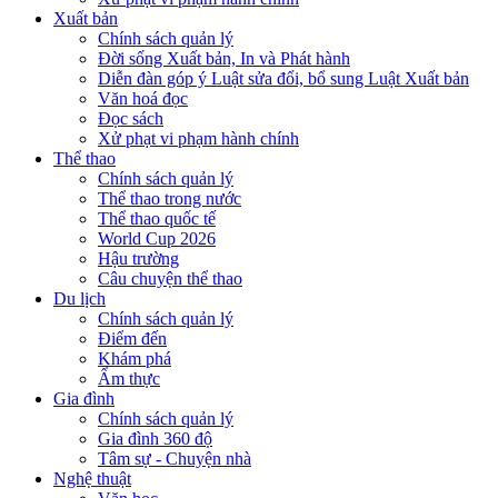
Xuất bản
Chính sách quản lý
Đời sống Xuất bản, In và Phát hành
Diễn đàn góp ý Luật sửa đổi, bổ sung Luật Xuất bản
Văn hoá đọc
Đọc sách
Xử phạt vi phạm hành chính
Thể thao
Chính sách quản lý
Thể thao trong nước
Thể thao quốc tế
World Cup 2026
Hậu trường
Câu chuyện thể thao
Du lịch
Chính sách quản lý
Điểm đến
Khám phá
Ẩm thực
Gia đình
Chính sách quản lý
Gia đình 360 độ
Tâm sự - Chuyện nhà
Nghệ thuật