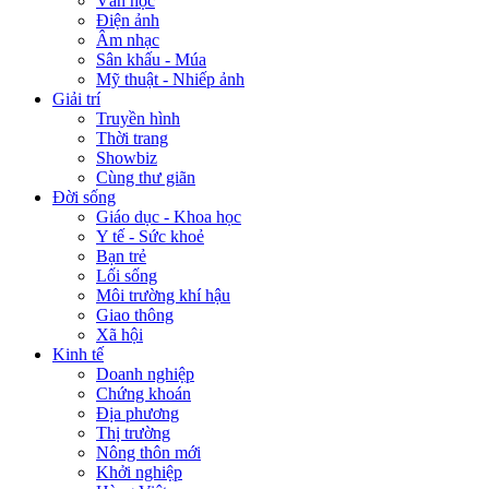
Văn học
Điện ảnh
Âm nhạc
Sân khấu - Múa
Mỹ thuật - Nhiếp ảnh
Giải trí
Truyền hình
Thời trang
Showbiz
Cùng thư giãn
Đời sống
Giáo dục - Khoa học
Y tế - Sức khoẻ
Bạn trẻ
Lối sống
Môi trường khí hậu
Giao thông
Xã hội
Kinh tế
Doanh nghiệp
Chứng khoán
Địa phương
Thị trường
Nông thôn mới
Khởi nghiệp