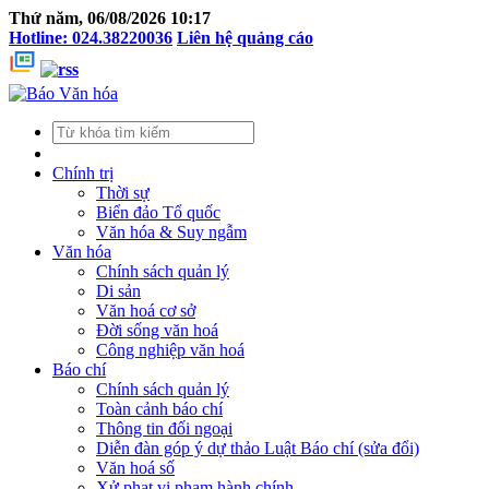
Thứ năm, 06/08/2026 10:17
Hotline: 024.38220036
Liên hệ quảng cáo
Chính trị
Thời sự
Biển đảo Tổ quốc
Văn hóa & Suy ngẫm
Văn hóa
Chính sách quản lý
Di sản
Văn hoá cơ sở
Đời sống văn hoá
Công nghiệp văn hoá
Báo chí
Chính sách quản lý
Toàn cảnh báo chí
Thông tin đối ngoại
Diễn đàn góp ý dự thảo Luật Báo chí (sửa đổi)
Văn hoá số
Xử phạt vi phạm hành chính