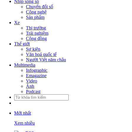
Nhịp sống số
Chuyển đổi số
Công nghệ
Sản phẩm
Xe
Thị trường
Trải nghiệm
Cộng đồng
Thế giới
Sự kiện
Văn hoá quốc tế
Người Việt năm châu
Multimedia
Infographic
Emagazine
Video
Ảnh
Podcast
Mới nhất
Xem nhiều