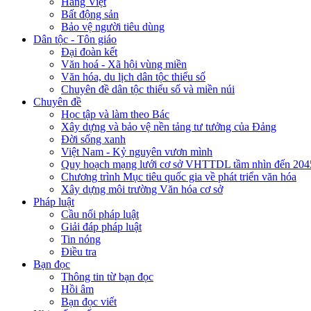
Hàng Việt
Bất động sản
Bảo vệ người tiêu dùng
Dân tộc - Tôn giáo
Đại đoàn kết
Văn hoá - Xã hội vùng miền
Văn hóa, du lịch dân tộc thiểu số
Chuyên đề dân tộc thiểu số và miền núi
Chuyên đề
Học tập và làm theo Bác
Xây dựng và bảo vệ nền tảng tư tưởng của Đảng
Đời sống xanh
Việt Nam - Kỷ nguyên vươn mình
Quy hoạch mạng lưới cơ sở VHTTDL tầm nhìn đến 204
Chương trình Mục tiêu quốc gia về phát triển văn hóa
Xây dựng môi trường Văn hóa cơ sở
Pháp luật
Cầu nối pháp luật
Giải đáp pháp luật
Tin nóng
Điều tra
Bạn đọc
Thông tin từ bạn đọc
Hồi âm
Bạn đọc viết