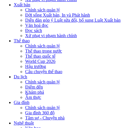
Xuất bản
Chính sách quản lý
Đời sống Xuất bản, In và Phát hành
Diễn đàn góp ý Luật sửa đổi, bổ sung Luật Xuất bản
Văn hoá đọc
Đọc sách
Xử phạt vi phạm hành chính
Thể thao
Chính sách quản lý
Thể thao trong nước
Thể thao quốc tế
World Cup 2026
Hậu trường
Câu chuyện thể thao
Du lịch
Chính sách quản lý
Điểm đến
Khám phá
Ẩm thực
Gia đình
Chính sách quản lý
Gia đình 360 độ
Tâm sự - Chuyện nhà
Nghệ thuật