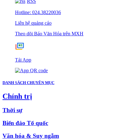
RSS
Hotline: 024.38220036
Liên hệ quảng cáo
Theo dõi Báo Văn Hóa trên MXH
Tải App
DANH SÁCH CHUYÊN MỤC
Chính trị
Thời sự
Biển đảo Tổ quốc
Văn hóa & Suy ngẫm