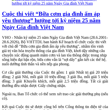
Cuộc thi viết “Bữa cơm gia đình ấm áp
yêu thương” hướng tới kỷ niệm 25 năm
Ngày Gia đình Việt Nam
VHO - Nhân kỷ niệm 25 năm Ngày Gia đình Việt Nam (28.6.2001-
28.6.2026), Bộ VHTTDL ban hành Kế hoạch tổ chức cuộc thi viết
với chủ đề "Bữa cơm gia đình ấm áp yêu thương", nhằm tôn vinh
giá trị văn hóa truyền thống của gia đình Việt, khơi dậy những câu
chuyện xúc động quanh mâm cơm và lan tỏa thông điệp: trong nhịp
sống hiện đại bận rộn, bữa cơm vẫn là “sợi dây” gắn kết các thế hệ,
nuôi dưỡng tình thân và nền nếp gia phong.
Cơ cấu giải thưởng của Cuộc thi gồm: 1 giải Nhất trị giá 20 triệu
đồng; 2 giải Nhì, mỗi giải 10 triệu đồng; 3 giải Ba, mỗi giải 5 triệu
đồng; 3 giải Khuyến khích, mỗi giải 2,5 triệu đồng. Tất cả giải
thưởng đều nhận được Giấy chứng nhận.
Ngoài ra, Ban Tổ chức có thể xem xét trao các giải thưởng phụ (nếu
có).
Kết quả Cuộc thi sẽ được công bố trên Cổng thông tin điện tử của