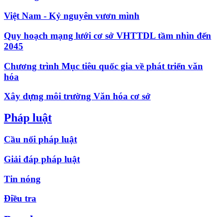
Việt Nam - Kỷ nguyên vươn mình
Quy hoạch mạng lưới cơ sở VHTTDL tầm nhìn đến
2045
Chương trình Mục tiêu quốc gia về phát triển văn
hóa
Xây dựng môi trường Văn hóa cơ sở
Pháp luật
Cầu nối pháp luật
Giải đáp pháp luật
Tin nóng
Điều tra