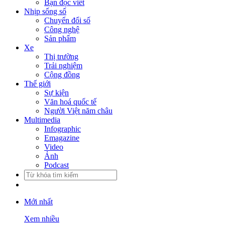
Bạn đọc viết
Nhịp sống số
Chuyển đổi số
Công nghệ
Sản phẩm
Xe
Thị trường
Trải nghiệm
Cộng đồng
Thế giới
Sự kiện
Văn hoá quốc tế
Người Việt năm châu
Multimedia
Infographic
Emagazine
Video
Ảnh
Podcast
Mới nhất
Xem nhiều