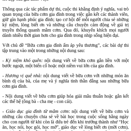
Thông qua các tác phẩm dự thi, cuộc thi khẳng định ý nghĩa, vai trò
quan trọng của bữa cơm gia đình trong việc gắn kết các thành viên,
giữ gìn hạnh phúc gia đình; tạo cơ hội để mỗi người chia sẻ những
kỷ niệm, lòng biết ơn và những câu chuyện cảm động về giá trị
truyền thống quanh mâm cơm.
Qua đó, khuyến khích mọi người
dành nhiều thời gian hơn cho gia đình trong nhịp sống hiện đại.
Với chủ đề “Bữa cơm gia đình ấm áp yêu thương”, các bài dự thi
tập trung vào một trong những nội dung sau:
-
Kỷ niệm khó quên:
nội dung viết về bữa cơm gắn liền với một
bước ngoặt, một biến cố hoặc một niềm vui lớn của gia đình.
-
Hương vị quê nhà:
nội dung viết về bữa cơm với những món ăn
bình dị của bà, của mẹ và ý nghĩa tinh thần đằng sau những bữa
cơm gia đình.
-
Nội dung viết về bữa cơm giúp hóa giải mâu thuẫn hoặc gắn kết
các thế hệ (ông bà - cha mẹ - con cái).
-
Giáo dục gia đình từ mâm cơm
: nội dung viết về bữa cơm và
những câu chuyện chia sẻ về bài học trong cuộc sống hằng ngày
cho con người từ khi còn là đứa trẻ đến khi trưởng thành như “Học
ăn, học nói, học gói, học mở”, giáo dục về lòng biết ơn (mời cơm),