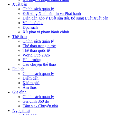
Xuất bản
Chính sách quản lý
Đời sống Xuất bản, In và Phát hành
Diễn đàn góp ý Luật sửa đổi, bổ sung Luật Xuất bản
Văn hoá đọc
Đọc sách
Xử phạt vi phạm hành chính
Thể thao
Chính sách quản lý
Thể thao trong nước
Thể thao quốc tế
World Cup 2026
Hậu trường
Câu chuyện thể thao
Du lịch
Chính sách quản lý
Điểm đến
Khám phá
Ẩm thực
Gia đình
Chính sách quản lý
Gia đình 360 độ
Tâm sự - Chuyện nhà
Nghệ thuật