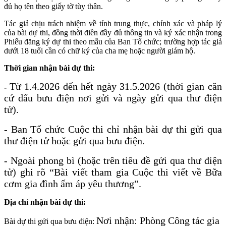
đủ họ tên theo giấy tờ tùy thân.
Tác giả chịu trách nhiệm về tính trung thực, chính xác và pháp lý
của bài dự thi, đồng thời điền đầy đủ thông tin và ký xác nhận trong
Phiếu đăng ký dự thi theo mẫu của Ban Tổ chức; trường hợp tác giả
dưới 18 tuổi cần có chữ ký của cha mẹ hoặc người giám hộ.
Thời gian nhận bài dự thi:
Từ 1.4.2026 đến hết ngày 31.5.2026 (thời gian căn
-
cứ dấu bưu điện nơi gửi và ngày gửi qua thư điện
tử).
-
Ban Tổ chức Cuộc thi chỉ nhận bài dự thi gửi qua
thư điện tử hoặc gửi qua bưu điện.
-
Ngoài phong bì (hoặc trên tiêu đề gửi qua thư điện
tử) ghi rõ “Bài viết tham gia Cuộc thi viết về Bữa
cơm gia đình ấm áp yêu thương”.
Địa chỉ nhận bài dự thi:
Nơi nhận: Phòng Công tác gia
Bài dự thi gửi qua bưu điện: