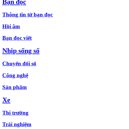
Bạn đọc
Thông tin từ bạn đọc
Hồi âm
Bạn đọc viết
Nhịp sống số
Chuyển đổi số
Công nghệ
Sản phẩm
Xe
Thị trường
Trải nghiệm