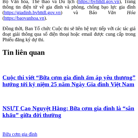
Bộ Văn hóa, Thể thao và Du lịch (
https://bvhttdl.gov.vn
), Trang
thông tin điện tử về gia đình và phòng, chống bạo lực gia đình
(
https://giadinh.bvhttdl.gov.vn
) và Báo
Văn Hóa
(
https://baovanhoa.vn
).
Đồng thời, Ban Tổ chức Cuộc thi sẽ liên hệ trực tiếp với các tác giả
đoạt giải thông qua số điện thoại hoặc email được cung cấp trong
Phiếu đăng ký dự thi.
Tin liên quan
Cuộc thi viết “Bữa cơm gia đình ấm áp yêu thương”
hướng tới kỷ niệm 25 năm Ngày Gia đình Việt Nam
NSƯT Cao Nguyệt Hằng: Bữa cơm gia đình là “sân
khấu” giữa đời thường
Bữa cơm gia đình