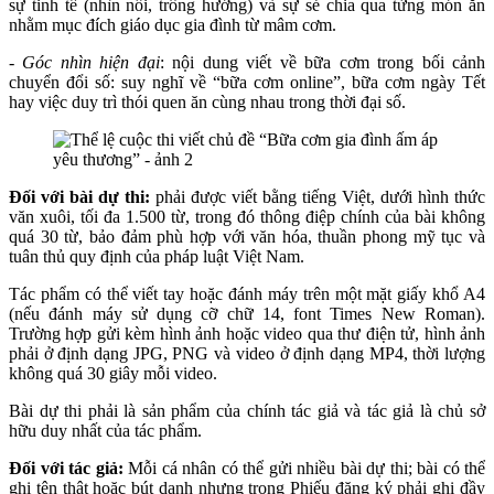
sự tinh tế (nhìn nồi, trông hướng) và sự sẻ chia qua từng món ăn
nhằm mục đích giáo dục gia đình từ mâm cơm.
-
Góc nhìn hiện đại
: nội dung viết về bữa cơm trong bối cảnh
chuyển đổi số: suy nghĩ về “bữa cơm online”, bữa cơm ngày Tết
hay việc duy trì thói quen ăn cùng nhau trong thời đại số.
Đối với bài dự thi:
phải được viết bằng tiếng Việt, dưới hình thức
văn xuôi, tối đa 1.500 từ, trong đó thông điệp chính của bài không
quá 30 từ, bảo đảm phù hợp với văn hóa, thuần phong mỹ tục và
tuân thủ quy định của pháp luật Việt Nam.
Tác phẩm có thể viết tay hoặc đánh máy trên một mặt giấy khổ A4
(nếu đánh máy sử dụng cỡ chữ 14, font Times New Roman).
Trường hợp gửi kèm hình ảnh hoặc video qua thư điện tử, hình ảnh
phải ở định dạng JPG, PNG và video ở định dạng MP4, thời lượng
không quá 30 giây mỗi video.
Bài dự thi phải là sản phẩm của chính tác giả và tác giả là chủ sở
hữu duy nhất của tác phẩm.
Đối với tác giả:
Mỗi cá nhân có thể gửi nhiều bài dự thi; bài có thể
ghi tên thật hoặc bút danh nhưng trong Phiếu đăng ký phải ghi đầy