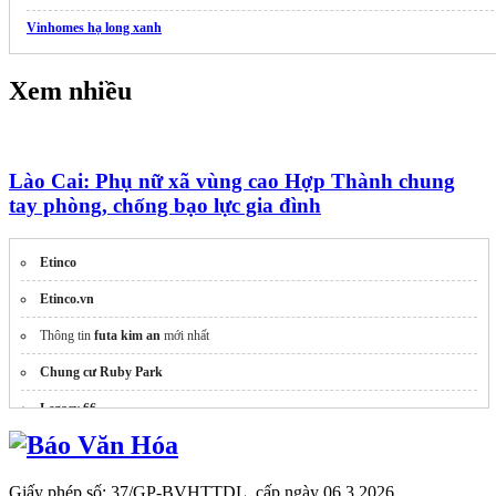
Vinhomes hạ long xanh
Xem nhiều
Lào Cai: Phụ nữ xã vùng cao Hợp Thành chung
tay phòng, chống bạo lực gia đình
Etinco
Etinco.vn
Thông tin
futa kim an
mới nhất
Chung cư Ruby Park
Legacy 66
Công Ty
thông cống nghẹt
Thông Cống Hút Bể Phốt Giá Rẻ
Giấy phép số: 37/GP-BVHTTDL, cấp ngày 06.3.2026