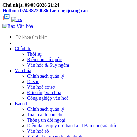
Chủ nhật, 09/08/2026 21:24
Hotline: 024.38220036
Liên hệ quảng cáo
Chính trị
Thời sự
Biển đảo Tổ quốc
Văn hóa & Suy ngẫm
Văn hóa
Chính sách quản lý
Di sản
Văn hoá cơ sở
Đời sống văn hoá
Công nghiệp văn hoá
Báo chí
Chính sách quản lý
Toàn cảnh báo chí
Thông tin đối ngoại
Diễn đàn góp ý dự thảo Luật Báo chí (sửa đổi)
Văn hoá số
Xử phạt vi phạm hành chính