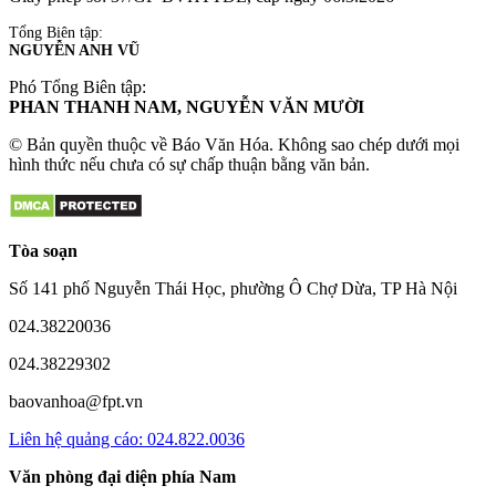
Tổng Biên tập:
NGUYỄN ANH VŨ
Phó Tổng Biên tập:
PHAN THANH NAM, NGUYỄN VĂN MƯỜI
© Bản quyền thuộc về Báo Văn Hóa. Không sao chép dưới mọi
hình thức nếu chưa có sự chấp thuận bằng văn bản.
Tòa soạn
Số 141 phố Nguyễn Thái Học, phường Ô Chợ Dừa, TP Hà Nội
024.38220036
024.38229302
baovanhoa@fpt.vn
Liên hệ quảng cáo: 024.822.0036
Văn phòng đại diện phía Nam