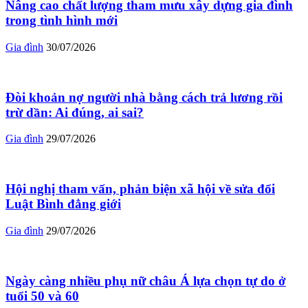
Nâng cao chất lượng tham mưu xây dựng gia đình
trong tình hình mới
Gia đình
30/07/2026
Đòi khoản nợ người nhà bằng cách trả lương rồi
trừ dần: Ai đúng, ai sai?
Gia đình
29/07/2026
Hội nghị tham vấn, phản biện xã hội về sửa đổi
Luật Bình đẳng giới
Gia đình
29/07/2026
Ngày càng nhiều phụ nữ châu Á lựa chọn tự do ở
tuổi 50 và 60