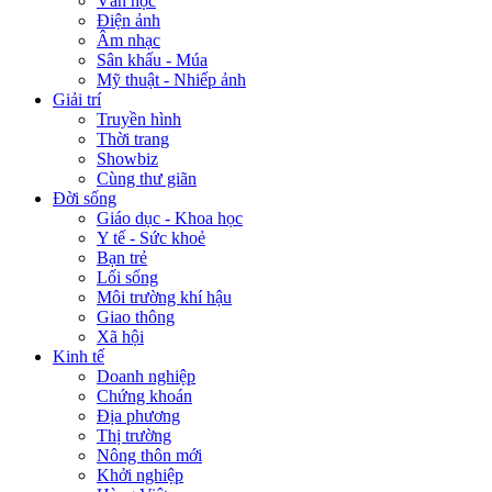
Văn học
Điện ảnh
Âm nhạc
Sân khấu - Múa
Mỹ thuật - Nhiếp ảnh
Giải trí
Truyền hình
Thời trang
Showbiz
Cùng thư giãn
Đời sống
Giáo dục - Khoa học
Y tế - Sức khoẻ
Bạn trẻ
Lối sống
Môi trường khí hậu
Giao thông
Xã hội
Kinh tế
Doanh nghiệp
Chứng khoán
Địa phương
Thị trường
Nông thôn mới
Khởi nghiệp