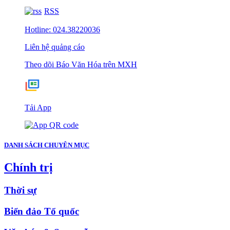
RSS
Hotline: 024.38220036
Liên hệ quảng cáo
Theo dõi Báo Văn Hóa trên MXH
Tải App
DANH SÁCH CHUYÊN MỤC
Chính trị
Thời sự
Biển đảo Tổ quốc