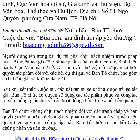
đình, Cục Văn hoá cơ sở, Gia đình và
Thư viện, Bộ
Văn hóa, Thể thao và Du lịch.
Địa chỉ: Số 51 Ngô
Quyền, phường Cửa Nam, TP. Hà Nội.
Nơi nhận: Ban Tổ chức
B
ài dự thi gửi qua thư điện tử
:
Cuộc thi viết “Bữa cơm gia đình ấm áp yêu thương”.
Email:
buacomgiadinh286@gmail.com
Người đứng tên trong bài dự thi phải chịu trách nhiệm trước pháp
luật về quyền tác giả đối với tác phẩm của mình theo quy định hiện
hành. Cục Văn hóa cơ sở, Gia đình và Thư viện là cơ quan sở hữu
quyền tác phẩm đối với các bài dự thi gửi về Ban Tổ chức, bao gồm
cả bài đạt giải và không đạt giải.
Sau khi kết thúc Cuộc thi, các bài dự thi sẽ không được trả lại tác
giả; Ban Tổ chức có quyền sử dụng các tác phẩm phục vụ công tác
truyền thông, giáo dục và các hoạt động chính trị, xã hội liên quan.
Ban Tổ chức không chịu trách nhiệm đối với các tranh chấp về bản
quyền; trường hợp bài đoạt giải vi phạm quyền tác giả và quyền liên
quan theo quy định của pháp luật, Ban Tổ chức sẽ thu hồi Giấy
chứng nhận và tiền thưởng.