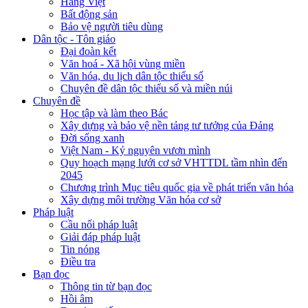
Hàng Việt
Bất động sản
Bảo vệ người tiêu dùng
Dân tộc - Tôn giáo
Đại đoàn kết
Văn hoá - Xã hội vùng miền
Văn hóa, du lịch dân tộc thiểu số
Chuyên đề dân tộc thiểu số và miền núi
Chuyên đề
Học tập và làm theo Bác
Xây dựng và bảo vệ nền tảng tư tưởng của Đảng
Đời sống xanh
Việt Nam - Kỷ nguyên vươn mình
Quy hoạch mạng lưới cơ sở VHTTDL tầm nhìn đến
2045
Chương trình Mục tiêu quốc gia về phát triển văn hóa
Xây dựng môi trường Văn hóa cơ sở
Pháp luật
Cầu nối pháp luật
Giải đáp pháp luật
Tin nóng
Điều tra
Bạn đọc
Thông tin từ bạn đọc
Hồi âm