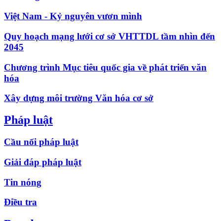
Việt Nam - Kỷ nguyên vươn mình
Quy hoạch mạng lưới cơ sở VHTTDL tầm nhìn đến
2045
Chương trình Mục tiêu quốc gia về phát triển văn
hóa
Xây dựng môi trường Văn hóa cơ sở
Pháp luật
Cầu nối pháp luật
Giải đáp pháp luật
Tin nóng
Điều tra