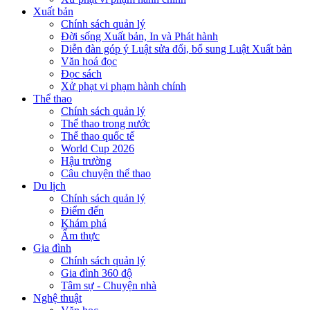
Xuất bản
Chính sách quản lý
Đời sống Xuất bản, In và Phát hành
Diễn đàn góp ý Luật sửa đổi, bổ sung Luật Xuất bản
Văn hoá đọc
Đọc sách
Xử phạt vi phạm hành chính
Thể thao
Chính sách quản lý
Thể thao trong nước
Thể thao quốc tế
World Cup 2026
Hậu trường
Câu chuyện thể thao
Du lịch
Chính sách quản lý
Điểm đến
Khám phá
Ẩm thực
Gia đình
Chính sách quản lý
Gia đình 360 độ
Tâm sự - Chuyện nhà
Nghệ thuật