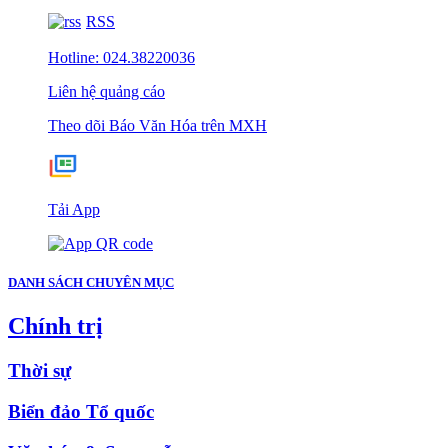
RSS
Hotline: 024.38220036
Liên hệ quảng cáo
Theo dõi Báo Văn Hóa trên MXH
Tải App
DANH SÁCH CHUYÊN MỤC
Chính trị
Thời sự
Biển đảo Tổ quốc