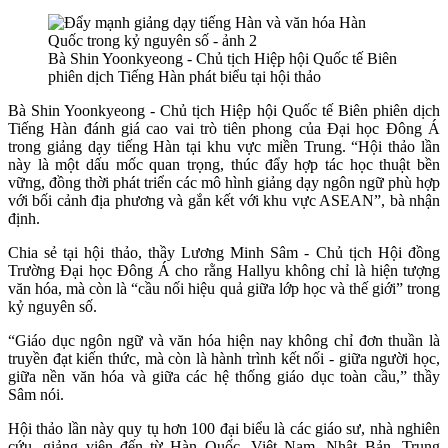
Bà Shin Yoonkyeong - Chủ tịch Hiệp hội Quốc tế Biên
phiên dịch Tiếng Hàn phát biểu tại hội thảo
Bà Shin Yoonkyeong - Chủ tịch Hiệp hội Quốc tế Biên phiên dịch
Tiếng Hàn đánh giá cao vai trò tiên phong của Đại học Đông Á
trong giảng dạy tiếng Hàn tại khu vực miền Trung. “Hội thảo lần
này là một dấu mốc quan trọng, thúc đẩy hợp tác học thuật bền
vững, đồng thời phát triển các mô hình giảng dạy ngôn ngữ phù hợp
với bối cảnh địa phương và gắn kết với khu vực ASEAN”, bà nhận
định.
Chia sẻ tại hội thảo, thầy Lương Minh Sâm - Chủ tịch Hội đồng
Trường Đại học Đông Á cho rằng Hallyu không chỉ là hiện tượng
văn hóa, mà còn là “cầu nối hiệu quả giữa lớp học và thế giới” trong
kỷ nguyên số.
“Giáo dục ngôn ngữ và văn hóa hiện nay không chỉ đơn thuần là
truyền đạt kiến thức, mà còn là hành trình kết nối - giữa người học,
giữa nền văn hóa và giữa các hệ thống giáo dục toàn cầu,” thầy
Sâm nói.
Hội thảo lần này quy tụ hơn 100 đại biểu là các giáo sư, nhà nghiên
cứu, giảng viên đến từ Hàn Quốc, Việt Nam, Nhật Bản, Trung