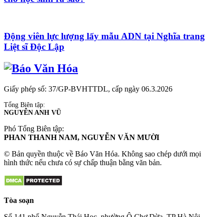
Động viên lực lượng lấy mẫu ADN tại Nghĩa trang
Liệt sĩ Độc Lập
Giấy phép số: 37/GP-BVHTTDL, cấp ngày 06.3.2026
Tổng Biên tập:
NGUYỄN ANH VŨ
Phó Tổng Biên tập:
PHAN THANH NAM, NGUYỄN VĂN MƯỜI
© Bản quyền thuộc về Báo Văn Hóa. Không sao chép dưới mọi
hình thức nếu chưa có sự chấp thuận bằng văn bản.
Tòa soạn
Số 141 phố Nguyễn Thái Học, phường Ô Chợ Dừa, TP Hà Nội