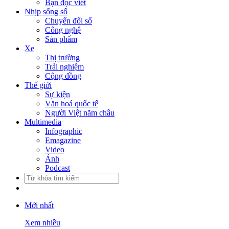
Bạn đọc viết
Nhịp sống số
Chuyển đổi số
Công nghệ
Sản phẩm
Xe
Thị trường
Trải nghiệm
Cộng đồng
Thế giới
Sự kiện
Văn hoá quốc tế
Người Việt năm châu
Multimedia
Infographic
Emagazine
Video
Ảnh
Podcast
Mới nhất
Xem nhiều