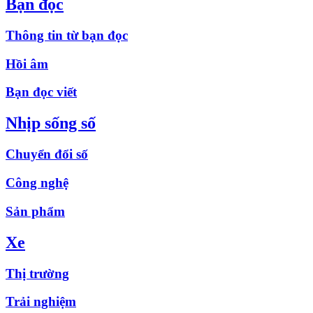
Bạn đọc
Thông tin từ bạn đọc
Hồi âm
Bạn đọc viết
Nhịp sống số
Chuyển đổi số
Công nghệ
Sản phẩm
Xe
Thị trường
Trải nghiệm