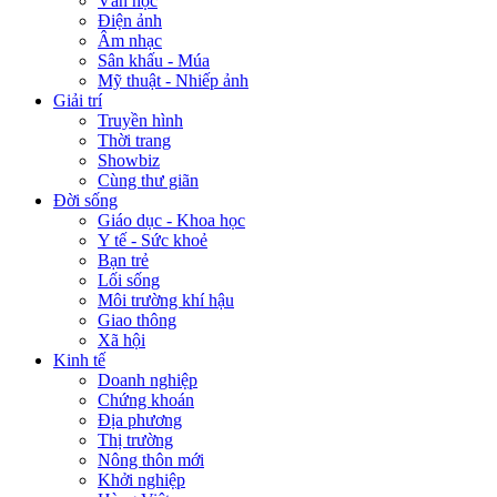
Văn học
Điện ảnh
Âm nhạc
Sân khấu - Múa
Mỹ thuật - Nhiếp ảnh
Giải trí
Truyền hình
Thời trang
Showbiz
Cùng thư giãn
Đời sống
Giáo dục - Khoa học
Y tế - Sức khoẻ
Bạn trẻ
Lối sống
Môi trường khí hậu
Giao thông
Xã hội
Kinh tế
Doanh nghiệp
Chứng khoán
Địa phương
Thị trường
Nông thôn mới
Khởi nghiệp