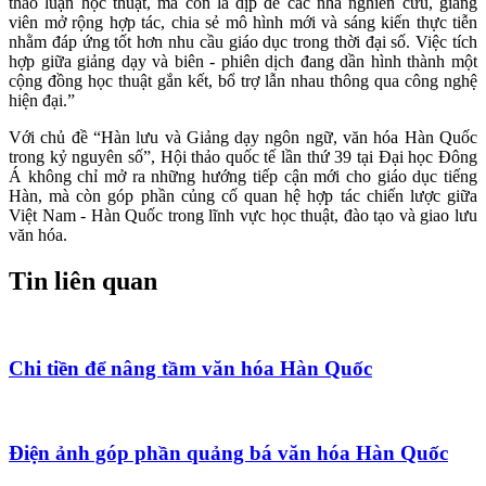
thảo luận học thuật, mà còn là dịp để các nhà nghiên cứu, giảng
viên mở rộng hợp tác, chia sẻ mô hình mới và sáng kiến thực tiễn
nhằm đáp ứng tốt hơn nhu cầu giáo dục trong thời đại số. Việc tích
hợp giữa giảng dạy và biên - phiên dịch đang dần hình thành một
cộng đồng học thuật gắn kết, bổ trợ lẫn nhau thông qua công nghệ
hiện đại.”
Với chủ đề “Hàn lưu và Giảng dạy ngôn ngữ, văn hóa Hàn Quốc
trong kỷ nguyên số”, Hội thảo quốc tế lần thứ 39 tại Đại học Đông
Á không chỉ mở ra những hướng tiếp cận mới cho giáo dục tiếng
Hàn, mà còn góp phần củng cố quan hệ hợp tác chiến lược giữa
Việt Nam - Hàn Quốc trong lĩnh vực học thuật, đào tạo và giao lưu
văn hóa.
Tin liên quan
Chi tiền để nâng tầm văn hóa Hàn Quốc
Điện ảnh góp phần quảng bá văn hóa Hàn Quốc