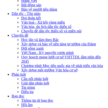
Hàng Việt
Bất động sản
Bảo vệ người tiêu dùng
Dân tộc - Tôn giáo
Đại đoàn kết
Văn hoá - Xã hội vùng miền
Văn hóa, du lịch dân tộc thiểu số
Chuyên đề dân tộc thiểu số và miền núi
Chuyên đề
Học tập và làm theo Bác
Xây dựng và bảo vệ nền tảng tư tưởng của Đảng
Đời sống xanh
Việt Nam - Kỷ nguyên vươn mình
Quy hoạch mạng lưới cơ sở VHTTDL tầm nhìn đến
2045
Chương trình Mục tiêu quốc gia về phát triển văn hóa
Xây dựng môi trường Văn hóa cơ sở
Pháp luật
Cầu nối pháp luật
Giải đáp pháp luật
Tin nóng
Điều tra
Bạn đọc
Thông tin từ bạn đọc
Hồi âm