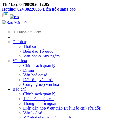
Thứ bảy, 08/08/2026 12:05
Hotline: 024.38220036
Liên hệ quảng cáo
Chính trị
Thời sự
Biển đảo Tổ quốc
Văn hóa & Suy ngẫm
Văn hóa
Chính sách quản lý
Di sản
Văn hoá cơ sở
Đời sống văn hoá
Công nghiệp văn hoá
Báo chí
Chính sách quản lý
Toàn cảnh báo chí
Thông tin đối ngoại
Diễn đàn góp ý dự thảo Luật Báo chí (sửa đổi)
Văn hoá số
Xử phạt vi phạm hành chính