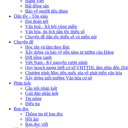
Hàng Việt
Bất động sản
Bảo vệ người tiêu dùng
Dân tộc - Tôn giáo
Đại đoàn kết
Văn hoá - Xã hội vùng miền
Văn hóa, du lịch dân tộc thiểu số
Chuyên đề dân tộc thiểu số và miền núi
Chuyên đề
Học tập và làm theo Bác
Xây dựng và bảo vệ nền tảng tư tưởng của Đảng
Đời sống xanh
Việt Nam - Kỷ nguyên vươn mình
Quy hoạch mạng lưới cơ sở VHTTDL tầm nhìn đến 204
Chương trình Mục tiêu quốc gia về phát triển văn hóa
Xây dựng môi trường Văn hóa cơ sở
Pháp luật
Cầu nối pháp luật
Giải đáp pháp luật
Tin nóng
Điều tra
Bạn đọc
Thông tin từ bạn đọc
Hồi âm
Bạn đọc viết