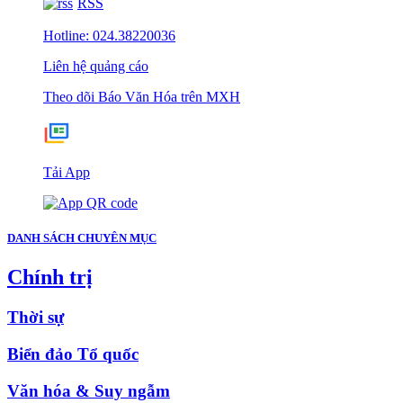
RSS
Hotline: 024.38220036
Liên hệ quảng cáo
Theo dõi Báo Văn Hóa trên MXH
Tải App
DANH SÁCH CHUYÊN MỤC
Chính trị
Thời sự
Biển đảo Tổ quốc
Văn hóa & Suy ngẫm