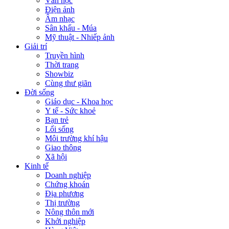
Văn học
Điện ảnh
Âm nhạc
Sân khấu - Múa
Mỹ thuật - Nhiếp ảnh
Giải trí
Truyền hình
Thời trang
Showbiz
Cùng thư giãn
Đời sống
Giáo dục - Khoa học
Y tế - Sức khoẻ
Bạn trẻ
Lối sống
Môi trường khí hậu
Giao thông
Xã hội
Kinh tế
Doanh nghiệp
Chứng khoán
Địa phương
Thị trường
Nông thôn mới
Khởi nghiệp