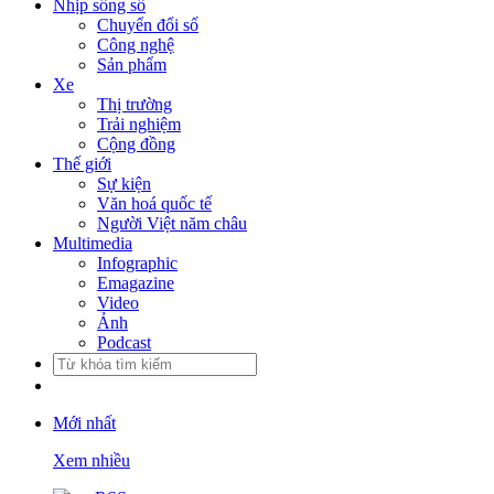
Nhịp sống số
Chuyển đổi số
Công nghệ
Sản phẩm
Xe
Thị trường
Trải nghiệm
Cộng đồng
Thế giới
Sự kiện
Văn hoá quốc tế
Người Việt năm châu
Multimedia
Infographic
Emagazine
Video
Ảnh
Podcast
Mới nhất
Xem nhiều