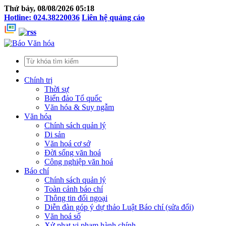
Thứ bảy, 08/08/2026 05:18
Hotline: 024.38220036
Liên hệ quảng cáo
Chính trị
Thời sự
Biển đảo Tổ quốc
Văn hóa & Suy ngẫm
Văn hóa
Chính sách quản lý
Di sản
Văn hoá cơ sở
Đời sống văn hoá
Công nghiệp văn hoá
Báo chí
Chính sách quản lý
Toàn cảnh báo chí
Thông tin đối ngoại
Diễn đàn góp ý dự thảo Luật Báo chí (sửa đổi)
Văn hoá số
Xử phạt vi phạm hành chính