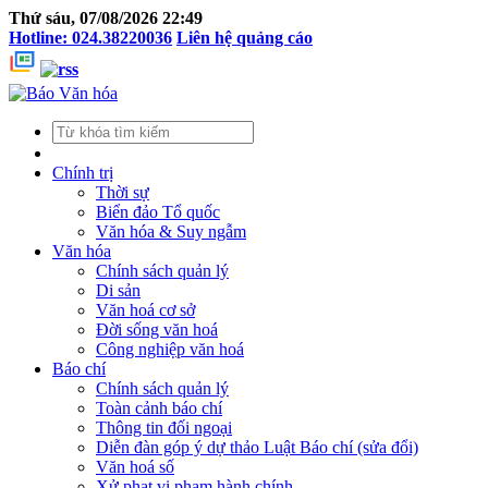
Thứ sáu, 07/08/2026 22:49
Hotline: 024.38220036
Liên hệ quảng cáo
Chính trị
Thời sự
Biển đảo Tổ quốc
Văn hóa & Suy ngẫm
Văn hóa
Chính sách quản lý
Di sản
Văn hoá cơ sở
Đời sống văn hoá
Công nghiệp văn hoá
Báo chí
Chính sách quản lý
Toàn cảnh báo chí
Thông tin đối ngoại
Diễn đàn góp ý dự thảo Luật Báo chí (sửa đổi)
Văn hoá số
Xử phạt vi phạm hành chính