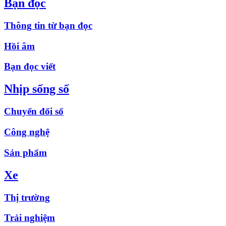
Bạn đọc
Thông tin từ bạn đọc
Hồi âm
Bạn đọc viết
Nhịp sống số
Chuyển đổi số
Công nghệ
Sản phẩm
Xe
Thị trường
Trải nghiệm