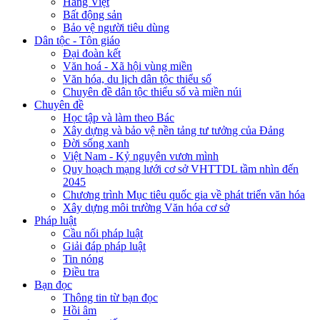
Hàng Việt
Bất động sản
Bảo vệ người tiêu dùng
Dân tộc - Tôn giáo
Đại đoàn kết
Văn hoá - Xã hội vùng miền
Văn hóa, du lịch dân tộc thiểu số
Chuyên đề dân tộc thiểu số và miền núi
Chuyên đề
Học tập và làm theo Bác
Xây dựng và bảo vệ nền tảng tư tưởng của Đảng
Đời sống xanh
Việt Nam - Kỷ nguyên vươn mình
Quy hoạch mạng lưới cơ sở VHTTDL tầm nhìn đến
2045
Chương trình Mục tiêu quốc gia về phát triển văn hóa
Xây dựng môi trường Văn hóa cơ sở
Pháp luật
Cầu nối pháp luật
Giải đáp pháp luật
Tin nóng
Điều tra
Bạn đọc
Thông tin từ bạn đọc
Hồi âm