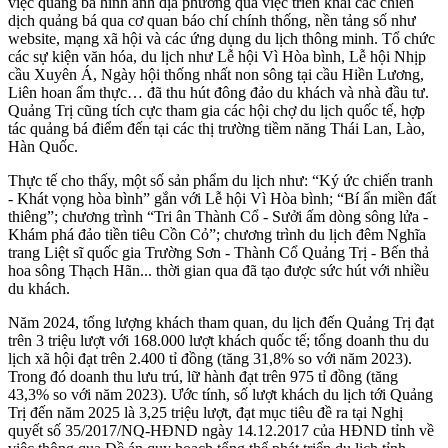
việc quảng bá hình ảnh địa phương qua việc triển khai các chiến
dịch quảng bá qua cơ quan báo chí chính thống, nền tảng số như
website, mạng xã hội và các ứng dụng du lịch thông minh. Tổ chức
các sự kiện văn hóa, du lịch như Lễ hội Vì Hòa bình, Lễ hội Nhịp
cầu Xuyên Á, Ngày hội thống nhất non sông tại cầu Hiền Lương,
Liên hoan ẩm thực… đã thu hút đông đảo du khách và nhà đầu tư.
Quảng Trị cũng tích cực tham gia các hội chợ du lịch quốc tế, hợp
tác quảng bá điểm đến tại các thị trường tiềm năng Thái Lan, Lào,
Hàn Quốc.
Thực tế cho thấy, một số sản phẩm du lịch như: “Ký ức chiến tranh
- Khát vọng hòa bình” gắn với Lễ hội Vì Hòa bình; “Bí ẩn miền đất
thiêng”; chương trình “Tri ân Thành Cổ - Sưởi ấm dòng sông lửa -
Khám phá đảo tiền tiêu Cồn Cỏ”; chương trình du lịch đêm Nghĩa
trang Liệt sĩ quốc gia Trường Sơn - Thành Cổ Quảng Trị - Bến thả
hoa sông Thạch Hãn... thời gian qua đã tạo được sức hút với nhiều
du khách.
Năm 2024, tổng lượng khách tham quan, du lịch đến Quảng Trị đạt
trên 3 triệu lượt với 168.000 lượt khách quốc tế; tổng doanh thu du
lịch xã hội đạt trên 2.400 tỉ đồng (tăng 31,8% so với năm 2023).
Trong đó doanh thu lưu trú, lữ hành đạt trên 975 tỉ đồng (tăng
43,3% so với năm 2023). Ước tính, số lượt khách du lịch tới Quảng
Trị đến năm 2025 là 3,25 triệu lượt, đạt mục tiêu đề ra tại Nghị
quyết số 35/2017/NQ-HĐND ngày 14.12.2017 của HĐND tỉnh về