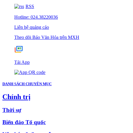
RSS
Hotline: 024.38220036
Liên hệ quảng cáo
Theo dõi Báo Văn Hóa trên MXH
Tải App
DANH SÁCH CHUYÊN MỤC
Chính trị
Thời sự
Biển đảo Tổ quốc