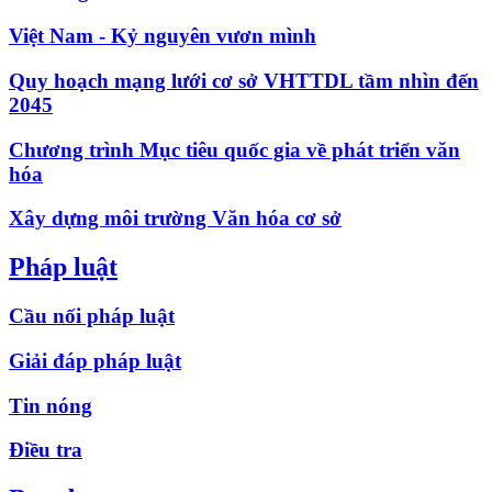
Việt Nam - Kỷ nguyên vươn mình
Quy hoạch mạng lưới cơ sở VHTTDL tầm nhìn đến
2045
Chương trình Mục tiêu quốc gia về phát triển văn
hóa
Xây dựng môi trường Văn hóa cơ sở
Pháp luật
Cầu nối pháp luật
Giải đáp pháp luật
Tin nóng
Điều tra