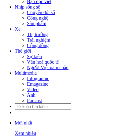
Bạn đọc viết
Nhịp sống số
Chuyển đổi số
Công nghệ
Sản phẩm
Xe
Thị trường
Trải nghiệm
Cộng đồng
Thế giới
Sự kiện
Văn hoá quốc tế
Người Việt năm châu
Multimedia
Infographic
Emagazine
Video
Ảnh
Podcast
Mới nhất
Xem nhiều