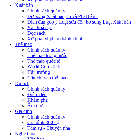
Xuất bản
Chính sách quản lý
Đời sống Xuất bản, In và Phát hành
Diễn đàn góp ý Luật sửa đổi, bổ sung Luật Xuất bản
Văn hoá đọc
Đọc sách
Xử phạt vi phạm hành chính
Thể thao
Chính sách quản lý
Thể thao trong nước
Thể thao quốc tế
World Cup 2026
Hậu trường
Câu chuyện thể thao
Du lịch
Chính sách quản lý
Điểm đến
Khám phá
Ẩm thực
Gia đình
Chính sách quản lý
Gia đình 360 độ
Tâm sự - Chuyện nhà
Nghệ thuật