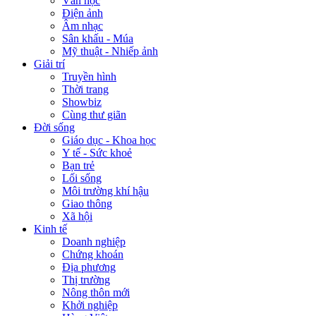
Văn học
Điện ảnh
Âm nhạc
Sân khấu - Múa
Mỹ thuật - Nhiếp ảnh
Giải trí
Truyền hình
Thời trang
Showbiz
Cùng thư giãn
Đời sống
Giáo dục - Khoa học
Y tế - Sức khoẻ
Bạn trẻ
Lối sống
Môi trường khí hậu
Giao thông
Xã hội
Kinh tế
Doanh nghiệp
Chứng khoán
Địa phương
Thị trường
Nông thôn mới
Khởi nghiệp