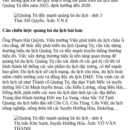
việc thông qua Đề án quy hoạch tổng thể phát triển du lịch tỉnh
Quảng Trị đến năm 2025, định hướng đến 2030.
Thác Đỗ Quyên. Ảnh: V.N.E
Cần chiến lược quảng bá du lịch bài bản
Ông Phạm Hải Quỳnh, Viện trưởng Viện phát triển du lịch châu Á
cho rằng, để thúc đẩy phát triển du lịch Quảng Trị, cần xây dựng
thương hiệu du lịch Quảng Trị và đẩy mạnh truyền thông thương
hiệu đó. Việc xây dựng thương hiệu là nền tảng quan trọng để
quảng bá du lịch. Quảng Trị cần xác định rõ các giá trị cốt lõi và
hình thành hệ thống các sản phẩm du lịch đặc trưng, có thế mạnh
bao gồm: Du lịch lịch sử cách mạng, du lịch văn hóa, du lịch hoài
niệm chiến trường xưa và đồng đội, du lịch DMZ: Tôn vinh các di
tích lịch sử như Thành cổ Quảng Trị, địa đạo Vịnh Mốc và tuyến
đường Hồ Chí Minh huyền thoại, cầu Hiền Lương, sông Bến Hải…
Đồng thời, phát triển các tour du lịch tâm linh tại các địa điểm:
Trung tâm Hành hương Đức mẹ La Vang, chùa Sắc Tứ Tịnh
Quang; du lịch biển đảo tới Cồn Cỏ, Cửa Tùng, Cửa Việt; du lịch
nông nghiệp, nông thôn tới các huyện Hướng Hóa, Đakrông…
Thị trấn Khe Sanh, huyện Hướng Hóa. Ảnh: VÕ VĂN
THANH