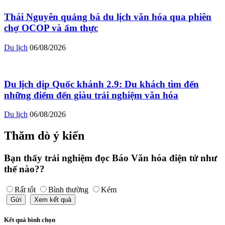
Thái Nguyên quảng bá du lịch văn hóa qua phiên
chợ OCOP và ẩm thực
Du lịch
06/08/2026
Du lịch dịp Quốc khánh 2.9: Du khách tìm đến
những điểm đến giàu trải nghiệm văn hóa
Du lịch
06/08/2026
Thăm dò ý kiến
Bạn thấy trải nghiệm đọc Báo Văn hóa điện tử như
thế nào??
Rất tốt
Bình thường
Kém
Gửi
Xem kết quả
Kết quả bình chọn