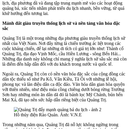
lịch, địa phương đã và đang tập trung mạnh mẽ vào các hoạt động
quảng bá, xúc tiến nhằm phát triển du lịch nhanh, bền vững, từ quá
khứ hướng đến tương lai.
Mảnh đất giàu truyền thống lịch sử và nền tảng văn hóa đặc
sắc
Quảng Trị là một trong những địa phương giàu truyền thống lịch sử
nhất của Việt Nam. Nơi đây từng là chiến trường ác liệt trong các
cuộc kháng chiến, để lại những di tích có giá trị lớn như: Thành cổ
Quảng Trị, địa đạo Vịnh Mốc, cầu Hiền Lương - sông Bến Hải...
Những địa danh này không chỉ mang ý nghĩa lịch sử sâu sắc mà còn
là điểm đến hấp dẫn đối với du khách trong nước và quốc tế.
Ngoài ra, Quảng Trị còn có nền văn hóa đặc sắc của cộng đồng các
dân tộc thiểu số như Pa Kô, Vân Kiều, Tà Ôi với những lễ hội,
phong tục và làn điệu dân ca độc đáo. Văn hóa dân gian hòa quyện
với thiên nhiên, như điệu múa cồng chiêng dưới bóng rừng Trường
Sơn hay những món ăn dân dã đó là bánh lọc Mỹ Chánh, bún hến
Mai Xá, đã tạo nên sức hấp dẫn riêng biệt của Quảng Trị.
Hồ thủy điện Rào Quán. Ảnh: V.N.E
Trong những năm qua, Quảng Trị đã nỗ lực không ngừng trong