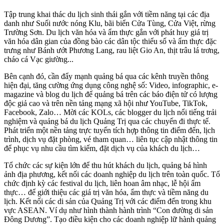
Tập trung khai thác du lịch sinh thái gắn với tiềm năng tại các địa
danh như Suối nước nóng Klu, bãi biển Cửa Tùng, Cửa Việt, rừng
Trường Sơn. Du lịch văn hóa và
ẩm thực gắn với phát huy giá trị
văn hóa dân gian của đồng bào các dân tộc thiểu số và ẩm thực đặc
trưng như Bánh ướt Phương Lang, rau liệt Gio An, thịt trâu lá trơng,
cháo cá Vạc giường...
Bên cạnh đó, cần đẩy mạnh quảng bá qua các kênh truyền thông
hiện đại, tăng cường ứng dụng công nghệ số: Video, infographic, e-
magazine và blog du lịch để quảng bá trên các báo điện tử có lượng
độc giả cao và trên nền tảng mạng xã hội như YouTube, TikTok,
Facebook, Zalo… Mời các KOLs, các blogger du lịch nổi tiếng trải
nghiệm và quảng bá du lịch Quảng Trị qua các chuyến đi thực tế.
Phát triển một nền tảng trực tuyến tích hợp thông tin điểm đến, lịch
trình, dịch vụ đặt phòng, vé tham quan… liên tục cập nhật thông tin
để phục vụ nhu cầu tìm kiếm, đặt dịch vụ của khách du lịch…
Tổ chức các sự kiện lớn để thu hút khách du lịch, quảng bá hình
ảnh địa phương, kết nối các doanh nghiệp du lịch trên toàn quốc. Tổ
chức định kỳ các festival du lịch, liên hoan âm nhạc, lễ hội ẩm
thực… để giới thiệu các giá trị văn hóa, ẩm thực và tiềm năng du
lịch. Kết nối các di sản của Quảng Trị với các điểm đến trong khu
vực ASEAN. Ví dụ như hình thành hành trình “Con đường di sản
Đông Dương”. Tạo điều kiện cho các doanh nghiệp lữ hành quảng