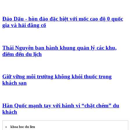
Đảo Dấu - hòn đảo đặc biệt với mốc cao độ 0 quốc
gia và hải đăng cổ
Thái Nguyên ban hành khung quản lý các khu,
điểm đến du lịch
Giữ vững môi trường không khói thuốc trong
khách sạn
Hàn Quốc mạnh tay với hành vi “chặt chém” du
khách
khoa hoc du lieu