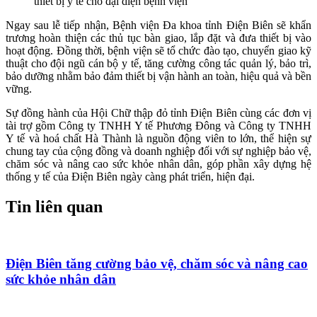
thiết bị y tế cho đại diện bệnh viện
Ngay sau lễ tiếp nhận, Bệnh viện Đa khoa tỉnh Điện Biên sẽ khẩn
trương hoàn thiện các thủ tục bàn giao, lắp đặt và đưa thiết bị vào
hoạt động. Đồng thời, bệnh viện sẽ tổ chức đào tạo, chuyển giao kỹ
thuật cho đội ngũ cán bộ y tế, tăng cường công tác quản lý, bảo trì,
bảo dưỡng nhằm bảo đảm thiết bị vận hành an toàn, hiệu quả và bền
vững.
Sự đồng hành của Hội Chữ thập đỏ tỉnh Điện Biên cùng các đơn vị
tài trợ gồm
Công ty TNHH Y tế Phương Đông và
Công ty TNHH
Y tế và hoá chất Hà Thành
là nguồn động viên to lớn, thể hiện sự
chung tay của cộng đồng và doanh nghiệp đối với sự nghiệp bảo vệ,
chăm sóc và nâng cao sức khỏe nhân dân, góp phần xây dựng hệ
thống y tế của Điện Biên ngày càng phát triển, hiện đại.
Tin liên quan
Điện Biên tăng cường bảo vệ, chăm sóc và nâng cao
sức khỏe nhân dân