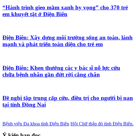
“Hành trình gieo mầm xanh hy vọng” cho 370 trẻ
em khuyết tật ở Điện Biên
Điện Biên: Xây dựng môi trường sống an toàn, lành
mạnh và phát triển toàn diện cho trẻ em
Điện Biên: Khen thưởng các y bác sĩ nỗ lực cứu
chữa bệnh nhân gần đứt rời cẳng chân
Đề nghị tập trung cấp cứu, điều trị cho người bị nạn
tại tỉnh Đồng Nai
Bệnh viện Đa khoa tỉnh Điện Biên
Hội Chữ thập đỏ tỉnh Điện Biên.
Ý kiến bạn đọc