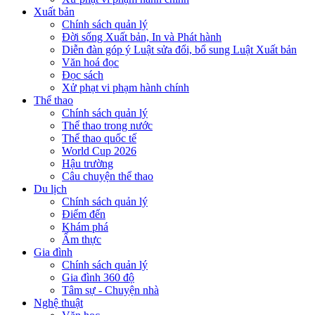
Xuất bản
Chính sách quản lý
Đời sống Xuất bản, In và Phát hành
Diễn đàn góp ý Luật sửa đổi, bổ sung Luật Xuất bản
Văn hoá đọc
Đọc sách
Xử phạt vi phạm hành chính
Thể thao
Chính sách quản lý
Thể thao trong nước
Thể thao quốc tế
World Cup 2026
Hậu trường
Câu chuyện thể thao
Du lịch
Chính sách quản lý
Điểm đến
Khám phá
Ẩm thực
Gia đình
Chính sách quản lý
Gia đình 360 độ
Tâm sự - Chuyện nhà
Nghệ thuật