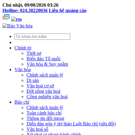
Chủ nhật, 09/08/2026 03:26
Hotline: 024.38220036
Liên hệ quảng cáo
Chính trị
Thời sự
Biển đảo Tổ quốc
Văn hóa & Suy ngẫm
Văn hóa
Chính sách quản lý
Di sản
Văn hoá cơ sở
Đời sống văn hoá
Công nghiệp văn hoá
Báo chí
Chính sách quản lý
Toàn cảnh báo chí
Thông tin đối ngoại
Diễn đàn góp ý dự thảo Luật Báo chí (sửa đổi)
Văn hoá số
Xử phạt vi phạm hành chính