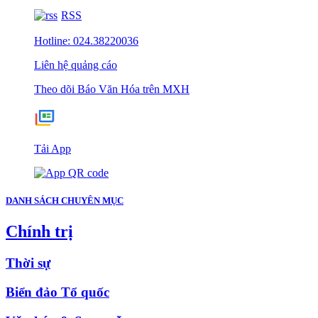
RSS
Hotline: 024.38220036
Liên hệ quảng cáo
Theo dõi Báo Văn Hóa trên MXH
Tải App
DANH SÁCH CHUYÊN MỤC
Chính trị
Thời sự
Biển đảo Tổ quốc