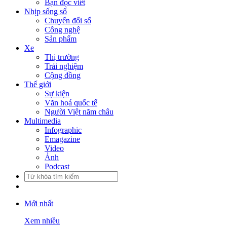
Bạn đọc viết
Nhịp sống số
Chuyển đổi số
Công nghệ
Sản phẩm
Xe
Thị trường
Trải nghiệm
Cộng đồng
Thế giới
Sự kiện
Văn hoá quốc tế
Người Việt năm châu
Multimedia
Infographic
Emagazine
Video
Ảnh
Podcast
Mới nhất
Xem nhiều