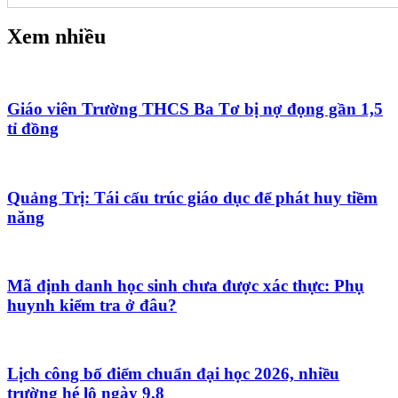
Xem nhiều
Giáo viên Trường THCS Ba Tơ bị nợ đọng gần 1,5
tỉ đồng
Quảng Trị: Tái cấu trúc giáo dục để phát huy tiềm
năng
Mã định danh học sinh chưa được xác thực: Phụ
huynh kiểm tra ở đâu?
Lịch công bố điểm chuẩn đại học 2026, nhiều
trường hé lộ ngày 9.8