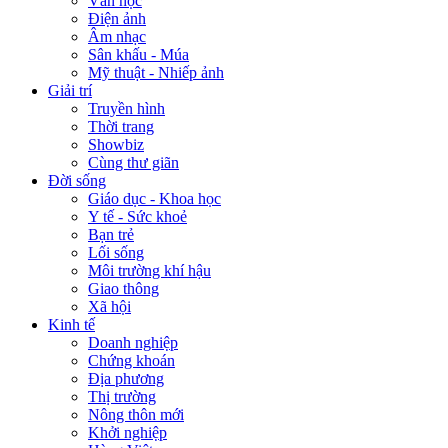
Văn học
Điện ảnh
Âm nhạc
Sân khấu - Múa
Mỹ thuật - Nhiếp ảnh
Giải trí
Truyền hình
Thời trang
Showbiz
Cùng thư giãn
Đời sống
Giáo dục - Khoa học
Y tế - Sức khoẻ
Bạn trẻ
Lối sống
Môi trường khí hậu
Giao thông
Xã hội
Kinh tế
Doanh nghiệp
Chứng khoán
Địa phương
Thị trường
Nông thôn mới
Khởi nghiệp