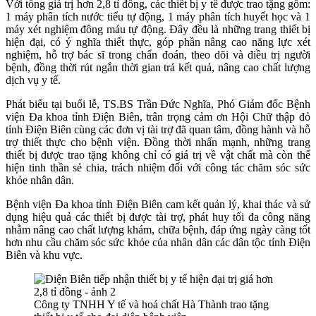
Với tổng giá trị hơn 2,8 tỉ đồng, các thiết bị y tế được trao tặng gồm:
1 máy phân tích nước tiểu tự động, 1 máy phân tích huyết học và 1
máy xét nghiệm đông máu tự động. Đây đều là những trang thiết bị
hiện đại, có ý nghĩa thiết thực, góp phần nâng cao năng lực xét
nghiệm, hỗ trợ bác sĩ trong chẩn đoán, theo dõi và điều trị người
bệnh, đồng thời rút ngắn thời gian trả kết quả, nâng cao chất lượng
dịch vụ y tế.
Phát biểu tại buổi lễ, TS.BS Trần Đức Nghĩa, Phó Giám đốc Bệnh
viện Đa khoa tỉnh Điện Biên, trân trọng cảm ơn Hội Chữ thập đỏ
tỉnh Điện Biên cùng các đơn vị tài trợ đã quan tâm, đồng hành và hỗ
trợ thiết thực cho bệnh viện. Đồng thời nhấn mạnh, những trang
thiết bị được trao tặng không chỉ có giá trị về vật chất mà còn thể
hiện tinh thần sẻ chia, trách nhiệm đối với công tác chăm sóc sức
khỏe nhân dân.
Bệnh viện Đa khoa tỉnh Điện Biên
cam kết quản lý, khai thác và sử
dụng hiệu quả các thiết bị được tài trợ, phát huy tối đa công năng
nhằm nâng cao chất lượng khám, chữa bệnh, đáp ứng ngày càng tốt
hơn nhu cầu chăm sóc sức khỏe của nhân dân các dân tộc tỉnh Điện
Biên và khu vực.
Công ty TNHH Y tế và hoá chất Hà Thành trao tặng