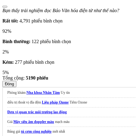
Bạn thấy trải nghiệm đọc Báo Văn hóa điện tử như thế nào?
Rất tốt:
4,791 phiếu bình chọn
92%
Bình thường:
122 phiếu bình chọn
2%
Kém:
277 phiếu bình chọn
5%
Tổng cộng:
5190
phiếu
Đóng
Phòng khám
Nha khoa Nhân Tâm
Uy tín
điều trị thoát vị đĩa đệm
Liệu pháp Ozone
Tiêm Ozone
Đơn vị quan trắc môi trường lao động
Giá
Máy siêu âm doppler màu
mạch máu
Bảng giá
tủ cơm công nghiệp
mới nhất