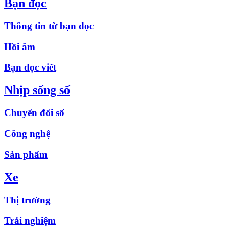
Bạn đọc
Thông tin từ bạn đọc
Hồi âm
Bạn đọc viết
Nhịp sống số
Chuyển đổi số
Công nghệ
Sản phẩm
Xe
Thị trường
Trải nghiệm