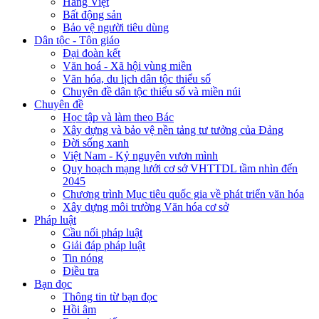
Hàng Việt
Bất động sản
Bảo vệ người tiêu dùng
Dân tộc - Tôn giáo
Đại đoàn kết
Văn hoá - Xã hội vùng miền
Văn hóa, du lịch dân tộc thiểu số
Chuyên đề dân tộc thiểu số và miền núi
Chuyên đề
Học tập và làm theo Bác
Xây dựng và bảo vệ nền tảng tư tưởng của Đảng
Đời sống xanh
Việt Nam - Kỷ nguyên vươn mình
Quy hoạch mạng lưới cơ sở VHTTDL tầm nhìn đến
2045
Chương trình Mục tiêu quốc gia về phát triển văn hóa
Xây dựng môi trường Văn hóa cơ sở
Pháp luật
Cầu nối pháp luật
Giải đáp pháp luật
Tin nóng
Điều tra
Bạn đọc
Thông tin từ bạn đọc
Hồi âm