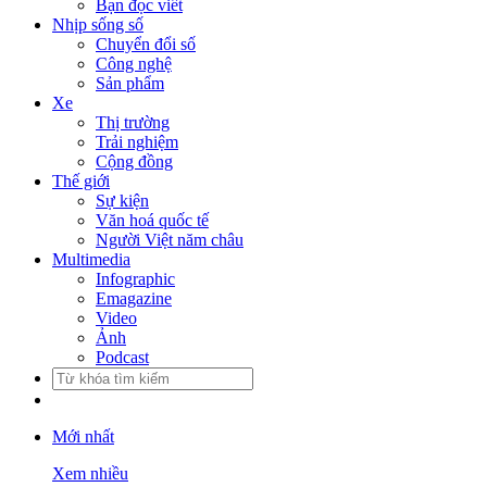
Bạn đọc viết
Nhịp sống số
Chuyển đổi số
Công nghệ
Sản phẩm
Xe
Thị trường
Trải nghiệm
Cộng đồng
Thế giới
Sự kiện
Văn hoá quốc tế
Người Việt năm châu
Multimedia
Infographic
Emagazine
Video
Ảnh
Podcast
Mới nhất
Xem nhiều