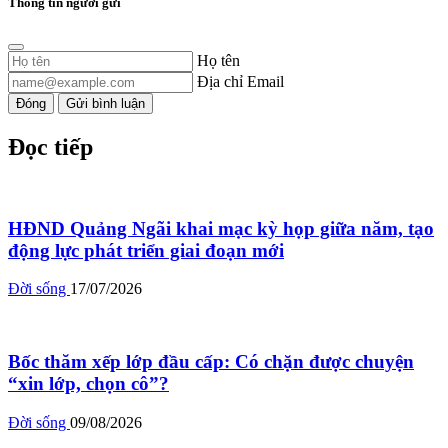
Thông tin người gửi
Họ tên
Địa chỉ Email
Đóng
Gửi bình luận
Đọc tiếp
HĐND Quảng Ngãi khai mạc kỳ họp giữa năm, tạo
động lực phát triển giai đoạn mới
Đời sống
17/07/2026
Bốc thăm xếp lớp đầu cấp: Có chặn được chuyện
“xin lớp, chọn cô”?
Đời sống
09/08/2026