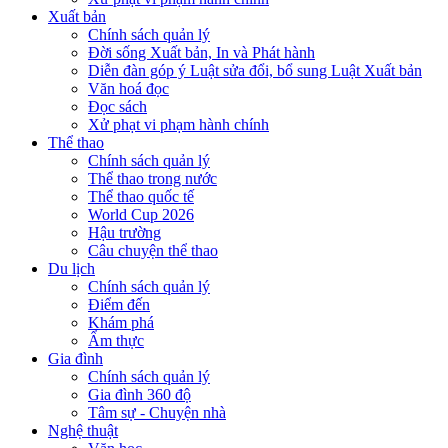
Xuất bản
Chính sách quản lý
Đời sống Xuất bản, In và Phát hành
Diễn đàn góp ý Luật sửa đổi, bổ sung Luật Xuất bản
Văn hoá đọc
Đọc sách
Xử phạt vi phạm hành chính
Thể thao
Chính sách quản lý
Thể thao trong nước
Thể thao quốc tế
World Cup 2026
Hậu trường
Câu chuyện thể thao
Du lịch
Chính sách quản lý
Điểm đến
Khám phá
Ẩm thực
Gia đình
Chính sách quản lý
Gia đình 360 độ
Tâm sự - Chuyện nhà
Nghệ thuật