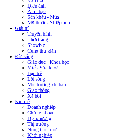
Văn học
Điện ảnh
Âm nhạc
Sân khấu - Múa
Mỹ thuật - Nhiếp ảnh
Giải trí
Truyền hình
Thời trang
Showbiz
Cùng thư giãn
Đời sống
Giáo dục - Khoa học
Y tế - Sức khoẻ
Bạn trẻ
Lối sống
Môi trường khí hậu
Giao thông
Xã hội
Kinh tế
Doanh nghiệp
Chứng khoán
Địa phương
Thị trường
Nông thôn mới
Khởi nghiệp