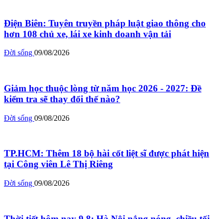
Điện Biên: Tuyên truyền pháp luật giao thông cho
hơn 108 chủ xe, lái xe kinh doanh vận tải
Đời sống
09/08/2026
Giảm học thuộc lòng từ năm học 2026 - 2027: Đề
kiểm tra sẽ thay đổi thế nào?
Đời sống
09/08/2026
TP.HCM: Thêm 18 bộ hài cốt liệt sĩ được phát hiện
tại Công viên Lê Thị Riêng
Đời sống
09/08/2026
Thời tiết hôm nay 9.8: Hà Nội nắng nóng, chiều tối