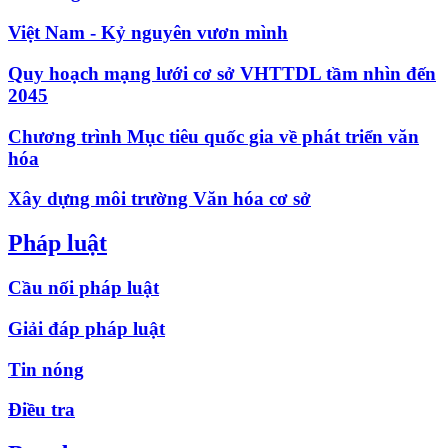
Việt Nam - Kỷ nguyên vươn mình
Quy hoạch mạng lưới cơ sở VHTTDL tầm nhìn đến
2045
Chương trình Mục tiêu quốc gia về phát triển văn
hóa
Xây dựng môi trường Văn hóa cơ sở
Pháp luật
Cầu nối pháp luật
Giải đáp pháp luật
Tin nóng
Điều tra