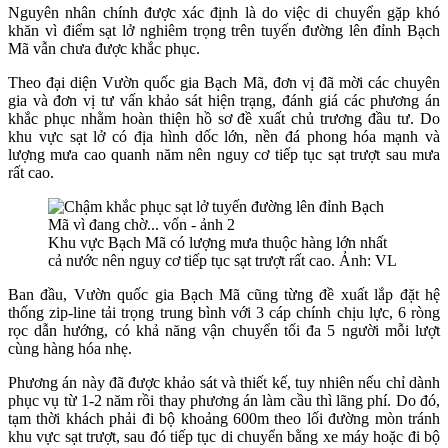
Nguyên nhân chính được xác định là do việc di chuyển gặp khó
khăn vì điểm sạt lở nghiêm trọng trên tuyến đường lên đỉnh Bạch
Mã vẫn chưa được khắc phục.
Theo đại diện Vườn quốc gia Bạch Mã, đơn vị đã mời các chuyên
gia và đơn vị tư vấn khảo sát hiện trạng, đánh giá các phương án
khắc phục nhằm hoàn thiện hồ sơ đề xuất chủ trương đầu tư. Do
khu vực sạt lở có địa hình dốc lớn, nền đá phong hóa mạnh và
lượng mưa cao quanh năm nên nguy cơ tiếp tục sạt trượt sau mưa
rất cao.
Khu vực Bạch Mã có lượng mưa thuộc hàng lớn nhất
cả nước nên nguy cơ tiếp tục sạt trượt rất cao. Ảnh: VL
Ban đầu, Vườn quốc gia Bạch Mã cũng từng đề xuất lắp đặt hệ
thống zip-line tải trọng trung bình với 3 cáp chính chịu lực, 6 ròng
rọc dẫn hướng, có khả năng vận chuyển tối đa 5 người mỗi lượt
cùng hàng hóa nhẹ.
Phương án này đã được khảo sát và thiết kế, tuy nhiên nếu chỉ dành
phục vụ từ 1-2 năm rồi thay phương án làm cầu thì lãng phí. Do đó,
tạm thời khách phải đi bộ khoảng 600m theo lối đường mòn tránh
khu vực sạt trượt, sau đó tiếp tục di chuyển bằng xe máy hoặc đi bộ