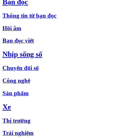
Bạn đọc
Thông tin từ bạn đọc
Hồi âm
Bạn đọc viết
Nhịp sống số
Chuyển đổi số
Công nghệ
Sản phẩm
Xe
Thị trường
Trải nghiệm