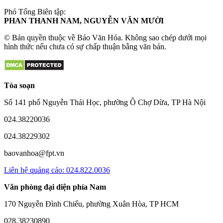
Phó Tổng Biên tập:
PHAN THANH NAM, NGUYỄN VĂN MƯỜI
© Bản quyền thuộc về Báo Văn Hóa. Không sao chép dưới mọi
hình thức nếu chưa có sự chấp thuận bằng văn bản.
Tòa soạn
Số 141 phố Nguyễn Thái Học, phường Ô Chợ Dừa, TP Hà Nội
024.38220036
024.38229302
baovanhoa@fpt.vn
Liên hệ quảng cáo: 024.822.0036
Văn phòng đại diện phía Nam
170 Nguyễn Đình Chiểu, phường Xuân Hòa, TP HCM
028.38230890