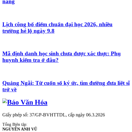
năng
Lịch công bố điểm chuẩn đại học 2026, nhiều
trường hé lộ ngày 9.8
Mã định danh học sinh chưa được xác thực: Phụ
huynh kiểm tra ở đâu?
Quảng Ngãi: Từ cuốn sổ ký ức, tìm đường đưa liệt sĩ
trở về
Giấy phép số: 37/GP-BVHTTDL, cấp ngày 06.3.2026
Tổng Biên tập:
NGUYỄN ANH VŨ