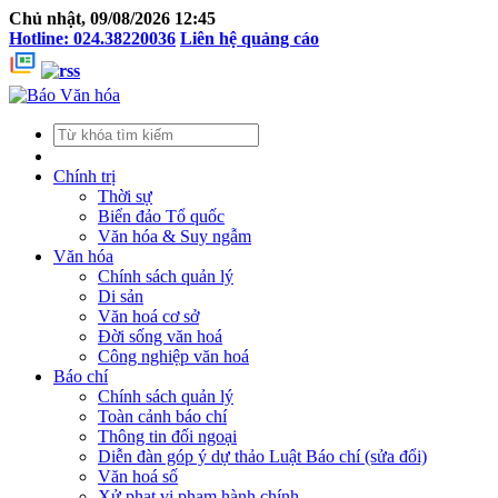
Chủ nhật, 09/08/2026 12:45
Hotline: 024.38220036
Liên hệ quảng cáo
Chính trị
Thời sự
Biển đảo Tổ quốc
Văn hóa & Suy ngẫm
Văn hóa
Chính sách quản lý
Di sản
Văn hoá cơ sở
Đời sống văn hoá
Công nghiệp văn hoá
Báo chí
Chính sách quản lý
Toàn cảnh báo chí
Thông tin đối ngoại
Diễn đàn góp ý dự thảo Luật Báo chí (sửa đổi)
Văn hoá số
Xử phạt vi phạm hành chính