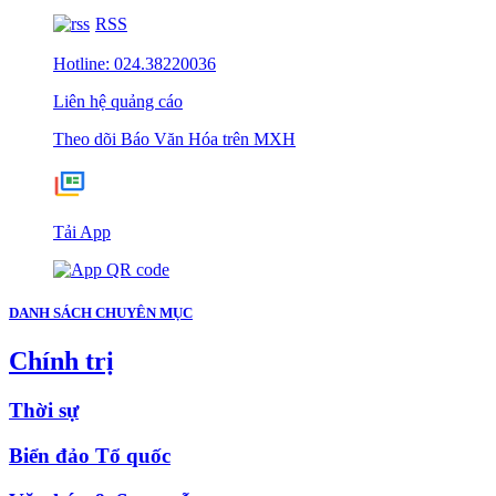
RSS
Hotline: 024.38220036
Liên hệ quảng cáo
Theo dõi Báo Văn Hóa trên MXH
Tải App
DANH SÁCH CHUYÊN MỤC
Chính trị
Thời sự
Biển đảo Tổ quốc