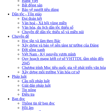
Hàng Việt
Bất động sản
Bảo vệ người tiêu dùng
Dân tộc - Tôn giáo
Đại đoàn kết
Văn hoá - Xã hội vùng miền
Văn hóa, du lịch dân tộc thiểu số
Chuyên đề dân tộc thiểu số và miền núi
Chuyên đề
Học tập và làm theo Bác
Xây dựng và bảo vệ nền tảng tư tưởng của Đảng
Đời sống xanh
Việt Nam - Kỷ nguyên vươn mình
Quy hoạch mạng lưới cơ sở VHTTDL tầm nhìn đến
2045
Chương trình Mục tiêu quốc gia về phát triển văn hóa
Xây dựng môi trường Văn hóa cơ sở
Pháp luật
Cầu nối pháp luật
Giải đáp pháp luật
Tin nóng
Điều tra
Bạn đọc
Thông tin từ bạn đọc
Hồi âm