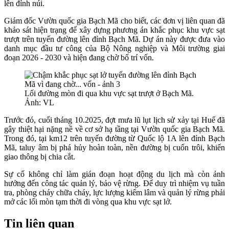
lên đỉnh núi.
Giám đốc Vườn quốc gia Bạch Mã cho biết, các đơn vị liên quan đã
khảo sát hiện trạng để xây dựng phương án khắc phục khu vực sạt
trượt trên tuyến đường lên đỉnh Bạch Mã. Dự án này được đưa vào
danh mục đầu tư công của Bộ Nông nghiệp và Môi trường giai
đoạn 2026 - 2030 và hiện đang chờ bố trí vốn.
Lối đường mòn đi qua khu vực sạt trượt ở Bạch Mã.
Ảnh: VL
Trước đó, cuối tháng 10.2025, đợt mưa lũ lụt lịch sử xảy tại Huế đã
gây thiệt hại nặng nề về cơ sở hạ tầng tại Vườn quốc gia Bạch Mã.
Trong đó, tại km12 trên tuyến đường từ Quốc lộ 1A lên đỉnh Bạch
Mã, taluy âm bị phá hủy hoàn toàn, nền đường bị cuốn trôi, khiến
giao thông bị chia cắt.
Sự cố không chỉ làm gián đoạn hoạt động du lịch mà còn ảnh
hưởng đến công tác quản lý, bảo vệ rừng. Để duy trì nhiệm vụ tuần
tra, phòng cháy chữa cháy, lực lượng kiểm lâm và quản lý rừng phải
mở các lối mòn tạm thời đi vòng qua khu vực sạt lở.
Tin liên quan