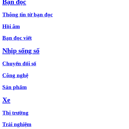
Bạn đọc
Thông tin từ bạn đọc
Hồi âm
Bạn đọc viết
Nhịp sống số
Chuyển đổi số
Công nghệ
Sản phẩm
Xe
Thị trường
Trải nghiệm