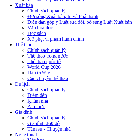
Xuất bản
Chính sách quản lý
Đời sống Xuất bản, In và Phát hành
Diễn đàn góp ý Luật sửa đổi, bổ sung Luật Xuất bản
Văn hoá đọc
Đọc sách
Xử phạt vi phạm hành chính
Thể thao
Chính sách quản lý
Thể thao trong nước
Thể thao quốc tế
World Cup 2026
Hậu trường
Câu chuyện thể thao
Du lịch
Chính sách quản lý
Điểm đến
Khám phá
Ẩm thực
Gia đình
Chính sách quản lý
Gia đình 360 độ
Tâm sự - Chuyện nhà
Nghệ thuật