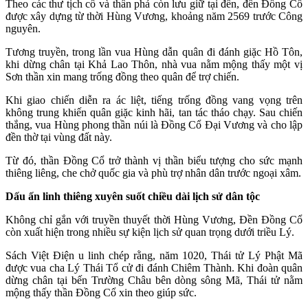
Theo các thư tịch cổ và thần phả còn lưu giữ tại đền, đền Đồng Cổ
được xây dựng từ thời Hùng Vương, khoảng năm 2569 trước Công
nguyên.
Tương truyền, trong lần vua Hùng dẫn quân đi đánh giặc Hồ Tôn,
khi dừng chân tại Khả Lao Thôn, nhà vua nằm mộng thấy một vị
Sơn thần xin mang trống đồng theo quân để trợ chiến.
Khi giao chiến diễn ra ác liệt, tiếng trống đồng vang vọng trên
không trung khiến quân giặc kinh hãi, tan tác tháo chạy. Sau chiến
thắng, vua Hùng phong thần núi là Đồng Cổ Đại Vương và cho lập
đền thờ tại vùng đất này.
Từ đó, thần Đồng Cổ trở thành vị thần biểu tượng cho sức mạnh
thiêng liêng, che chở quốc gia và phù trợ nhân dân trước ngoại xâm.
Dấu ấn linh thiêng xuyên suốt chiều dài lịch sử dân tộc
Không chỉ gắn với truyền thuyết thời Hùng Vương, Đền Đồng Cổ
còn xuất hiện trong nhiều sự kiện lịch sử quan trọng dưới triều Lý.
Sách Việt Điện u linh chép rằng, năm 1020, Thái tử Lý Phật Mã
được vua cha Lý Thái Tổ cử đi đánh Chiêm Thành. Khi đoàn quân
dừng chân tại bến Trường Châu bên dòng sông Mã, Thái tử nằm
mộng thấy thần Đồng Cổ xin theo giúp sức.