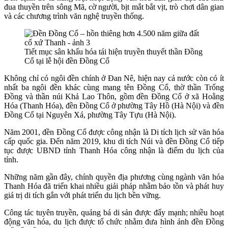
đua thuyền trên sông Mã, cờ người, bịt mắt bắt vịt, trò chơi dân gian
và các chương trình văn nghệ truyền thống.
Tiết mục sân khấu hóa tái hiện truyền thuyết thần Đồng
Cổ tại lễ hội đền Đồng Cổ
Không chỉ có ngôi đền chính ở Đan Nê, hiện nay cả nước còn có ít
nhất ba ngôi đền khác cùng mang tên Đồng Cổ, thờ thần Trống
Đồng và thần núi Khả Lao Thôn, gồm đền Đồng Cổ ở xã Hoằng
Hóa (Thanh Hóa),
đền Đồng Cổ ở phường Tây Hồ (Hà Nội) và đền
Đồng Cổ tại Nguyên Xá,
phường Tây Tựu
(Hà Nội).
Năm 2001, đền Đồng Cổ được công nhận là Di tích lịch sử văn hóa
cấp quốc gia. Đến năm 2019, khu di tích Núi và đền Đồng Cổ tiếp
tục được UBND tỉnh Thanh Hóa công nhận là điểm du lịch của
tỉnh.
Những năm gần đây, chính quyền địa phương cùng ngành văn hóa
Thanh Hóa đã triển khai nhiều giải pháp nhằm bảo tồn và phát huy
giá trị di tích gắn với phát triển du lịch bền vững.
Công tác tuyên truyền, quảng bá di sản được đẩy mạnh; nhiều hoạt
động văn hóa, du lịch được tổ chức nhằm đưa hình ảnh đền Đồng