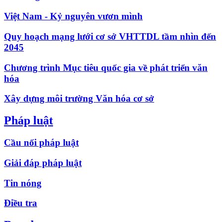
Việt Nam - Kỷ nguyên vươn mình
Quy hoạch mạng lưới cơ sở VHTTDL tầm nhìn đến
2045
Chương trình Mục tiêu quốc gia về phát triển văn
hóa
Xây dựng môi trường Văn hóa cơ sở
Pháp luật
Cầu nối pháp luật
Giải đáp pháp luật
Tin nóng
Điều tra