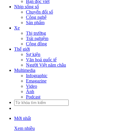
Bạn đọc viết
Nhịp sống số
Chuyển đổi số
Công nghệ
Sản phẩm
Xe
Thị trường
Trải nghiệm
Cộng đồng
Thế giới
Sự kiện
Văn hoá quốc tế
Người Việt năm châu
Multimedia
Infographic
Emagazine
Video
Ảnh
Podcast
Mới nhất
Xem nhiều