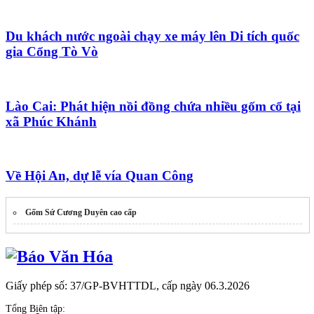
Du khách nước ngoài chạy xe máy lên Di tích quốc
gia Cổng Tò Vò
Lào Cai: Phát hiện nồi đồng chứa nhiều gốm cổ tại
xã Phúc Khánh
Về Hội An, dự lễ vía Quan Công
Gốm Sứ Cương Duyên cao cấp
Giấy phép số: 37/GP-BVHTTDL, cấp ngày 06.3.2026
Tổng Biên tập: