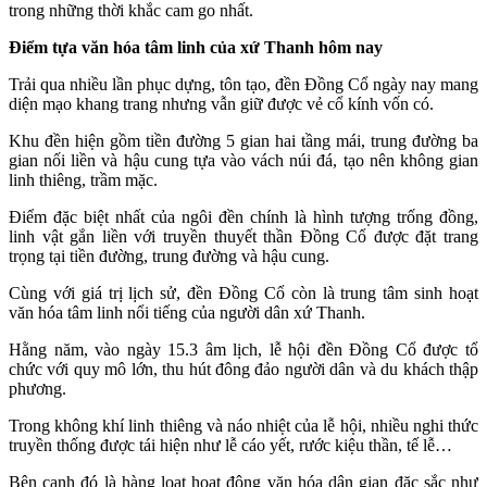
trong những thời khắc cam go nhất.
Điểm tựa văn hóa tâm linh của xứ Thanh hôm nay
Trải qua nhiều lần phục dựng, tôn tạo, đền Đồng Cổ ngày nay mang
diện mạo khang trang nhưng vẫn giữ được vẻ cổ kính vốn có.
Khu đền hiện gồm tiền đường 5 gian hai tầng mái, trung đường ba
gian nối liền và hậu cung tựa vào vách núi đá, tạo nên không gian
linh thiêng, trầm mặc.
Điểm đặc biệt nhất của ngôi đền chính là hình tượng trống đồng,
linh vật gắn liền với truyền thuyết thần Đồng Cổ được đặt trang
trọng tại tiền đường, trung đường và hậu cung.
Cùng với giá trị lịch sử, đền Đồng Cổ còn là trung tâm sinh hoạt
văn hóa tâm linh nổi tiếng của người dân xứ Thanh.
Hằng năm, vào ngày 15.3 âm lịch, lễ hội đền Đồng Cổ được tổ
chức với quy mô lớn, thu hút đông đảo người dân và du khách thập
phương.
Trong không khí linh thiêng và náo nhiệt của lễ hội, nhiều nghi thức
truyền thống được tái hiện như lễ cáo yết, rước kiệu thần, tế lễ…
Bên cạnh đó là hàng loạt hoạt động văn hóa dân gian đặc sắc như