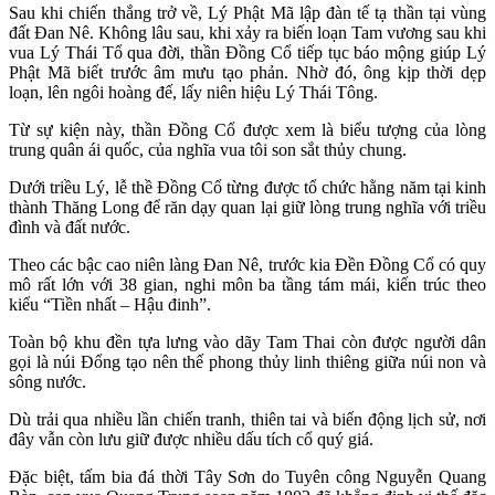
Sau khi chiến thắng trở về, Lý Phật Mã lập đàn tế tạ thần tại vùng
đất Đan Nê. Không lâu sau, khi xảy ra biến loạn Tam vương sau khi
vua Lý Thái Tổ qua đời, thần Đồng Cổ tiếp tục báo mộng giúp Lý
Phật Mã biết trước âm mưu tạo phản. Nhờ đó, ông kịp thời dẹp
loạn, lên ngôi hoàng đế, lấy niên hiệu Lý Thái Tông.
Từ sự kiện này, thần Đồng Cổ được xem là biểu tượng của lòng
trung quân ái quốc, của nghĩa vua tôi son sắt thủy chung.
Dưới triều Lý, lễ thề Đồng Cổ từng được tổ chức hằng năm tại kinh
thành Thăng Long để răn dạy quan lại giữ lòng trung nghĩa với triều
đình và đất nước.
Theo các bậc cao niên làng Đan Nê, trước kia Đền Đồng Cổ có quy
mô rất lớn với 38 gian, nghi môn ba tầng tám mái, kiến trúc theo
kiểu “Tiền nhất – Hậu đinh”.
Toàn bộ khu đền tựa lưng vào dãy Tam Thai còn được người dân
gọi là núi Đổng tạo nên thế phong thủy linh thiêng giữa núi non và
sông nước.
Dù trải qua nhiều lần chiến tranh, thiên tai và biến động lịch sử, nơi
đây vẫn còn lưu giữ được nhiều dấu tích cổ quý giá.
Đặc biệt, tấm bia đá thời Tây Sơn do Tuyên công Nguyễn Quang