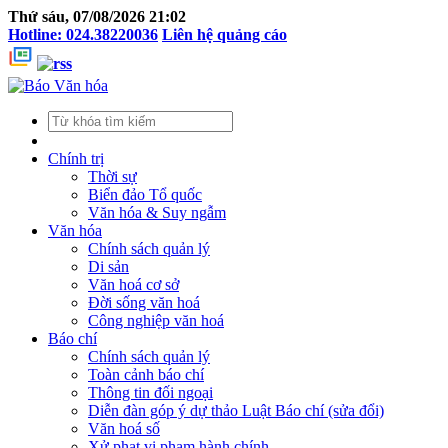
Thứ sáu, 07/08/2026 21:02
Hotline: 024.38220036
Liên hệ quảng cáo
Chính trị
Thời sự
Biển đảo Tổ quốc
Văn hóa & Suy ngẫm
Văn hóa
Chính sách quản lý
Di sản
Văn hoá cơ sở
Đời sống văn hoá
Công nghiệp văn hoá
Báo chí
Chính sách quản lý
Toàn cảnh báo chí
Thông tin đối ngoại
Diễn đàn góp ý dự thảo Luật Báo chí (sửa đổi)
Văn hoá số
Xử phạt vi phạm hành chính