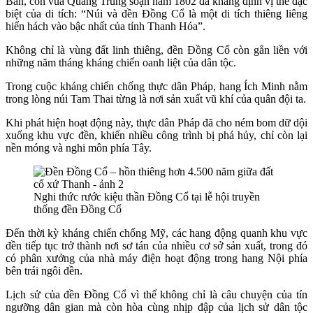
Bàn, con vua Quang Trung soạn năm 1802 đã khẳng định vị thế đặc
biệt của di tích: “Núi và đền Đồng Cổ là một di tích thiêng liêng
hiển hách vào bậc nhất của tỉnh Thanh Hóa”.
Không chỉ là vùng đất linh thiêng, đền Đồng Cổ còn gắn liền với
những năm tháng kháng chiến oanh liệt của dân tộc.
Trong cuộc kháng chiến chống thực dân Pháp, hang Ích Minh nằm
trong lòng núi Tam Thai từng là nơi sản xuất vũ khí của quân đội ta.
Khi phát hiện hoạt động này, thực dân Pháp đã cho ném bom dữ dội
xuống khu vực đền, khiến nhiều công trình bị phá hủy, chỉ còn lại
nền móng và nghi môn phía Tây.
Nghi thức rước kiệu thần Đồng Cổ tại lễ hội truyền
thống đền Đồng Cổ
Đến thời kỳ kháng chiến chống Mỹ, các hang động quanh khu vực
đền tiếp tục trở thành nơi sơ tán của nhiều cơ sở sản xuất, trong đó
có phân xưởng của nhà máy điện hoạt động trong hang Nội phía
bên trái ngôi đền.
Lịch sử của đền Đồng Cổ vì thế không chỉ là câu chuyện của tín
ngưỡng dân gian mà còn hòa cùng nhịp đập của lịch sử dân tộc