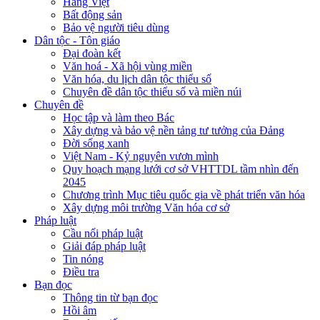
Hàng Việt
Bất động sản
Bảo vệ người tiêu dùng
Dân tộc - Tôn giáo
Đại đoàn kết
Văn hoá - Xã hội vùng miền
Văn hóa, du lịch dân tộc thiểu số
Chuyên đề dân tộc thiểu số và miền núi
Chuyên đề
Học tập và làm theo Bác
Xây dựng và bảo vệ nền tảng tư tưởng của Đảng
Đời sống xanh
Việt Nam - Kỷ nguyên vươn mình
Quy hoạch mạng lưới cơ sở VHTTDL tầm nhìn đến
2045
Chương trình Mục tiêu quốc gia về phát triển văn hóa
Xây dựng môi trường Văn hóa cơ sở
Pháp luật
Cầu nối pháp luật
Giải đáp pháp luật
Tin nóng
Điều tra
Bạn đọc
Thông tin từ bạn đọc
Hồi âm