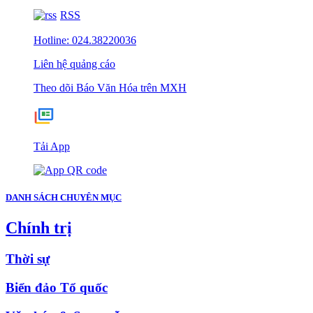
RSS
Hotline: 024.38220036
Liên hệ quảng cáo
Theo dõi Báo Văn Hóa trên MXH
Tải App
DANH SÁCH CHUYÊN MỤC
Chính trị
Thời sự
Biển đảo Tổ quốc