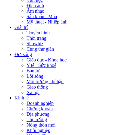
Văn học
Điện ảnh
Âm nhạc
Sân khấu - Múa
Mỹ thuật - Nhiếp ảnh
Giải trí
Truyền hình
Thời trang
Showbiz
Cùng thư giãn
Đời sống
Giáo dục - Khoa học
Y tế - Sức khoẻ
Bạn trẻ
Lối sống
Môi trường khí hậu
Giao thông
Xã hội
Kinh tế
Doanh nghiệp
Chứng khoán
Địa phương
Thị trường
Nông thôn mới
Khởi nghiệp