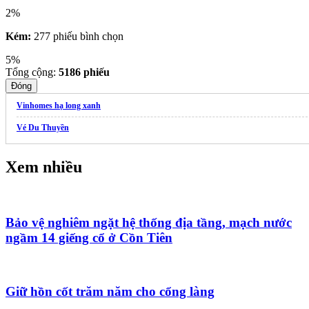
2%
Kém:
277 phiếu bình chọn
5%
Tổng cộng:
5186
phiếu
Đóng
Vinhomes hạ long xanh
Vé Du Thuyền
Xem nhiều
Bảo vệ nghiêm ngặt hệ thống địa tầng, mạch nước
ngầm 14 giếng cổ ở Cồn Tiên
Giữ hồn cốt trăm năm cho cổng làng