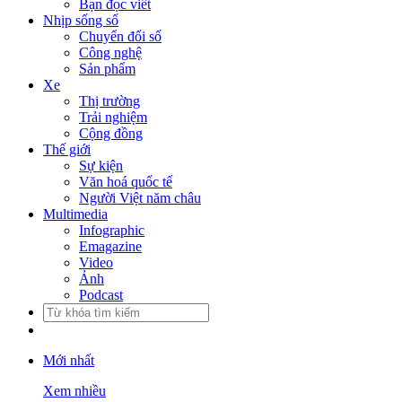
Bạn đọc viết
Nhịp sống số
Chuyển đổi số
Công nghệ
Sản phẩm
Xe
Thị trường
Trải nghiệm
Cộng đồng
Thế giới
Sự kiện
Văn hoá quốc tế
Người Việt năm châu
Multimedia
Infographic
Emagazine
Video
Ảnh
Podcast
Mới nhất
Xem nhiều