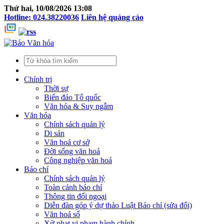
Thứ hai, 10/08/2026 13:08
Hotline: 024.38220036
Liên hệ quảng cáo
Chính trị
Thời sự
Biển đảo Tổ quốc
Văn hóa & Suy ngẫm
Văn hóa
Chính sách quản lý
Di sản
Văn hoá cơ sở
Đời sống văn hoá
Công nghiệp văn hoá
Báo chí
Chính sách quản lý
Toàn cảnh báo chí
Thông tin đối ngoại
Diễn đàn góp ý dự thảo Luật Báo chí (sửa đổi)
Văn hoá số
Xử phạt vi phạm hành chính