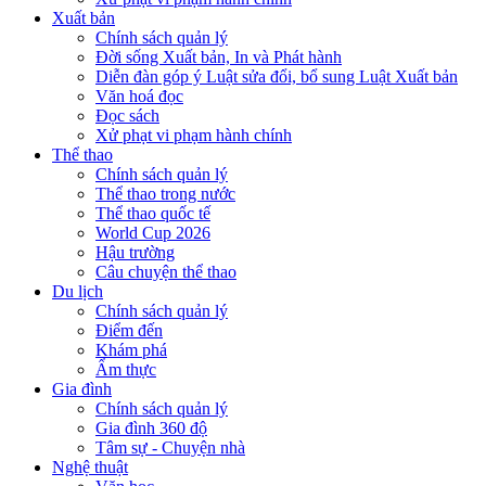
Xuất bản
Chính sách quản lý
Đời sống Xuất bản, In và Phát hành
Diễn đàn góp ý Luật sửa đổi, bổ sung Luật Xuất bản
Văn hoá đọc
Đọc sách
Xử phạt vi phạm hành chính
Thể thao
Chính sách quản lý
Thể thao trong nước
Thể thao quốc tế
World Cup 2026
Hậu trường
Câu chuyện thể thao
Du lịch
Chính sách quản lý
Điểm đến
Khám phá
Ẩm thực
Gia đình
Chính sách quản lý
Gia đình 360 độ
Tâm sự - Chuyện nhà
Nghệ thuật