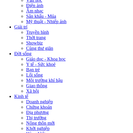
Văn học
Điện ảnh
Âm nhạc
Sân khấu - Múa
Mỹ thuật - Nhiếp ảnh
Giải trí
Truyền hình
Thời trang
Showbiz
Cùng thư giãn
Đời sống
Giáo dục - Khoa học
Y tế - Sức khoẻ
Bạn trẻ
Lối sống
Môi trường khí hậu
Giao thông
Xã hội
Kinh tế
Doanh nghiệp
Chứng khoán
Địa phương
Thị trường
Nông thôn mới
Khởi nghiệp