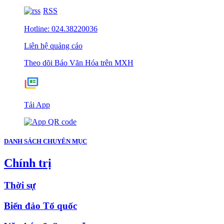
RSS
Hotline: 024.38220036
Liên hệ quảng cáo
Theo dõi Báo Văn Hóa trên MXH
Tải App
DANH SÁCH CHUYÊN MỤC
Chính trị
Thời sự
Biển đảo Tổ quốc