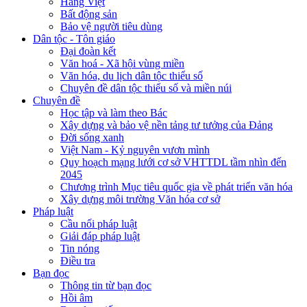
Hàng Việt
Bất động sản
Bảo vệ người tiêu dùng
Dân tộc - Tôn giáo
Đại đoàn kết
Văn hoá - Xã hội vùng miền
Văn hóa, du lịch dân tộc thiểu số
Chuyên đề dân tộc thiểu số và miền núi
Chuyên đề
Học tập và làm theo Bác
Xây dựng và bảo vệ nền tảng tư tưởng của Đảng
Đời sống xanh
Việt Nam - Kỷ nguyên vươn mình
Quy hoạch mạng lưới cơ sở VHTTDL tầm nhìn đến
2045
Chương trình Mục tiêu quốc gia về phát triển văn hóa
Xây dựng môi trường Văn hóa cơ sở
Pháp luật
Cầu nối pháp luật
Giải đáp pháp luật
Tin nóng
Điều tra
Bạn đọc
Thông tin từ bạn đọc
Hồi âm