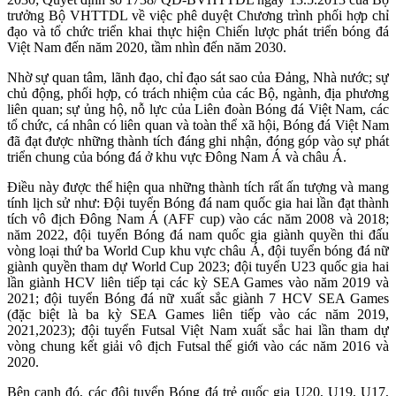
trưởng Bộ VHTTDL về việc phê duyệt Chương trình phối hợp chỉ
đạo và tổ chức triển khai thực hiện Chiến lược phát triển bóng đá
Việt Nam đến năm 2020, tầm nhìn đến năm 2030.
Nhờ sự quan tâm, lãnh đạo, chỉ đạo sát sao của Đảng, Nhà nước; sự
chủ động, phối hợp, có trách nhiệm của các Bộ, ngành, địa phương
liên quan; sự ủng hộ, nỗ lực của Liên đoàn Bóng đá Việt Nam, các
tổ chức, cá nhân có liên quan và toàn thể xã hội, Bóng đá Việt Nam
đã đạt được những thành tích đáng ghi nhận, đóng góp vào sự phát
triển chung của bóng đá ở khu vực Đông Nam Á và châu Á.
Điều này được thể hiện qua những thành tích rất ấn tượng và mang
tính lịch sử như: Đội tuyển Bóng đá nam quốc gia hai lần đạt thành
tích vô địch Đông Nam Á (AFF cup) vào các năm 2008 và 2018;
năm 2022, đội tuyển Bóng đá nam quốc gia giành quyền thi đấu
vòng loại thứ ba World Cup khu vực châu Á, đội tuyển bóng đá nữ
giành quyền tham dự World Cup 2023; đội tuyển U23 quốc gia hai
lần giành HCV liên tiếp tại các kỳ SEA Games vào năm 2019 và
2021; đội tuyển Bóng đá nữ xuất sắc giành 7 HCV SEA Games
(đặc biệt là ba kỳ SEA Games liên tiếp vào các năm 2019,
2021,2023); đội tuyển Futsal Việt Nam xuất sắc hai lần tham dự
vòng chung kết giải vô địch Futsal thế giới vào các năm 2016 và
2020.
Bên cạnh đó, các đội tuyển Bóng đá trẻ quốc gia U20, U19, U17,