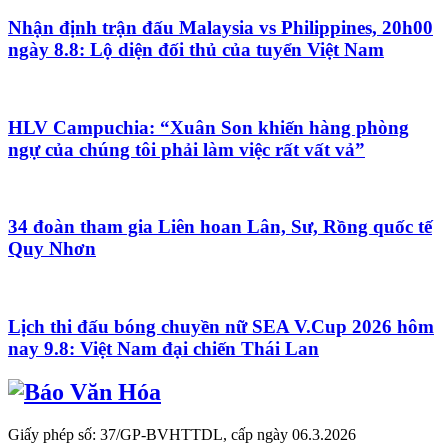
Nhận định trận đấu Malaysia vs Philippines, 20h00
ngày 8.8: Lộ diện đối thủ của tuyển Việt Nam
HLV Campuchia: “Xuân Son khiến hàng phòng
ngự của chúng tôi phải làm việc rất vất vả”
34 đoàn tham gia Liên hoan Lân, Sư, Rồng quốc tế
Quy Nhơn
Lịch thi đấu bóng chuyền nữ SEA V.Cup 2026 hôm
nay 9.8: Việt Nam đại chiến Thái Lan
Giấy phép số: 37/GP-BVHTTDL, cấp ngày 06.3.2026