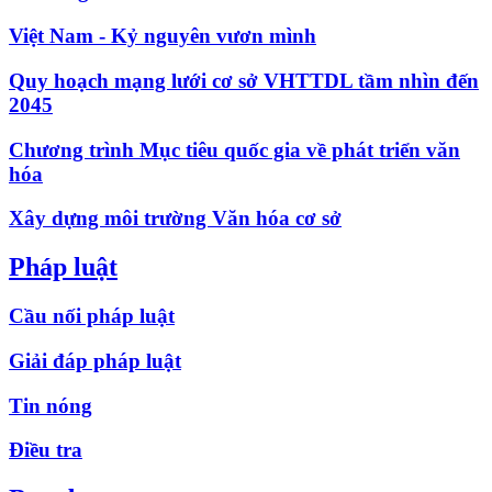
Việt Nam - Kỷ nguyên vươn mình
Quy hoạch mạng lưới cơ sở VHTTDL tầm nhìn đến
2045
Chương trình Mục tiêu quốc gia về phát triển văn
hóa
Xây dựng môi trường Văn hóa cơ sở
Pháp luật
Cầu nối pháp luật
Giải đáp pháp luật
Tin nóng
Điều tra