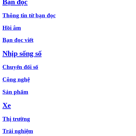
Bạn đọc
Thông tin từ bạn đọc
Hồi âm
Bạn đọc viết
Nhịp sống số
Chuyển đổi số
Công nghệ
Sản phẩm
Xe
Thị trường
Trải nghiệm