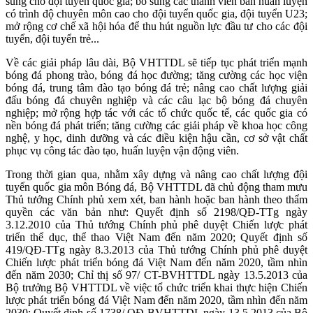
sung cho đội tuyển quốc gia; bổ sung các thành viên ban huấn luyện
có trình độ chuyên môn cao cho đội tuyển quốc gia, đội tuyển U23;
mở rộng cơ chế xã hội hóa để thu hút nguồn lực đầu tư cho các đội
tuyển, đội tuyển trẻ...
Về các giải pháp lâu dài, Bộ VHTTDL sẽ tiếp tục phát triển mạnh
bóng đá phong trào, bóng đá học đường; tăng cường các học viện
bóng đá, trung tâm đào tạo bóng đá trẻ; nâng cao chất lượng giải
đấu bóng đá chuyên nghiệp và các câu lạc bộ bóng đá chuyên
nghiệp; mở rộng hợp tác với các tổ chức quốc tế, các quốc gia có
nền bóng đá phát triển; tăng cường các giải pháp về khoa học công
nghệ, y học, dinh dưỡng và các điều kiện hậu cần, cơ sở vật chất
phục vụ công tác đào tạo, huấn luyện vận động viên.
Trong thời gian qua, nhằm xây dựng và nâng cao chất lượng đội
tuyển quốc gia môn Bóng đá, Bộ VHTTDL đã chủ động tham mưu
Thủ tướng Chính phủ xem xét, ban hành hoặc ban hành theo thẩm
quyền các văn bản như: Quyết định số 2198/QĐ-TTg ngày
3.12.2010 của Thủ tướng Chính phủ phê duyệt Chiến lược phát
triển thể dục, thể thao Việt Nam đến năm 2020; Quyết định số
419/QĐ-TTg ngày 8.3.2013 của Thủ tướng Chính phủ phê duyệt
Chiến lược phát triển bóng đá Việt Nam đến năm 2020, tầm nhìn
đến năm 2030; Chỉ thị số 97/ CT-BVHTTDL ngày 13.5.2013 của
Bộ trưởng Bộ VHTTDL về việc tổ chức triển khai thực hiện Chiến
lược phát triển bóng đá Việt Nam đến năm 2020, tầm nhìn đến năm
2030; Quyết định số 1738/ QĐ-BVHTTDL ngày 13.5.2013 của Bộ