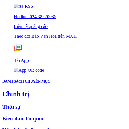
RSS
Hotline: 024.38220036
Liên hệ quảng cáo
Theo dõi Báo Văn Hóa trên MXH
Tải App
DANH SÁCH CHUYÊN MỤC
Chính trị
Thời sự
Biển đảo Tổ quốc