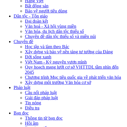
Hàng Việt
Bất động sản
Bảo vệ người tiêu dùng
Dân tộc - Tôn giáo
Đại đoàn kết
Văn hoá - Xã hội vùng miền
Văn hóa, du lịch dân tộc thiểu số
Chuyên đề dân tộc thiểu số và miền núi
Chuyên đề
Học tập và làm theo Bác
Xây dựng và bảo vệ nền tảng tư tưởng của Đảng
Đời sống xanh
Việt Nam - Kỷ nguyên vươn mình
Quy hoạch mạng lưới cơ sở VHTTDL tầm nhìn đến
2045
Chương trình Mục tiêu quốc gia về phát triển văn hóa
Xây dựng môi trường Văn hóa cơ sở
Pháp luật
Cầu nối pháp luật
Giải đáp pháp luật
Tin nóng
Điều tra
Bạn đọc
Thông tin từ bạn đọc
Hồi âm