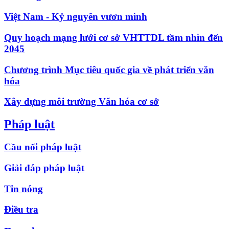
Việt Nam - Kỷ nguyên vươn mình
Quy hoạch mạng lưới cơ sở VHTTDL tầm nhìn đến
2045
Chương trình Mục tiêu quốc gia về phát triển văn
hóa
Xây dựng môi trường Văn hóa cơ sở
Pháp luật
Cầu nối pháp luật
Giải đáp pháp luật
Tin nóng
Điều tra