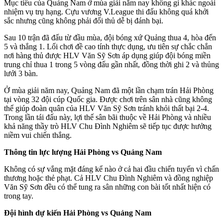
Mục tiêu của Quảng Nam ở mùa giải năm nay không gì khác ngoài
nhiệm vụ trụ hạng. Cựu vương V.League thi đấu không quá khởi
sắc nhưng cũng không phải đối thủ dễ bị đánh bại.
Sau 10 trận đã đấu từ đầu mùa, đội bóng xứ Quảng thua 4, hòa đến
5 và thắng 1. Lối chơi đề cao tính thực dụng, ưu tiên sự chắc chắn
nơi hàng thủ được HLV Văn Sỹ Sơn áp dụng giúp đội bóng miền
trung chỉ thua 1 trong 5 vòng đấu gần nhất, đồng thời ghi 2 và thủng
lưới 3 bàn.
Ở mùa giải năm nay, Quảng Nam đã một lần chạm trán Hải Phòng
tại vòng 32 đội cúp Quốc gia. Được chơi trên sân nhà cũng không
thể giúp đoàn quân của HLV Văn Sỹ Sơn tránh khỏi thất bại 2-4.
Trong lần tái đấu này, lợi thế sân bãi thuộc về Hải Phòng và nhiều
khả năng thầy trò HLV Chu Đình Nghiêm sẽ tiếp tục được hưởng
niềm vui chiến thắng.
Thông tin lực lượng Hải Phòng vs Quảng Nam
Không có sự vắng mặt đáng kể nào ở cả hai đầu chiến tuyến vì chấn
thương hoặc thẻ phạt. Cả HLV Chu Đình Nghiêm và đồng nghiệp
Văn Sỹ Sơn đều có thể tung ra sân những con bài tốt nhất hiện có
trong tay.
Đội hình dự kiến Hải Phòng vs Quảng Nam