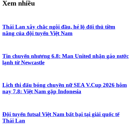
Xem nhiều
Thái Lan xây chắc ngôi đầu, hé lộ đối thủ tiềm
năng của đội tuyển Việt Nam
Tin chuyển nhượng 6.8: Man United nhận gáo nước
lạnh từ Newcastle
Lịch thi đấu bóng chuyền nữ SEA V.Cup 2026 hôm
nay 7.8: Việt Nam gặp Indonesia
Đội tuyển futsal Việt Nam bất bại tại giải quốc tế
Thái Lan