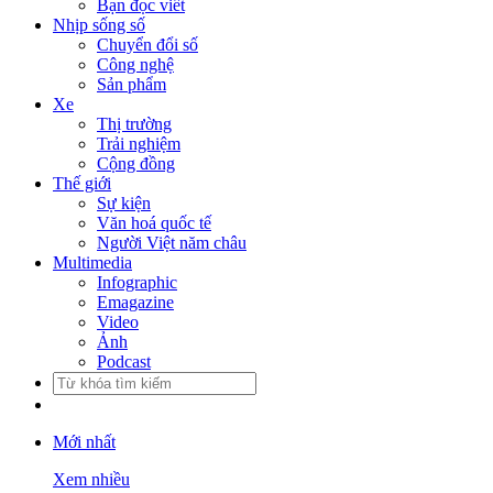
Bạn đọc viết
Nhịp sống số
Chuyển đổi số
Công nghệ
Sản phẩm
Xe
Thị trường
Trải nghiệm
Cộng đồng
Thế giới
Sự kiện
Văn hoá quốc tế
Người Việt năm châu
Multimedia
Infographic
Emagazine
Video
Ảnh
Podcast
Mới nhất
Xem nhiều