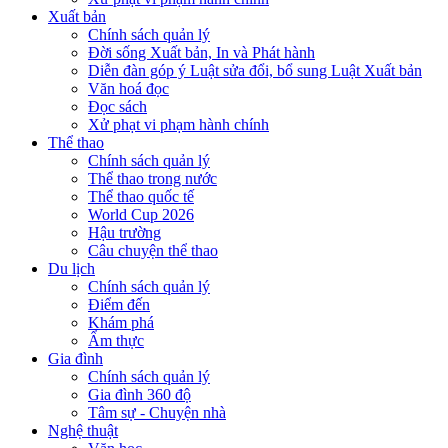
Xuất bản
Chính sách quản lý
Đời sống Xuất bản, In và Phát hành
Diễn đàn góp ý Luật sửa đổi, bổ sung Luật Xuất bản
Văn hoá đọc
Đọc sách
Xử phạt vi phạm hành chính
Thể thao
Chính sách quản lý
Thể thao trong nước
Thể thao quốc tế
World Cup 2026
Hậu trường
Câu chuyện thể thao
Du lịch
Chính sách quản lý
Điểm đến
Khám phá
Ẩm thực
Gia đình
Chính sách quản lý
Gia đình 360 độ
Tâm sự - Chuyện nhà
Nghệ thuật