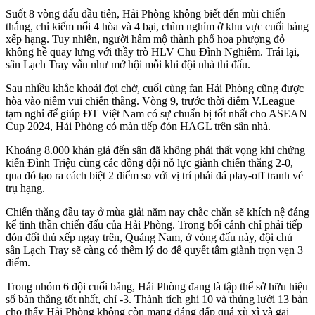
Suốt 8 vòng đấu đầu tiên, Hải Phòng không biết đến mùi chiến
thắng, chỉ kiếm nổi 4 hòa và 4 bại, chìm nghỉm ở khu vực cuối bảng
xếp hạng. Tuy nhiên, người hâm mộ thành phố hoa phượng đỏ
không hề quay lưng với thầy trò HLV Chu Đình Nghiêm. Trái lại,
sân Lạch Tray vẫn như mở hội mỗi khi đội nhà thi đấu.
Sau nhiều khắc khoải đợi chờ, cuối cùng fan Hải Phòng cũng được
hòa vào niềm vui chiến thắng. Vòng 9, trước thời điểm V.League
tạm nghỉ để giúp ĐT Việt Nam có sự chuẩn bị tốt nhất cho ASEAN
Cup 2024, Hải Phòng có màn tiếp đón HAGL trên sân nhà.
Khoảng 8.000 khán giả đến sân đã không phải thất vọng khi chứng
kiến Đình Triệu cùng các đồng đội nỗ lực giành chiến thắng 2-0,
qua đó tạo ra cách biệt 2 điểm so với vị trí phải đá play-off tranh vé
trụ hạng.
Chiến thắng đầu tay ở mùa giải năm nay chắc chắn sẽ khích nệ đáng
kể tinh thần chiến đấu của Hải Phòng. Trong bối cảnh chỉ phải tiếp
đón đối thủ xếp ngay trên, Quảng Nam, ở vòng đấu này, đội chủ
sân Lạch Tray sẽ càng có thêm lý do để quyết tâm giành trọn vẹn 3
điểm.
Trong nhóm 6 đội cuối bảng, Hải Phòng đang là tập thể sở hữu hiệu
số bàn thắng tốt nhất, chỉ -3. Thành tích ghi 10 và thủng lưới 13 bàn
cho thấy Hải Phòng không còn mang dáng dấp quá xù xì và gai