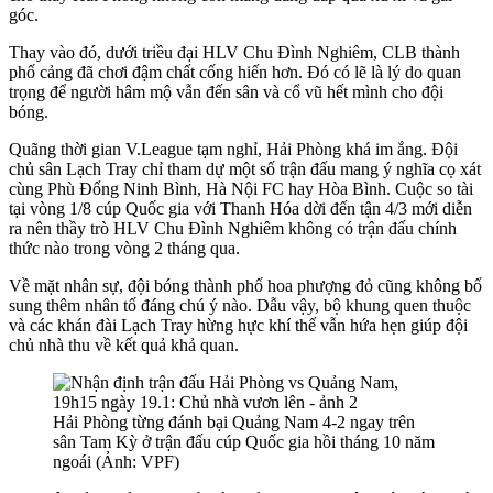
góc.
Thay vào đó, dưới triều đại HLV Chu Đình Nghiêm, CLB thành
phố cảng đã chơi đậm chất cống hiến hơn. Đó có lẽ là lý do quan
trọng để người hâm mộ vẫn đến sân và cổ vũ hết mình cho đội
bóng.
Quãng thời gian V.League tạm nghỉ, Hải Phòng khá im ắng. Đội
chủ sân Lạch Tray chỉ tham dự một số trận đấu mang ý nghĩa cọ xát
cùng Phù Đổng Ninh Bình, Hà Nội FC hay Hòa Bình. Cuộc so tài
tại vòng 1/8 cúp Quốc gia với Thanh Hóa dời đến tận 4/3 mới diễn
ra nên thầy trò HLV Chu Đình Nghiêm không có trận đấu chính
thức nào trong vòng 2 tháng qua.
Về mặt nhân sự, đội bóng thành phố hoa phượng đỏ cũng không bổ
sung thêm nhân tố đáng chú ý nào. Dẫu vậy, bộ khung quen thuộc
và các khán đài Lạch Tray hừng hực khí thế vẫn hứa hẹn giúp đội
chủ nhà thu về kết quả khả quan.
Hải Phòng từng đánh bại Quảng Nam 4-2 ngay trên
sân Tam Kỳ ở trận đấu cúp Quốc gia hồi tháng 10 năm
ngoái (Ảnh: VPF)