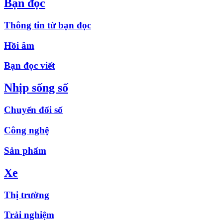
Bạn đọc
Thông tin từ bạn đọc
Hồi âm
Bạn đọc viết
Nhịp sống số
Chuyển đổi số
Công nghệ
Sản phẩm
Xe
Thị trường
Trải nghiệm