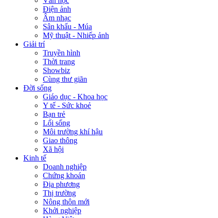
Văn học
Điện ảnh
Âm nhạc
Sân khấu - Múa
Mỹ thuật - Nhiếp ảnh
Giải trí
Truyền hình
Thời trang
Showbiz
Cùng thư giãn
Đời sống
Giáo dục - Khoa học
Y tế - Sức khoẻ
Bạn trẻ
Lối sống
Môi trường khí hậu
Giao thông
Xã hội
Kinh tế
Doanh nghiệp
Chứng khoán
Địa phương
Thị trường
Nông thôn mới
Khởi nghiệp