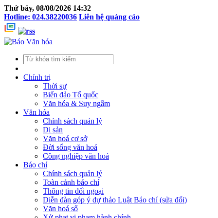
Thứ bảy, 08/08/2026 14:32
Hotline: 024.38220036
Liên hệ quảng cáo
Chính trị
Thời sự
Biển đảo Tổ quốc
Văn hóa & Suy ngẫm
Văn hóa
Chính sách quản lý
Di sản
Văn hoá cơ sở
Đời sống văn hoá
Công nghiệp văn hoá
Báo chí
Chính sách quản lý
Toàn cảnh báo chí
Thông tin đối ngoại
Diễn đàn góp ý dự thảo Luật Báo chí (sửa đổi)
Văn hoá số
Xử phạt vi phạm hành chính