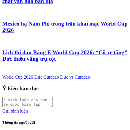
chất văn hóa bản địa
Mexico hạ Nam Phi trong trận khai mạc World Cup
2026
Lịch thi đấu Bảng E World Cup 2026: “Cỗ xe tăng”
Đức thiếu vắng trụ cột
World Cup 2026
Đức
Curacao
Đức vs Curacao
Ý kiến bạn đọc
Gửi bình luận
Thông tin người gửi