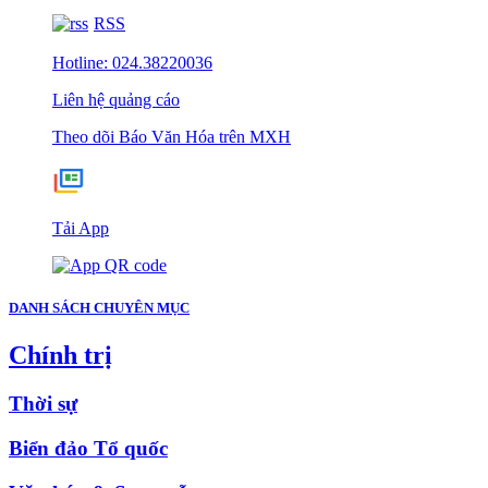
RSS
Hotline: 024.38220036
Liên hệ quảng cáo
Theo dõi Báo Văn Hóa trên MXH
Tải App
DANH SÁCH CHUYÊN MỤC
Chính trị
Thời sự
Biển đảo Tổ quốc