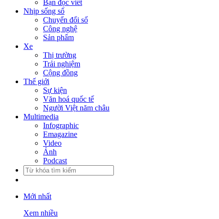
Bạn đọc viết
Nhịp sống số
Chuyển đổi số
Công nghệ
Sản phẩm
Xe
Thị trường
Trải nghiệm
Cộng đồng
Thế giới
Sự kiện
Văn hoá quốc tế
Người Việt năm châu
Multimedia
Infographic
Emagazine
Video
Ảnh
Podcast
Mới nhất
Xem nhiều