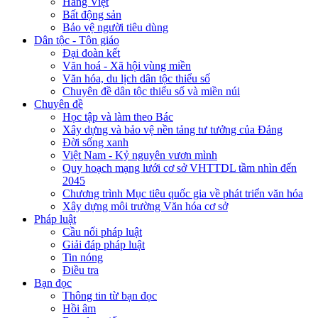
Hàng Việt
Bất động sản
Bảo vệ người tiêu dùng
Dân tộc - Tôn giáo
Đại đoàn kết
Văn hoá - Xã hội vùng miền
Văn hóa, du lịch dân tộc thiểu số
Chuyên đề dân tộc thiểu số và miền núi
Chuyên đề
Học tập và làm theo Bác
Xây dựng và bảo vệ nền tảng tư tưởng của Đảng
Đời sống xanh
Việt Nam - Kỷ nguyên vươn mình
Quy hoạch mạng lưới cơ sở VHTTDL tầm nhìn đến
2045
Chương trình Mục tiêu quốc gia về phát triển văn hóa
Xây dựng môi trường Văn hóa cơ sở
Pháp luật
Cầu nối pháp luật
Giải đáp pháp luật
Tin nóng
Điều tra
Bạn đọc
Thông tin từ bạn đọc
Hồi âm