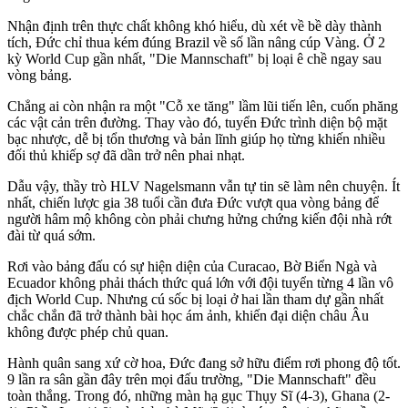
Nhận định trên thực chất không khó hiểu, dù xét về bề dày thành
tích, Đức chỉ thua kém đúng Brazil về số lần nâng cúp Vàng. Ở 2
kỳ World Cup gần nhất, "Die Mannschaft" bị loại ê chề ngay sau
vòng bảng.
Chẳng ai còn nhận ra một "Cỗ xe tăng" lầm lũi tiến lên, cuốn phăng
các vật cản trên đường. Thay vào đó, tuyển Đức trình diện bộ mặt
bạc nhược, dễ bị tổn thương và bản lĩnh giúp họ từng khiến nhiều
đối thủ khiếp sợ đã dần trở nên phai nhạt.
Dẫu vậy, thầy trò HLV Nagelsmann vẫn tự tin sẽ làm nên chuyện. Ít
nhất, chiến lược gia 38 tuổi cần đưa Đức vượt qua vòng bảng để
người hâm mộ không còn phải chưng hửng chứng kiến đội nhà rớt
đài từ quá sớm.
Rơi vào bảng đấu có sự hiện diện của Curacao, Bờ Biển Ngà và
Ecuador không phải thách thức quá lớn với đội tuyển từng 4 lần vô
địch World Cup. Nhưng cú sốc bị loại ở hai lần tham dự gần nhất
chắc chắn đã trở thành bài học ám ảnh, khiến đại diện châu Âu
không được phép chủ quan.
Hành quân sang xứ cờ hoa, Đức đang sở hữu điểm rơi phong độ tốt.
9 lần ra sân gần đây trên mọi đấu trường, "Die Mannschaft" đều
toàn thắng. Trong đó, những màn hạ gục Thụy Sĩ (4-3), Ghana (2-