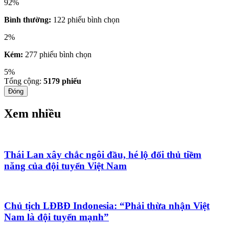
92%
Bình thường:
122 phiếu bình chọn
2%
Kém:
277 phiếu bình chọn
5%
Tổng cộng:
5179
phiếu
Đóng
Xem nhiều
Thái Lan xây chắc ngôi đầu, hé lộ đối thủ tiềm
năng của đội tuyển Việt Nam
Chủ tịch LĐBĐ Indonesia: “Phải thừa nhận Việt
Nam là đội tuyển mạnh”