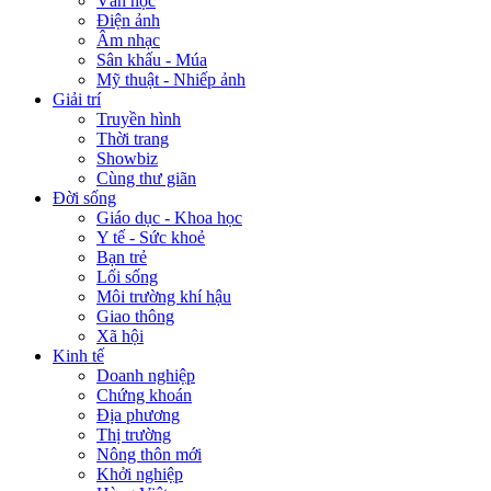
Văn học
Điện ảnh
Âm nhạc
Sân khấu - Múa
Mỹ thuật - Nhiếp ảnh
Giải trí
Truyền hình
Thời trang
Showbiz
Cùng thư giãn
Đời sống
Giáo dục - Khoa học
Y tế - Sức khoẻ
Bạn trẻ
Lối sống
Môi trường khí hậu
Giao thông
Xã hội
Kinh tế
Doanh nghiệp
Chứng khoán
Địa phương
Thị trường
Nông thôn mới
Khởi nghiệp