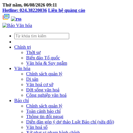
Thứ năm, 06/08/2026 09:11
Hotline: 024.38220036
Liên hệ quảng cáo
Chính trị
Thời sự
Biển đảo Tổ quốc
Văn hóa & Suy ngẫm
Văn hóa
Chính sách quản lý
Di sản
Văn hoá cơ sở
Đời sống văn hoá
Công nghiệp văn hoá
Báo chí
Chính sách quản lý
Toàn cảnh báo chí
Thông tin đối ngoại
Diễn đàn góp ý dự thảo Luật Báo chí (sửa đổi)
Văn hoá số
Xử phạt vi phạm hành chính