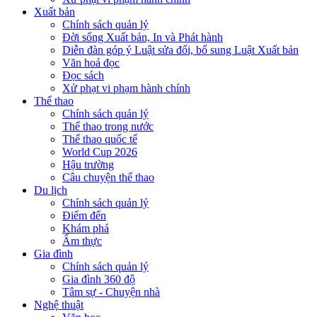
Xuất bản
Chính sách quản lý
Đời sống Xuất bản, In và Phát hành
Diễn đàn góp ý Luật sửa đổi, bổ sung Luật Xuất bản
Văn hoá đọc
Đọc sách
Xử phạt vi phạm hành chính
Thể thao
Chính sách quản lý
Thể thao trong nước
Thể thao quốc tế
World Cup 2026
Hậu trường
Câu chuyện thể thao
Du lịch
Chính sách quản lý
Điểm đến
Khám phá
Ẩm thực
Gia đình
Chính sách quản lý
Gia đình 360 độ
Tâm sự - Chuyện nhà
Nghệ thuật