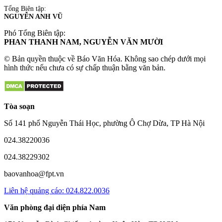
Tổng Biên tập:
NGUYỄN ANH VŨ
Phó Tổng Biên tập:
PHAN THANH NAM, NGUYỄN VĂN MƯỜI
© Bản quyền thuộc về Báo Văn Hóa. Không sao chép dưới mọi
hình thức nếu chưa có sự chấp thuận bằng văn bản.
Tòa soạn
Số 141 phố Nguyễn Thái Học, phường Ô Chợ Dừa, TP Hà Nội
024.38220036
024.38229302
baovanhoa@fpt.vn
Liên hệ quảng cáo: 024.822.0036
Văn phòng đại diện phía Nam