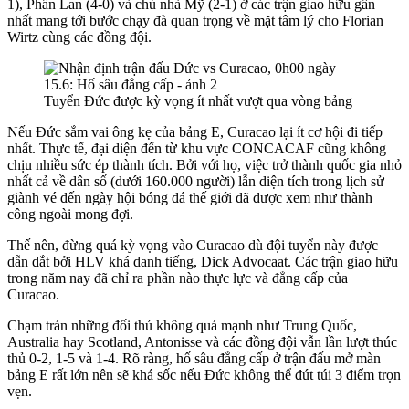
1), Phần Lan (4-0) và chủ nhà Mỹ (2-1) ở các trận giao hữu gần
nhất mang tới bước chạy đà quan trọng về mặt tâm lý cho Florian
Wirtz cùng các đồng đội.
Tuyển Đức được kỳ vọng ít nhất vượt qua vòng bảng
Nếu Đức sắm vai ông kẹ của bảng E, Curacao lại ít cơ hội đi tiếp
nhất. Thực tế, đại diện đến từ khu vực CONCACAF cũng không
chịu nhiều sức ép thành tích. Bởi với họ, việc trở thành quốc gia nhỏ
nhất cả về dân số (dưới 160.000 người) lẫn diện tích trong lịch sử
giành vé đến ngày hội bóng đá thế giới đã được xem như thành
công ngoài mong đợi.
Thế nên, đừng quá kỳ vọng vào Curacao dù đội tuyển này được
dẫn dắt bởi HLV khá danh tiếng, Dick Advocaat. Các trận giao hữu
trong năm nay đã chỉ ra phần nào thực lực và đẳng cấp của
Curacao.
Chạm trán những đối thủ không quá mạnh như Trung Quốc,
Australia hay Scotland, Antonisse và các đồng đội vẫn lần lượt thúc
thủ 0-2, 1-5 và 1-4. Rõ ràng, hố sâu đẳng cấp ở trận đấu mở màn
bảng E rất lớn nên sẽ khá sốc nếu Đức không thể đút túi 3 điểm trọn
vẹn.