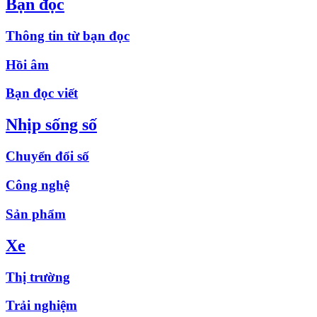
Bạn đọc
Thông tin từ bạn đọc
Hồi âm
Bạn đọc viết
Nhịp sống số
Chuyển đổi số
Công nghệ
Sản phẩm
Xe
Thị trường
Trải nghiệm