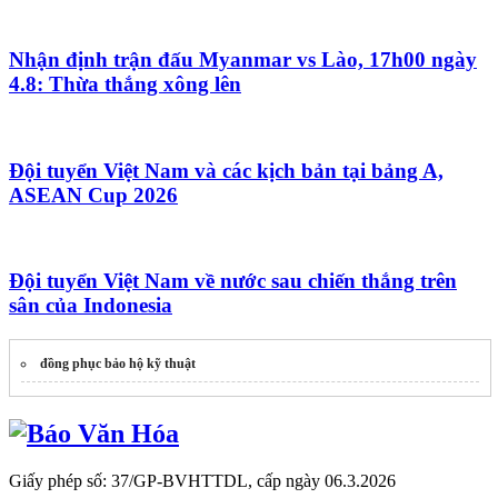
Nhận định trận đấu Myanmar vs Lào, 17h00 ngày
4.8: Thừa thắng xông lên
Đội tuyển Việt Nam và các kịch bản tại bảng A,
ASEAN Cup 2026
Đội tuyển Việt Nam về nước sau chiến thắng trên
sân của Indonesia
đồng phục bảo hộ kỹ thuật
Giấy phép số: 37/GP-BVHTTDL, cấp ngày 06.3.2026