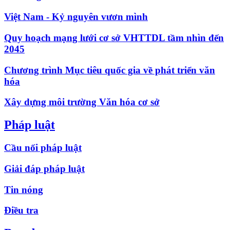
Việt Nam - Kỷ nguyên vươn mình
Quy hoạch mạng lưới cơ sở VHTTDL tầm nhìn đến
2045
Chương trình Mục tiêu quốc gia về phát triển văn
hóa
Xây dựng môi trường Văn hóa cơ sở
Pháp luật
Cầu nối pháp luật
Giải đáp pháp luật
Tin nóng
Điều tra