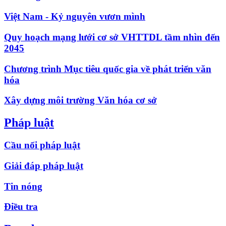
Việt Nam - Kỷ nguyên vươn mình
Quy hoạch mạng lưới cơ sở VHTTDL tầm nhìn đến
2045
Chương trình Mục tiêu quốc gia về phát triển văn
hóa
Xây dựng môi trường Văn hóa cơ sở
Pháp luật
Cầu nối pháp luật
Giải đáp pháp luật
Tin nóng
Điều tra