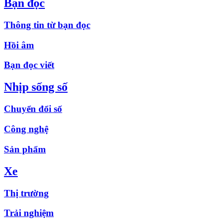
Bạn đọc
Thông tin từ bạn đọc
Hồi âm
Bạn đọc viết
Nhịp sống số
Chuyển đổi số
Công nghệ
Sản phẩm
Xe
Thị trường
Trải nghiệm