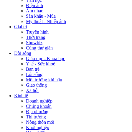
Văn học
Điện ảnh
Âm nhạc
Sân khấu - Múa
Mỹ thuật - Nhiếp ảnh
Giải trí
Truyền hình
Thời trang
Showbiz
Cùng thư giãn
Đời sống
Giáo dục - Khoa học
Y tế - Sức khoẻ
Bạn trẻ
Lối sống
Môi trường khí hậu
Giao thông
Xã hội
Kinh tế
Doanh nghiệp
Chứng khoán
Địa phương
Thị trường
Nông thôn mới
Khởi nghiệp