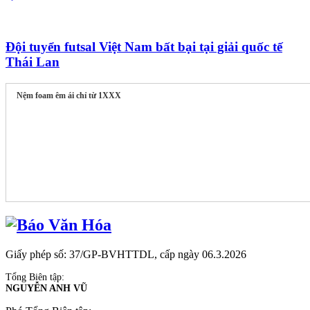
Đội tuyển futsal Việt Nam bất bại tại giải quốc tế
Thái Lan
Nệm foam êm ái chỉ từ 1XXX
Giấy phép số: 37/GP-BVHTTDL, cấp ngày 06.3.2026
Tổng Biên tập:
NGUYỄN ANH VŨ