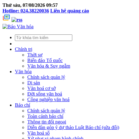
Thứ sáu, 07/08/2026 09:57
Hotline: 024.38220036
Liên hệ quảng cáo
Chính trị
Thời sự
Biển đảo Tổ quốc
Văn hóa & Suy ngẫm
Văn hóa
Chính sách quản lý
Di sản
Văn hoá cơ sở
Đời sống văn hoá
Công nghiệp văn hoá
Báo chí
Chính sách quản lý
Toàn cảnh báo chí
Thông tin đối ngoại
Diễn đàn góp ý dự thảo Luật Báo chí (sửa đổi)
Văn hoá số
Xử phạt vi phạm hành chính