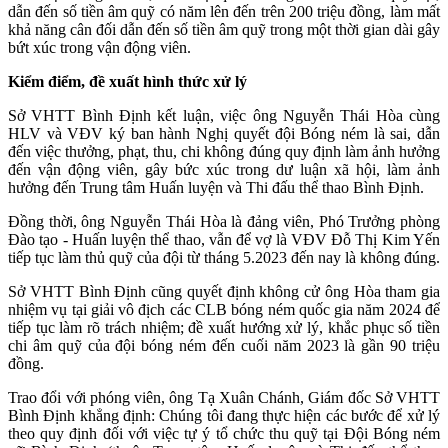
dẫn đến số tiền âm quỹ có năm lên đến trên 200 triệu đồng, làm mất
khả năng cân đối dẫn đến số tiền âm quỹ trong một thời gian dài gây
bứt xúc trong vận động viên.
Kiểm điểm, đề xuất hình thức xử lý
Sở VHTT Bình Định kết luận, việc ông Nguyễn Thái Hòa cùng
HLV và VĐV ký ban hành Nghị quyết đội Bóng ném là sai, dẫn
đến việc thưởng, phạt, thu, chi không đúng quy định làm ảnh hưởng
đến vận động viên, gây bức xúc trong dư luận xã hội, làm ảnh
hưởng đến Trung tâm Huấn luyện và Thi đấu thể thao Bình Định.
Đồng thời, ông Nguyễn Thái Hòa là đảng viên, Phó Trưởng phòng
Đào tạo - Huấn luyện thể thao, vẫn để vợ là VĐV Đỗ Thị Kim Yến
tiếp tục làm thủ quỹ của đội từ tháng 5.2023 đến nay là không đúng.
Sở VHTT Bình Định cũng quyết định không cử ông Hòa tham gia
nhiệm vụ tại giải vô địch các CLB bóng ném quốc gia năm 2024 để
tiếp tục làm rõ trách nhiệm; đề xuất hướng xử lý, khắc phục số tiền
chi âm quỹ của đội bóng ném đến cuối năm 2023 là gần 90 triệu
đồng.
Trao đổi với phóng viên, ông Tạ Xuân Chánh, Giám đốc Sở VHTT
Bình Định khẳng định: Chúng tôi đang thực hiện các bước để xử lý
theo quy định đối với việc tự ý tổ chức thu quỹ tại Đội Bóng ném