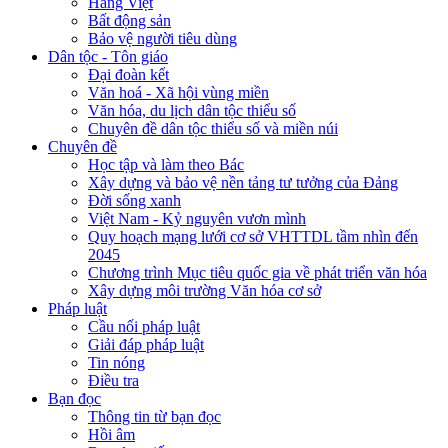
Hàng Việt
Bất động sản
Bảo vệ người tiêu dùng
Dân tộc - Tôn giáo
Đại đoàn kết
Văn hoá - Xã hội vùng miền
Văn hóa, du lịch dân tộc thiểu số
Chuyên đề dân tộc thiểu số và miền núi
Chuyên đề
Học tập và làm theo Bác
Xây dựng và bảo vệ nền tảng tư tưởng của Đảng
Đời sống xanh
Việt Nam - Kỷ nguyên vươn mình
Quy hoạch mạng lưới cơ sở VHTTDL tầm nhìn đến
2045
Chương trình Mục tiêu quốc gia về phát triển văn hóa
Xây dựng môi trường Văn hóa cơ sở
Pháp luật
Cầu nối pháp luật
Giải đáp pháp luật
Tin nóng
Điều tra
Bạn đọc
Thông tin từ bạn đọc
Hồi âm