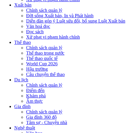
Xuất bản
Chính sách quản lý
Đời sống Xuất bản, In và Phát hành
Diễn đàn góp ý Luật sửa đổi, bổ sung Luật Xuất bản
Văn hoá đọc
Đọc sách
Xử phạt vi phạm hành chính
Thể thao
Chính sách quản lý
Thể thao trong nước
Thể thao quốc tế
World Cup 2026
Hậu trường
Câu chuyện thể thao
Du lịch
Chính sách quản lý
Điểm đến
Khám phá
Ẩm thực
Gia đình
Chính sách quản lý
Gia đình 360 độ
Tâm sự - Chuyện nhà
Nghệ thuật