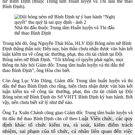
nữ Bình Định (thuộc Trung tâm Huấn luyện và Thi đấu thể thao
Bình Định).
Nhà thi đấu thuộc Trung tâm Huấn luyện và Thi đấu
thể thao Bình Định
Trong khi đó, ông Nguyễn Thái Hòa, HLV Đội Bóng ném nữ Bình
Định thẳng thắn nói: Đến nay, bản thân chưa nhận được văn bản kết
luận kiểm tra về công tác thưởng, phạt, thu chi tài chính tại Đội
Bóng ném nữ Bình Định. “Tôi không có quyền phát ngôn, mọi
thông tin hãy hỏi Giám đốc Trung tâm huấn luyện và thi đấu thể
thao Bình Định”, ông Hòa cho biết.
Còn ông Lục Văn Dũng, Giám đốc Trung tâm huấn luyện và thi
đấu thể thao Bình Định cho rằng, hiện chưa nhận được văn bản kết
luận kiểm tra về công tác thưởng, phạt, thu chi tài chính tại Đội
Bóng ném nữ Bình Định do Sở VHTT Bình Định ký ban hành. Bởi
vậy, nên chưa biết xử lý như thế nào.
Ông Tạ Xuân Chánh cũng giao Giám đốc Trung tâm huấn luyện và
uật Viên chức, các quy
thi đấu thể thao Bình Định căn cứ theo L
định khác tổ chức kiểm tra, rà soát, kiểm điểm trách
nhiệm, sai phạm của tổ chức, cá nhân liên quan đến việc