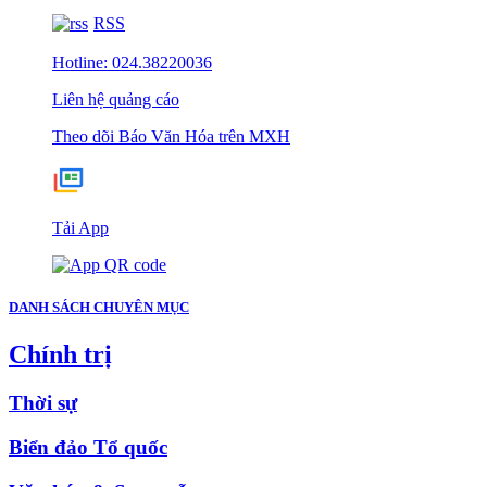
RSS
Hotline: 024.38220036
Liên hệ quảng cáo
Theo dõi Báo Văn Hóa trên MXH
Tải App
DANH SÁCH CHUYÊN MỤC
Chính trị
Thời sự
Biển đảo Tổ quốc