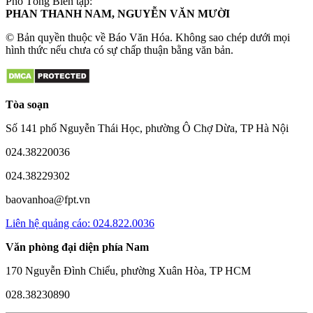
Phó Tổng Biên tập:
PHAN THANH NAM, NGUYỄN VĂN MƯỜI
© Bản quyền thuộc về Báo Văn Hóa. Không sao chép dưới mọi
hình thức nếu chưa có sự chấp thuận bằng văn bản.
Tòa soạn
Số 141 phố Nguyễn Thái Học, phường Ô Chợ Dừa, TP Hà Nội
024.38220036
024.38229302
baovanhoa@fpt.vn
Liên hệ quảng cáo: 024.822.0036
Văn phòng đại diện phía Nam
170 Nguyễn Đình Chiểu, phường Xuân Hòa, TP HCM
028.38230890