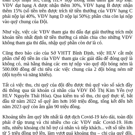
VĐV đạt hạng A được nhận thêm 30%, VĐV hạng B được nhận
thêm 15% (số tiền trên được trích từ tiền thưởng của VĐV hạng C
phải nộp lại 40%, VĐV hạng D nộp lại 50%); phần chia còn lại nộp
vào quỹ chung của Đội.
Như vậy, việc các VĐV tham gia thi đấu đạt giải thưởng trích một
khoản tiền nhất định từ tiền thưởng cá nhân chia cho những VĐV
không tham gia thi đấu, nhập quỹ phần còn dư là có.
Cũng theo báo cáo của Sở VHTT Bình Định, việc HLV cắt một
phần chế độ tiền ăn của VĐV tham gia các giải đấu để đóng quỹ là
không có, mà hằng tháng các em tự nộp vào quỹ đội bóng ném là
500.000 đồng để chi tiêu các việc chung của 2 đội bóng ném nữ
(đội tuyển và năng khiếu).
Tất cả việc thu, chi quỹ của đội đều được thủ quỹ vào sổ sách đầy
đủ thông qua tài khoản cá nhân của VĐV Đỗ Thị Kim Yến (vợ
HLV Nguyễn Thái Hòa). Qua kiểm tra số thu, chi quỹ thực tế, bắt
đầu từ năm 2022 số quỹ âm hơn 160 triệu đồng, tổng kết đến hết
năm 2023 quỹ còn âm gần 90 triệu đồng.
Khoảng tiền âm quỹ lớn nhất là đợt dịch Covid-19 kéo dài, toàn đội
phải ở tập trung và chi nhiều cho các VĐV mắc Covid-19. Hơn
nữa, nhiều khoảng chi hỗ trợ cá nhân và tiếp khách... với số tiền lớn
từ 5 triệu đồng trở lên, làm vượt quá khoảng thu – chi của quỹ đội,