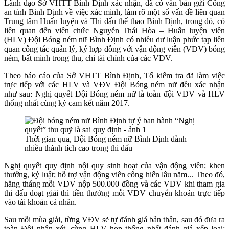
Lãnh đạo Sở VHTT Bình Định xác nhận, đã có văn bản gửi Công
an tỉnh Binh Định về việc xác minh, làm rõ một số vấn đề liên quan
Trung tâm Huấn luyện và Thi đấu thể thao Bình Định, trong đó, có
liên quan đến viên chức Nguyễn Thái Hòa – Huấn luyện viên
(HLV) Đội Bóng ném nữ Bình Định có nhiều dư luận phức tạp liên
quan công tác quản lý, ký hợp đồng với vận động viên (VĐV) bóng
ném, bất minh trong thu, chi tài chính của các VĐV.
Theo báo cáo của Sở VHTT Bình Định, Tổ kiểm tra đã làm việc
trực tiếp với các HLV và VĐV Đội Bóng ném nữ đều xác nhận
như sau: Nghị quyết Đội Bóng ném nữ là toàn đội VĐV và HLV
thống nhất cùng ký cam kết năm 2017.
Thời gian qua, Đội Bóng ném nữ Bình Định dành
nhiều thành tích cao trong thi đấu
Nghị quyết quy định nội quy sinh hoạt của vận động viên; khen
thưởng, kỷ luật; hỗ trợ vận động viên cống hiến lâu năm... Theo đó,
hằng tháng mỗi VĐV nộp 500.000 đồng và các VĐV khi tham gia
thi đấu đoạt giải thì tiền thưởng mỗi VĐV chuyển khoản trực tiếp
vào tài khoản cá nhân.
Sau mỗi mùa giải, từng VĐV sẽ tự đánh giá bản thân, sau đó đưa ra
toàn Đội nhận xét, cùng HLV họp thống nhất đánh giá xếp loại: