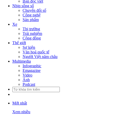
Bạn đọc viết
Nhịp sống số
Chuyển đổi số
Công nghệ
Sản phẩm
Xe
Thị trường
Trải nghiệm
Cộng đồng
Thế giới
Sự kiện
Văn hoá quốc tế
Người Việt năm châu
Multimedia
Infographic
Emagazine
Video
Ảnh
Podcast
Mới nhất
Xem nhiều