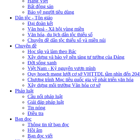
Hàng Việt
Bất động sản
Bảo vệ người tiêu dùng
Dân tộc - Tôn giáo
Đại đoàn kết
Văn hoá - Xã hội vùng miền
Văn hóa, du lịch dân tộc thiểu số
Chuyên đề dân tộc thiểu số và miền núi
Chuyên đề
Học tập và làm theo Bác
Xây dựng và bảo vệ nền tảng tư tưởng của Đảng
Đời sống xanh
Việt Nam - Kỷ nguyên vươn mình
Quy hoạch mạng lưới cơ sở VHTTDL tầm nhìn đến 204
Chương trình Mục tiêu quốc gia về phát triển văn hóa
Xây dựng môi trường Văn hóa cơ sở
Pháp luật
Cầu nối pháp luật
Giải đáp pháp luật
Tin nóng
Điều tra
Bạn đọc
Thông tin từ bạn đọc
Hồi âm
Bạn đọc viết