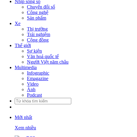
Nhịp sống số
Chuyển đổi số
Công nghệ
Sản phẩm
Xe
Thị trường
Trải nghiệm
Cộng đồng
Thế giới
Sự kiện
Văn hoá quốc tế
Người Việt năm châu
Multimedia
Infographic
Emagazine
Video
Ảnh
Podcast
Mới nhất
Xem nhiều