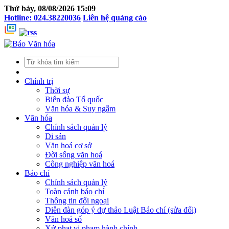
Thứ bảy, 08/08/2026 15:09
Hotline: 024.38220036
Liên hệ quảng cáo
Chính trị
Thời sự
Biển đảo Tổ quốc
Văn hóa & Suy ngẫm
Văn hóa
Chính sách quản lý
Di sản
Văn hoá cơ sở
Đời sống văn hoá
Công nghiệp văn hoá
Báo chí
Chính sách quản lý
Toàn cảnh báo chí
Thông tin đối ngoại
Diễn đàn góp ý dự thảo Luật Báo chí (sửa đổi)
Văn hoá số
Xử phạt vi phạm hành chính