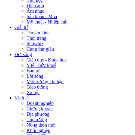
Văn học
Điện ảnh
Âm nhạc
Sân khấu - Múa
Mỹ thuật - Nhiếp ảnh
Giải trí
Truyền hình
Thời trang
Showbiz
Cùng thư giãn
Đời sống
Giáo dục - Khoa học
Y tế - Sức khoẻ
Bạn trẻ
Lối sống
Môi trường khí hậu
Giao thông
Xã hội
Kinh tế
Doanh nghiệp
Chứng khoán
Địa phương
Thị trường
Nông thôn mới
Khởi nghiệp