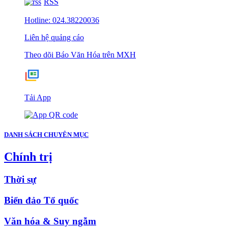
RSS
Hotline: 024.38220036
Liên hệ quảng cáo
Theo dõi Báo Văn Hóa trên MXH
Tải App
DANH SÁCH CHUYÊN MỤC
Chính trị
Thời sự
Biển đảo Tổ quốc
Văn hóa & Suy ngẫm