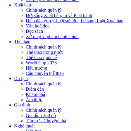
Xuất bản
Chính sách quản lý
Đời sống Xuất bản, In và Phát hành
Diễn đàn góp ý Luật sửa đổi, bổ sung Luật Xuất bản
Văn hoá đọc
Đọc sách
Xử phạt vi phạm hành chính
Thể thao
Chính sách quản lý
Thể thao trong nước
Thể thao quốc tế
World Cup 2026
Hậu trường
Câu chuyện thể thao
Du lịch
Chính sách quản lý
Điểm đến
Khám phá
Ẩm thực
Gia đình
Chính sách quản lý
Gia đình 360 độ
Tâm sự - Chuyện nhà
Nghệ thuật