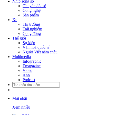
Nhịp sống số
Chuyển đổi số
Công nghệ
Sản phẩm
Xe
Thị trường
Trải nghiệm
Cộng đồng
Thế giới
Sự kiện
Văn hoá quốc tế
Người Việt năm châu
Multimedia
Infographic
Emagazine
Video
Ảnh
Podcast
Mới nhất
Xem nhiều