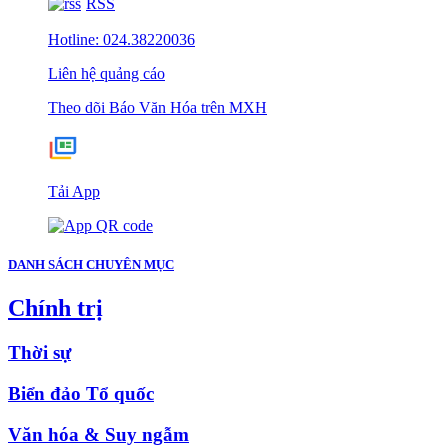
RSS
Hotline: 024.38220036
Liên hệ quảng cáo
Theo dõi Báo Văn Hóa trên MXH
Tải App
DANH SÁCH CHUYÊN MỤC
Chính trị
Thời sự
Biển đảo Tổ quốc
Văn hóa & Suy ngẫm