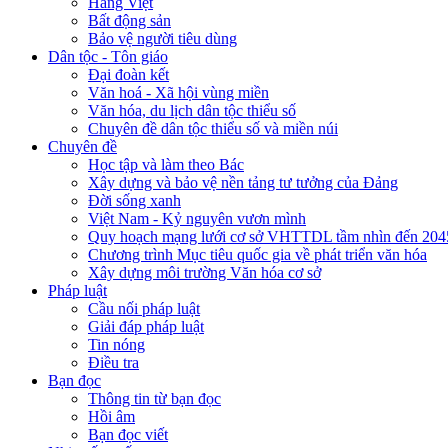
Hàng Việt
Bất động sản
Bảo vệ người tiêu dùng
Dân tộc - Tôn giáo
Đại đoàn kết
Văn hoá - Xã hội vùng miền
Văn hóa, du lịch dân tộc thiểu số
Chuyên đề dân tộc thiểu số và miền núi
Chuyên đề
Học tập và làm theo Bác
Xây dựng và bảo vệ nền tảng tư tưởng của Đảng
Đời sống xanh
Việt Nam - Kỷ nguyên vươn mình
Quy hoạch mạng lưới cơ sở VHTTDL tầm nhìn đến 204
Chương trình Mục tiêu quốc gia về phát triển văn hóa
Xây dựng môi trường Văn hóa cơ sở
Pháp luật
Cầu nối pháp luật
Giải đáp pháp luật
Tin nóng
Điều tra
Bạn đọc
Thông tin từ bạn đọc
Hồi âm
Bạn đọc viết