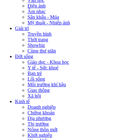
Văn học
Điện ảnh
Âm nhạc
Sân khấu - Múa
Mỹ thuật - Nhiếp ảnh
Giải trí
Truyền hình
Thời trang
Showbiz
Cùng thư giãn
Đời sống
Giáo dục - Khoa học
Y tế - Sức khoẻ
Bạn trẻ
Lối sống
Môi trường khí hậu
Giao thông
Xã hội
Kinh tế
Doanh nghiệp
Chứng khoán
Địa phương
Thị trường
Nông thôn mới
Khởi nghiệp