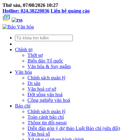
Thứ sáu, 07/08/2026 10:27
Hotline: 024.38220036
Liên hệ quảng cáo
Chính trị
Thời sự
Biển đảo Tổ quốc
Văn hóa & Suy ngẫm
Văn hóa
Chính sách quản lý
Di sản
Văn hoá cơ sở
Đời sống văn hoá
Công nghiệp văn hoá
Báo chí
Chính sách quản lý
Toàn cảnh báo chí
Thông tin đối ngoại
Diễn đàn góp ý dự thảo Luật Báo chí (sửa đổi)
Văn hoá số
Xử phạt vi phạm hành chính