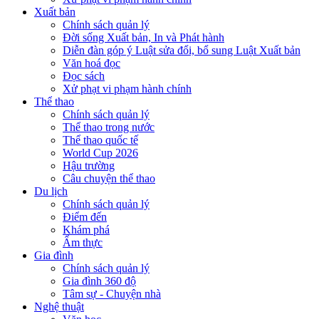
Xuất bản
Chính sách quản lý
Đời sống Xuất bản, In và Phát hành
Diễn đàn góp ý Luật sửa đổi, bổ sung Luật Xuất bản
Văn hoá đọc
Đọc sách
Xử phạt vi phạm hành chính
Thể thao
Chính sách quản lý
Thể thao trong nước
Thể thao quốc tế
World Cup 2026
Hậu trường
Câu chuyện thể thao
Du lịch
Chính sách quản lý
Điểm đến
Khám phá
Ẩm thực
Gia đình
Chính sách quản lý
Gia đình 360 độ
Tâm sự - Chuyện nhà
Nghệ thuật