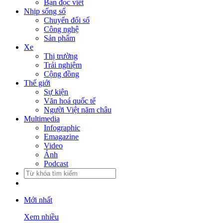
Bạn đọc viết
Nhịp sống số
Chuyển đổi số
Công nghệ
Sản phẩm
Xe
Thị trường
Trải nghiệm
Cộng đồng
Thế giới
Sự kiện
Văn hoá quốc tế
Người Việt năm châu
Multimedia
Infographic
Emagazine
Video
Ảnh
Podcast
Mới nhất
Xem nhiều