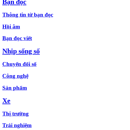
Bạn đọc
Thông tin từ bạn đọc
Hồi âm
Bạn đọc viết
Nhịp sống số
Chuyển đổi số
Công nghệ
Sản phẩm
Xe
Thị trường
Trải nghiệm