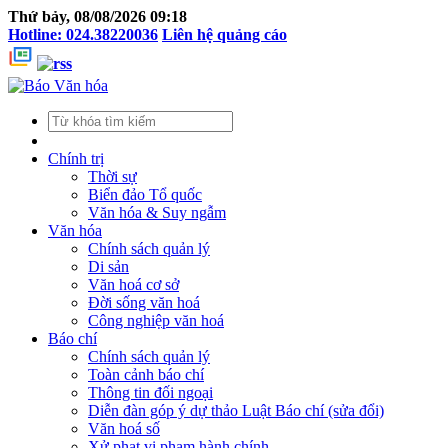
Thứ bảy, 08/08/2026 09:18
Hotline: 024.38220036
Liên hệ quảng cáo
Chính trị
Thời sự
Biển đảo Tổ quốc
Văn hóa & Suy ngẫm
Văn hóa
Chính sách quản lý
Di sản
Văn hoá cơ sở
Đời sống văn hoá
Công nghiệp văn hoá
Báo chí
Chính sách quản lý
Toàn cảnh báo chí
Thông tin đối ngoại
Diễn đàn góp ý dự thảo Luật Báo chí (sửa đổi)
Văn hoá số
Xử phạt vi phạm hành chính