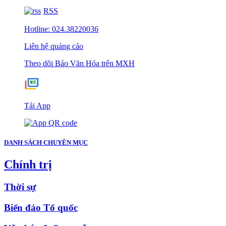
RSS
Hotline: 024.38220036
Liên hệ quảng cáo
Theo dõi Báo Văn Hóa trên MXH
Tải App
DANH SÁCH CHUYÊN MỤC
Chính trị
Thời sự
Biển đảo Tổ quốc