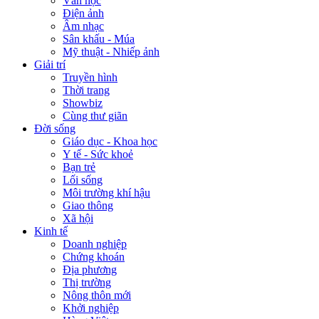
Văn học
Điện ảnh
Âm nhạc
Sân khấu - Múa
Mỹ thuật - Nhiếp ảnh
Giải trí
Truyền hình
Thời trang
Showbiz
Cùng thư giãn
Đời sống
Giáo dục - Khoa học
Y tế - Sức khoẻ
Bạn trẻ
Lối sống
Môi trường khí hậu
Giao thông
Xã hội
Kinh tế
Doanh nghiệp
Chứng khoán
Địa phương
Thị trường
Nông thôn mới
Khởi nghiệp