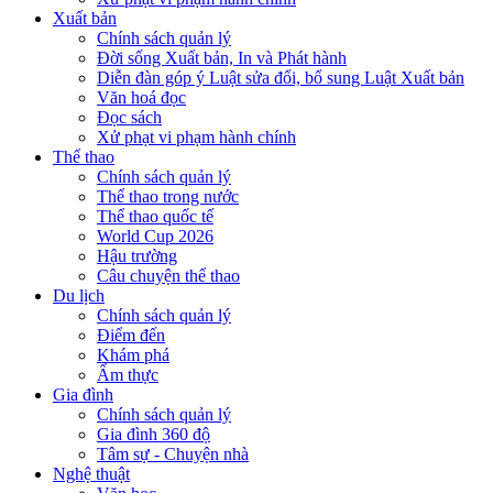
Xuất bản
Chính sách quản lý
Đời sống Xuất bản, In và Phát hành
Diễn đàn góp ý Luật sửa đổi, bổ sung Luật Xuất bản
Văn hoá đọc
Đọc sách
Xử phạt vi phạm hành chính
Thể thao
Chính sách quản lý
Thể thao trong nước
Thể thao quốc tế
World Cup 2026
Hậu trường
Câu chuyện thể thao
Du lịch
Chính sách quản lý
Điểm đến
Khám phá
Ẩm thực
Gia đình
Chính sách quản lý
Gia đình 360 độ
Tâm sự - Chuyện nhà
Nghệ thuật