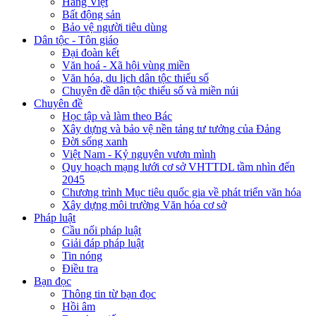
Hàng Việt
Bất động sản
Bảo vệ người tiêu dùng
Dân tộc - Tôn giáo
Đại đoàn kết
Văn hoá - Xã hội vùng miền
Văn hóa, du lịch dân tộc thiểu số
Chuyên đề dân tộc thiểu số và miền núi
Chuyên đề
Học tập và làm theo Bác
Xây dựng và bảo vệ nền tảng tư tưởng của Đảng
Đời sống xanh
Việt Nam - Kỷ nguyên vươn mình
Quy hoạch mạng lưới cơ sở VHTTDL tầm nhìn đến
2045
Chương trình Mục tiêu quốc gia về phát triển văn hóa
Xây dựng môi trường Văn hóa cơ sở
Pháp luật
Cầu nối pháp luật
Giải đáp pháp luật
Tin nóng
Điều tra
Bạn đọc
Thông tin từ bạn đọc
Hồi âm