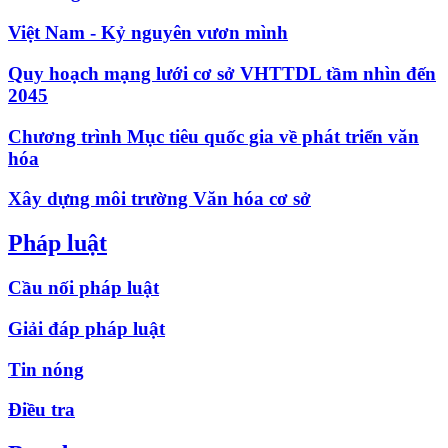
Việt Nam - Kỷ nguyên vươn mình
Quy hoạch mạng lưới cơ sở VHTTDL tầm nhìn đến
2045
Chương trình Mục tiêu quốc gia về phát triển văn
hóa
Xây dựng môi trường Văn hóa cơ sở
Pháp luật
Cầu nối pháp luật
Giải đáp pháp luật
Tin nóng
Điều tra