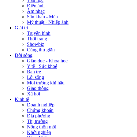
Văn học
Điện ảnh
Âm nhạc
Sân khấu - Múa
Mỹ thuật - Nhiếp ảnh
Giải trí
Truyền hình
Thời trang
Showbiz
Cùng thư giãn
Đời sống
Giáo dục - Khoa học
Y tế - Sức khoẻ
Bạn trẻ
Lối sống
Môi trường khí hậu
Giao thông
Xã hội
Kinh tế
Doanh nghiệp
Chứng khoán
Địa phương
Thị trường
Nông thôn mới
Khởi nghiệp