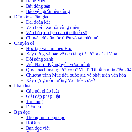
Hàng Việt
Bất động sản
Bảo vệ người tiêu dùng
Dân tộc - Tôn giáo
Đại đoàn kết
Văn hoá - Xã hội vùng miền
Văn hóa, du lịch dân tộc thiểu số
Chuyên đề dân tộc thiểu số và miền núi
Chuyên đề
Học tập và làm theo Bác
Xây dựng và bảo vệ nền tảng tư tưởng của Đảng
Đời sống xanh
Việt Nam - Kỷ nguyên vươn mình
Quy hoạch mạng lưới cơ sở VHTTDL tầm nhìn đến 204
Chương trình Mục tiêu quốc gia về phát triển văn hóa
Xây dựng môi trường Văn hóa cơ sở
Pháp luật
Cầu nối pháp luật
Giải đáp pháp luật
Tin nóng
Điều tra
Bạn đọc
Thông tin từ bạn đọc
Hồi âm
Bạn đọc viết