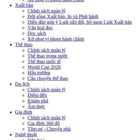
Xuất bản
Chính sách quản lý
Đời sống Xuất bản, In và Phát hành
Diễn đàn góp ý Luật sửa đổi, bổ sung Luật Xuất bản
Văn hoá đọc
Đọc sách
Xử phạt vi phạm hành chính
Thể thao
Chính sách quản lý
Thể thao trong nước
Thể thao quốc tế
World Cup 2026
Hậu trường
Câu chuyện thể thao
Du lịch
Chính sách quản lý
Điểm đến
Khám phá
Ẩm thực
Gia đình
Chính sách quản lý
Gia đình 360 độ
Tâm sự - Chuyện nhà
Nghệ thuật