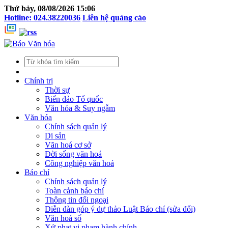
Thứ bảy, 08/08/2026 15:06
Hotline: 024.38220036
Liên hệ quảng cáo
Chính trị
Thời sự
Biển đảo Tổ quốc
Văn hóa & Suy ngẫm
Văn hóa
Chính sách quản lý
Di sản
Văn hoá cơ sở
Đời sống văn hoá
Công nghiệp văn hoá
Báo chí
Chính sách quản lý
Toàn cảnh báo chí
Thông tin đối ngoại
Diễn đàn góp ý dự thảo Luật Báo chí (sửa đổi)
Văn hoá số
Xử phạt vi phạm hành chính