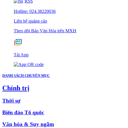
RSS
Hotline: 024.38220036
Liên hệ quảng cáo
Theo dõi Báo Văn Hóa trên MXH
Tải App
DANH SÁCH CHUYÊN MỤC
Chính trị
Thời sự
Biển đảo Tổ quốc
Văn hóa & Suy ngẫm