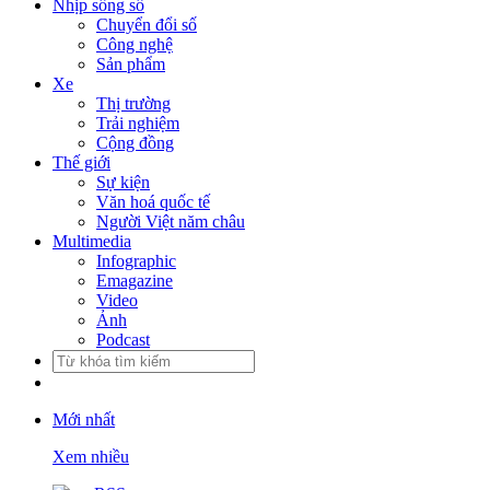
Nhịp sống số
Chuyển đổi số
Công nghệ
Sản phẩm
Xe
Thị trường
Trải nghiệm
Cộng đồng
Thế giới
Sự kiện
Văn hoá quốc tế
Người Việt năm châu
Multimedia
Infographic
Emagazine
Video
Ảnh
Podcast
Mới nhất
Xem nhiều