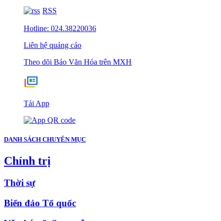
RSS
Hotline: 024.38220036
Liên hệ quảng cáo
Theo dõi Báo Văn Hóa trên MXH
Tải App
DANH SÁCH CHUYÊN MỤC
Chính trị
Thời sự
Biển đảo Tổ quốc