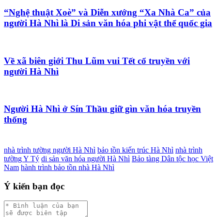
“Nghệ thuật Xoè” và Diễn xướng “Xa Nhà Ca” của
người Hà Nhì là Di sản văn hóa phi vật thể quốc gia
Về xã biên giới Thu Lũm vui Tết cổ truyền với
người Hà Nhì
Người Hà Nhì ở Sín Thầu giữ gìn văn hóa truyền
thống
nhà trình tường người Hà Nhì
bảo tồn kiến trúc Hà Nhì
nhà trình
tường Y Tý
di sản văn hóa người Hà Nhì
Bảo tàng Dân tộc học Việt
Nam
hành trình bảo tồn nhà Hà Nhì
Ý kiến bạn đọc