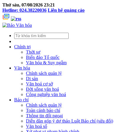
Thứ sáu, 07/08/2026 23:21
Hotline: 024.38220036
Liên hệ quảng cáo
Chính trị
Thời sự
Biển đảo Tổ quốc
Văn hóa & Suy ngẫm
Văn hóa
Chính sách quản lý
Di sản
Văn hoá cơ sở
Đời sống văn hoá
Công nghiệp văn hoá
Báo chí
Chính sách quản lý
Toàn cảnh báo chí
Thông tin đối ngoại
Diễn đàn góp ý dự thảo Luật Báo chí (sửa đổi)
Văn hoá số
Xử phạt vi phạm hành chính