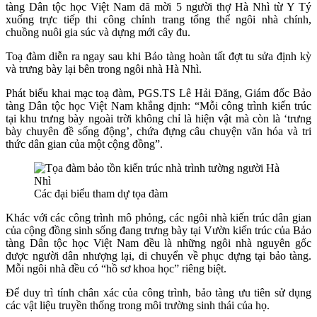
tàng Dân tộc học Việt Nam đã mời 5 người thợ Hà Nhì từ Y Tý
xuống trực tiếp thi công chỉnh trang tổng thể ngôi nhà chính,
chuồng nuôi gia súc và dựng mới cây đu.
Toạ đàm diễn ra ngay sau khi Bảo tàng hoàn tất đợt tu sửa định kỳ
và trưng bày lại bên trong ngôi nhà Hà Nhì.
Phát biểu khai mạc toạ đàm, PGS.TS Lê Hải Đăng, Giám đốc Bảo
tàng Dân tộc học Việt Nam khẳng định: “Mỗi công trình kiến trúc
tại khu trưng bày ngoài trời không chỉ là hiện vật mà còn là ‘trưng
bày chuyên đề sống động’, chứa đựng câu chuyện văn hóa và tri
thức dân gian của một cộng đồng”.
Các đại biểu tham dự tọa đàm
Khác với các công trình mô phỏng, các ngôi nhà kiến trúc dân gian
của cộng đồng sinh sống đang trưng bày tại Vườn kiến trúc của Bảo
tàng Dân tộc học Việt Nam đều là những ngôi nhà nguyên gốc
được người dân nhượng lại, di chuyển về phục dựng tại bảo tàng.
Mỗi ngôi nhà đều có “hồ sơ khoa học” riêng biệt.
Để duy trì tính chân xác của công trình, bảo tàng ưu tiên sử dụng
các vật liệu truyền thống trong môi trường sinh thái của họ.