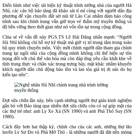
Điển hình như việc tái hiện kỹ thuật trình tường nhà của người Hà
Nhì, các cán bộ bảo tàng đã khảo sát tỉ mỉ cùng với người dân địa
phương để vận chuyển đất sét núi từ Lào Cai nhằm đảm bảo công
trình sau khi chỉnh trang vẫn giữ trọn vẻ thẩm mỹ truyền thống và
độ bền vững theo thời gian như nó vốn tồn tại trong cộng đồng.
Chia sẻ về vấn đề này PGS.TS Lê Hải Đăng nhấn mạnh: “Người
Hà Nhì không chỉ hỗ trợ kỹ thuật mà giữ vị trí trung tâm trong toàn
bộ quy trình chuyên môn. Việc mời chính người dân tham gia chỉnh
trang lại ngôi nhà của cộng đồng mình không chỉ thể hiện sự tôn
trọng đối với chủ thể văn hóa mà còn đáp ứng yêu cầu khắt khe về
tính trung thực và chân xác trong trưng bày, mặt khác nhằm khuyến
khích người dân chủ động bảo tồn và lan tỏa giá trị di sản do họ
kiến tạo nên”.
Đợt sửa chữa lần này, bên cạnh những người thợ giàu kinh nghiệm
gắn bó với Bảo tàng qua nhiều đợt sửa chữa còn có sự góp mặt của
các thợ trẻ như: anh Ly Xe Xá (SN 1990) và anh Phà Thó Suy (SN
1980).
Cách đây hơn hai thập kỷ, chính cha của các anh, những thợ lão
luyện Ly Sự Đo và Phà Mờ Thó - là những người đã đặt nền móng