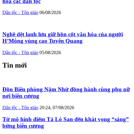
hóa các dân tộc
Dân tộc - Tôn giáo
06/08/2026
Nghề dệt lanh lưu giữ hồn cốt văn hóa của người
H’Mông vùng cao Tuyên Quang
Dân tộc - Tôn giáo
05/08/2026
Tin mới
Đồn Biên phòng Nậm Nhừ đồng hành cùng phụ nữ
nơi biên cương
Dân tộc - Tôn giáo
20:24, 07/08/2026
Từ mô hình điểm Tả Ló San đến khát vọng “sáng”
bừng biên cương