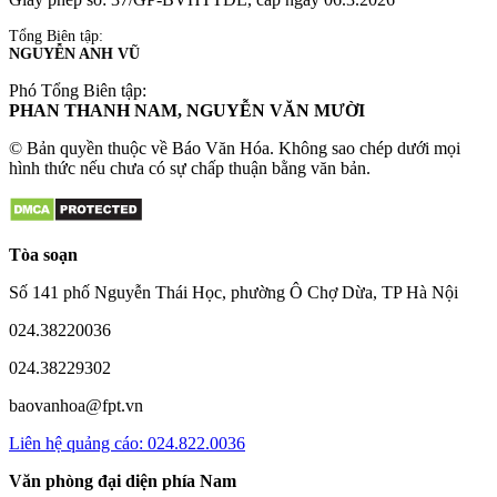
Tổng Biên tập:
NGUYỄN ANH VŨ
Phó Tổng Biên tập:
PHAN THANH NAM, NGUYỄN VĂN MƯỜI
© Bản quyền thuộc về Báo Văn Hóa. Không sao chép dưới mọi
hình thức nếu chưa có sự chấp thuận bằng văn bản.
Tòa soạn
Số 141 phố Nguyễn Thái Học, phường Ô Chợ Dừa, TP Hà Nội
024.38220036
024.38229302
baovanhoa@fpt.vn
Liên hệ quảng cáo: 024.822.0036
Văn phòng đại diện phía Nam