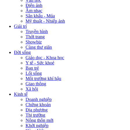
Văn học
Điện ảnh
Âm nhạc
Sân khấu - Múa
Mỹ thuật - Nhiếp ảnh
Giải trí
Truyền hình
Thời trang
Showbiz
Cùng thư giãn
Đời sống
Giáo dục - Khoa học
Y tế - Sức khoẻ
Bạn trẻ
Lối sống
Môi trường khí hậu
Giao thông
Xã hội
Kinh tế
Doanh nghiệp
Chứng khoán
Địa phương
Thị trường
Nông thôn mới
Khởi nghiệp