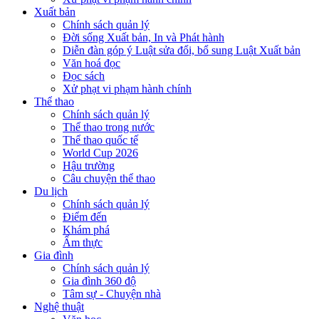
Xuất bản
Chính sách quản lý
Đời sống Xuất bản, In và Phát hành
Diễn đàn góp ý Luật sửa đổi, bổ sung Luật Xuất bản
Văn hoá đọc
Đọc sách
Xử phạt vi phạm hành chính
Thể thao
Chính sách quản lý
Thể thao trong nước
Thể thao quốc tế
World Cup 2026
Hậu trường
Câu chuyện thể thao
Du lịch
Chính sách quản lý
Điểm đến
Khám phá
Ẩm thực
Gia đình
Chính sách quản lý
Gia đình 360 độ
Tâm sự - Chuyện nhà
Nghệ thuật