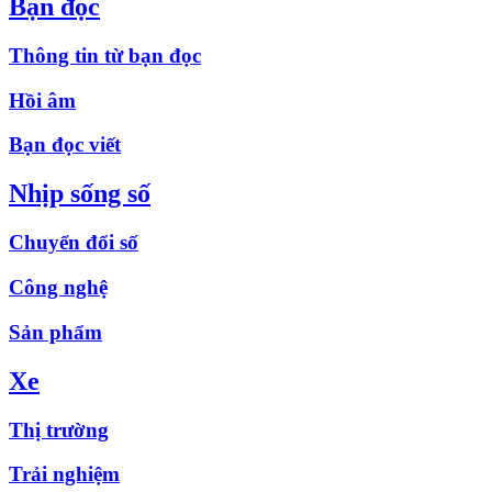
Bạn đọc
Thông tin từ bạn đọc
Hồi âm
Bạn đọc viết
Nhịp sống số
Chuyển đổi số
Công nghệ
Sản phẩm
Xe
Thị trường
Trải nghiệm