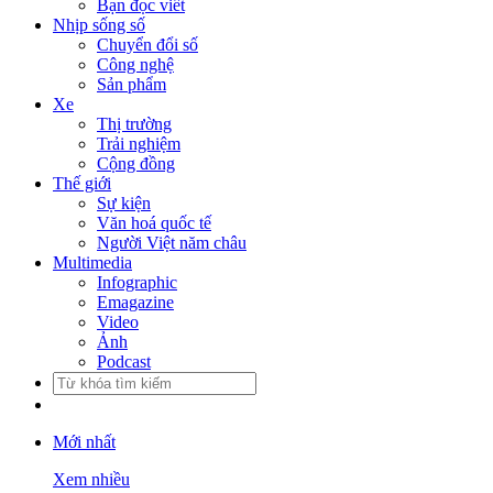
Bạn đọc viết
Nhịp sống số
Chuyển đổi số
Công nghệ
Sản phẩm
Xe
Thị trường
Trải nghiệm
Cộng đồng
Thế giới
Sự kiện
Văn hoá quốc tế
Người Việt năm châu
Multimedia
Infographic
Emagazine
Video
Ảnh
Podcast
Mới nhất
Xem nhiều