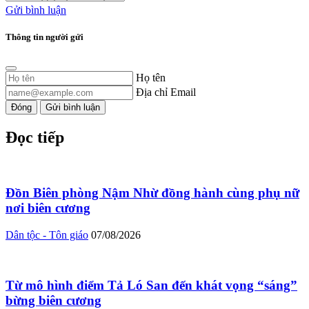
Gửi bình luận
Thông tin người gửi
Họ tên
Địa chỉ Email
Đóng
Gửi bình luận
Đọc tiếp
Đồn Biên phòng Nậm Nhừ đồng hành cùng phụ nữ
nơi biên cương
Dân tộc - Tôn giáo
07/08/2026
Từ mô hình điểm Tả Ló San đến khát vọng “sáng”
bừng biên cương