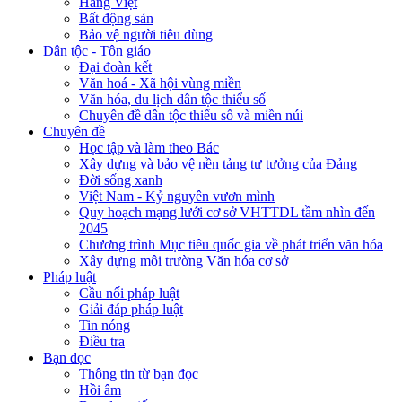
Hàng Việt
Bất động sản
Bảo vệ người tiêu dùng
Dân tộc - Tôn giáo
Đại đoàn kết
Văn hoá - Xã hội vùng miền
Văn hóa, du lịch dân tộc thiểu số
Chuyên đề dân tộc thiểu số và miền núi
Chuyên đề
Học tập và làm theo Bác
Xây dựng và bảo vệ nền tảng tư tưởng của Đảng
Đời sống xanh
Việt Nam - Kỷ nguyên vươn mình
Quy hoạch mạng lưới cơ sở VHTTDL tầm nhìn đến
2045
Chương trình Mục tiêu quốc gia về phát triển văn hóa
Xây dựng môi trường Văn hóa cơ sở
Pháp luật
Cầu nối pháp luật
Giải đáp pháp luật
Tin nóng
Điều tra
Bạn đọc
Thông tin từ bạn đọc
Hồi âm