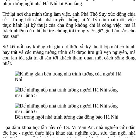
phục dựng ngôi nhà Hà Nhì tại Bảo tàng.
Trở lại nơi cha mình từng làm việc, anh Phà Thó Suy xúc động chia
sẻ: “Trong bối cảnh nhà truyền thống tại Y Tý dần mai một, việc
thực hành lại kỹ thuật của cha ông không chỉ là công việc, mà là
trách nhiệm của thế hệ trẻ chúng tôi trong việc giữ gìn bản sắc cho
mai sau”.
Sự kết nối này không chỉ giúp tri thức về kỹ thuật lợp mái cỏ tranh
hay trát vá các mảng tường trình đất được lưu giữ vẹn nguyên, mà
còn lan tỏa giá trị di sản tới khách tham quan một cách sống động
nhất.
Bên trong ngôi nhà trình tường của đồng bào Hà Nhì
Tọa đàm khoa học lần này có TS. Vi Văn An, nhà nghiên cứu dân
tộc học - người thực hiện khảo sát, nghiên cứu, sưu tầm ngôi nhà