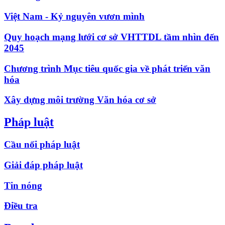
Việt Nam - Kỷ nguyên vươn mình
Quy hoạch mạng lưới cơ sở VHTTDL tầm nhìn đến
2045
Chương trình Mục tiêu quốc gia về phát triển văn
hóa
Xây dựng môi trường Văn hóa cơ sở
Pháp luật
Cầu nối pháp luật
Giải đáp pháp luật
Tin nóng
Điều tra