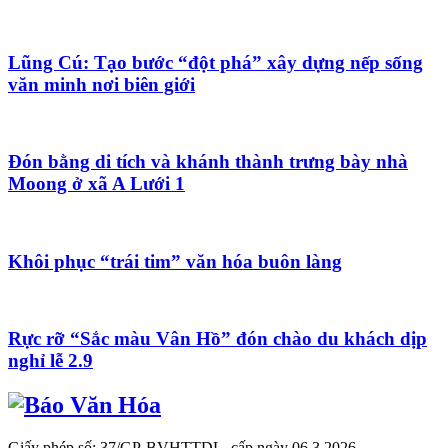
Lũng Cú: Tạo bước “đột phá” xây dựng nếp sống
văn minh nơi biên giới
Đón bằng di tích và khánh thành trưng bày nhà
Moong ở xã A Lưới 1
Khôi phục “trái tim” văn hóa buôn làng
Rực rỡ “Sắc màu Vân Hồ” đón chào du khách dịp
nghỉ lễ 2.9
Giấy phép số: 37/GP-BVHTTDL, cấp ngày 06.3.2026