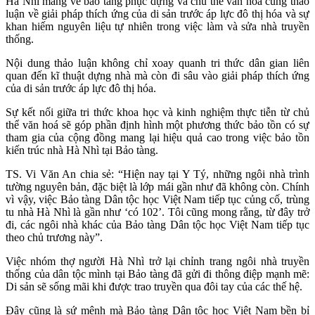
Hà Nhì mang về bảo tàng phục dựng và chủ thể văn hoá cùng thảo
luận về giải pháp thích ứng của di sản trước áp lực đô thị hóa và sự
khan hiếm nguyên liệu tự nhiên trong việc làm và sửa nhà truyền
thống.
Nội dung thảo luận không chỉ xoay quanh tri thức dân gian liên
quan đến kĩ thuật dựng nhà mà còn đi sâu vào giải pháp thích ứng
của di sản trước áp lực đô thị hóa.
Sự kết nối giữa tri thức khoa học và kinh nghiệm thực tiễn từ chủ
thể văn hoá sẽ góp phần định hình một phương thức bảo tồn có sự
tham gia của cộng đồng mang lại hiệu quả cao trong việc bảo tồn
kiến trúc nhà Hà Nhì tại Bảo tàng.
TS. Vi Văn An chia sẻ: “Hiện nay tại Y Tý, những ngôi nhà trình
tường nguyên bản, đặc biệt là lớp mái gần như đã không còn. Chính
vì vậy, việc Bảo tàng Dân tộc học Việt Nam tiếp tục củng cố, trùng
tu nhà Hà Nhì là gần như ‘có 102’. Tôi cũng mong rằng, từ đây trở
đi, các ngôi nhà khác của Bảo tàng Dân tộc học Việt Nam tiếp tục
theo chủ trương này”.
Việc nhóm thợ người Hà Nhì trở lại chỉnh trang ngôi nhà truyền
thống của dân tộc mình tại Bảo tàng đã gửi đi thông điệp mạnh mẽ:
Di sản sẽ sống mãi khi được trao truyền qua đôi tay của các thế hệ.
Đây cũng là sứ mệnh mà Bảo tàng Dân tộc học Việt Nam bền bỉ